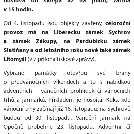
doslova od sklepa až na půdu, začíná
v 15 hodin.
Od 4. listopadu jsou objekty zavřeny,
celoroční
provoz má na Liberecku zámek Sychrov
a zámek Zákupy, na Pardubicku zámek
Slatiňany a od letošního roku nově také zámek
Litomyšl
(viz příloha tiskové zprávy).
Vybrané památky otevřou své brány
o předvánočních víkendech a to s nabídkou
adventních – vánočních prohlídek či vánočních
trhů a jarmarků. Příkladem je hospitál Kuks, kde
vánoční trhy začínají již 16. listopadu, na Sychrově
budou od 30. listopadu. Vánoční jarmark na
Opočně proběhne 23. listopadu. Adventní či