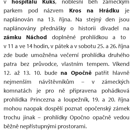
v
hospitálu Kuks
, noblesní běh zámeckým
parkem pod názvem
Kros na Hrádku
je
naplánován na 13. října. Na stejný den jsou
naplánovány přednášky o historii divadel na
zámku Náchod
doplněné prohlídkou a to
v 11 a ve 14 hodin, v pátek a v sobotu 25. a 26. října
zde bude umožněna večerní prohlídka druhého
patra bez průvodce, vlastním tempem. Víkend
12. až 13. 10. bude
na Opočně
patřit hlavně
nejmenším návštěvníkům – v zámeckých
komnatách je pro ně připravena pohádková
prohlídka Princezna a loupežník, 19. a 20. října
mohou naopak dospělí poznat opočenský zámek
trochu jinak – prohlídky Opočno opačně vedou
běžně nepřístupnými prostorami.