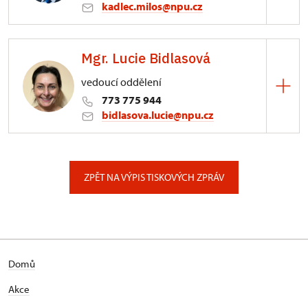
kadlec.milos@npu.cz
ÚPS na Sychrově
Mgr. Lucie Bidlasová
3/, Sychrov 3
vedoucí oddělení
773 775 944
bidlasova.lucie@npu.cz
ÚPS na Sychrově
Zámecký park 1/, Slatiňany
ZPĚT NA VÝPIS TISKOVÝCH ZPRÁV
Domů
Akce