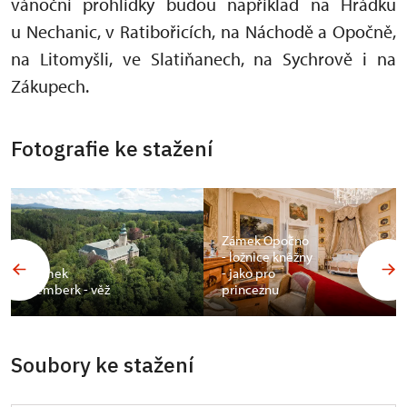
vánoční prohlídky budou například na Hrádku
u Nechanic, v Ratibořicích, na Náchodě a Opočně,
na Litomyšli, ve Slatiňanech, na Sychrově i na
Zákupech.
Fotografie ke stažení
Zámek Opočno
- ložnice kněžny
Zámek
- jako pro
Lemberk - věž
princeznu
Soubory ke stažení