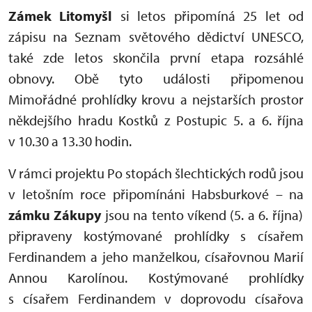
Zámek Litomyšl
si letos připomíná 25 let od
zápisu na Seznam světového dědictví UNESCO,
také zde letos skončila první etapa rozsáhlé
obnovy. Obě tyto události připomenou
Mimořádné prohlídky krovu a nejstarších prostor
někdejšího hradu Kostků z Postupic 5. a 6. října
v 10.30 a 13.30 hodin.
V rámci projektu Po stopách šlechtických rodů jsou
v letošním roce připomínáni Habsburkové – na
zámku Zákupy
jsou na tento víkend (5. a 6. října)
připraveny kostýmované prohlídky s císařem
Ferdinandem a jeho manželkou, císařovnou Marií
Annou Karolínou. Kostýmované prohlídky
s císařem Ferdinandem v doprovodu císařova