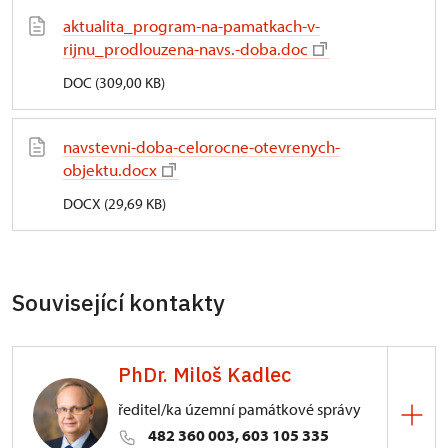
aktualita_program-na-pamatkach-v-
rijnu_prodlouzena-navs.-doba.doc
DOC (309,00 KB)
navstevni-doba-celorocne-otevrenych-
objektu.docx
DOCX (29,69 KB)
Související kontakty
PhDr. Miloš Kadlec
ředitel/ka územní památkové správy
482 360 003, 603 105 335