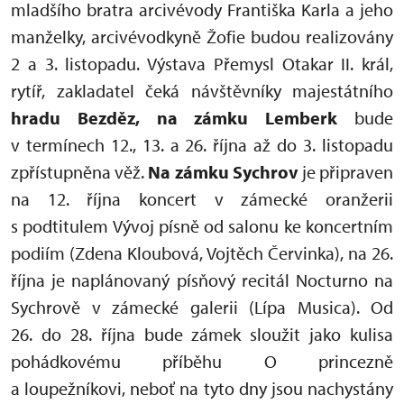
mladšího bratra arcivévody Františka Karla a jeho
manželky, arcivévodkyně Žofie budou realizovány
2 a 3. listopadu. Výstava Přemysl Otakar II. král,
rytíř, zakladatel čeká návštěvníky majestátního
hradu Bezděz, na zámku Lemberk
bude
v termínech 12., 13. a 26. října až do 3. listopadu
zpřístupněna věž.
Na zámku Sychrov
je připraven
na 12. října koncert v zámecké oranžerii
s podtitulem Vývoj písně od salonu ke koncertním
podiím (Zdena Kloubová, Vojtěch Červinka), na 26.
října je naplánovaný písňový recitál Nocturno na
Sychrově v zámecké galerii (Lípa Musica). Od
26. do 28. října bude zámek sloužit jako kulisa
pohádkovému příběhu O princezně
a loupežníkovi, neboť na tyto dny jsou nachystány