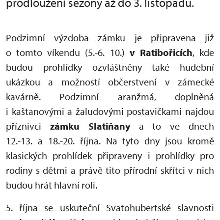
prodloužení sezony až do 3. listopadu.
Podzimní výzdoba zámku je připravena již
o tomto víkendu (5.-6. 10.)
v Ratibořicích
, kde
budou prohlídky ozvláštněny také hudební
ukázkou a možností občerstvení v zámecké
kavárně. Podzimní aranžmá, doplněná
i kaštanovými a žaludovými postavičkami najdou
příznivci
zámku Slatiňany
a to ve dnech
12.-13. a 18.-20. října. Na tyto dny jsou kromě
klasických prohlídek připraveny i prohlídky pro
rodiny s dětmi a právě tito přírodní skřítci v nich
budou hrát hlavní roli.
5. října se uskuteční Svatohubertské slavnosti