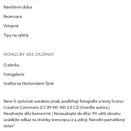
Návštěvní doba
Rezervace
Vstupné
Tipy na výlety
MOHLO BY VÁS ZAJÍMAT
O zámku
Fotogalerie
Svatba na Horšovském Týně
Není-li výslovně uvedeno jinak, podléhají fotografie a texty
licenci
Creative Commons
(CC BY-NC-ND 3.0 CZ) (Uveďte autora |
Neužívejte dílo komerčně | Nezasahujte do díla). Při užití obsahu
uvádějte odkaz na stránky www.npu.cz a „zdroj: Národní památkový
ústav“