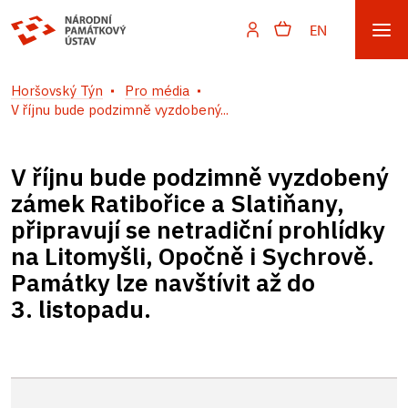
EN
Horšovský Týn
Pro média
V říjnu bude podzimně vyzdobený...
V říjnu bude podzimně vyzdobený
zámek Ratibořice a Slatiňany,
připravují se netradiční prohlídky
na Litomyšli, Opočně i Sychrově.
Památky lze navštívit až do
3. listopadu.