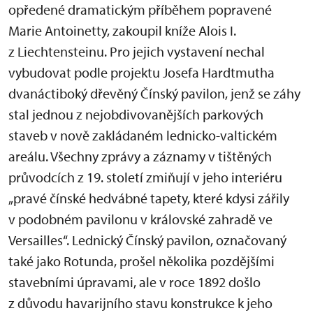
opředené dramatickým příběhem popravené
Marie Antoinetty, zakoupil kníže Alois I.
z Liechtensteinu. Pro jejich vystavení nechal
vybudovat podle projektu Josefa Hardtmutha
dvanáctiboký dřevěný Čínský pavilon, jenž se záhy
stal jednou z nejobdivovanějších parkových
staveb v nově zakládaném lednicko-valtickém
areálu. Všechny zprávy a záznamy v tištěných
průvodcích z 19. století zmiňují v jeho interiéru
„pravé čínské hedvábné tapety, které kdysi zářily
v podobném pavilonu v královské zahradě ve
Versailles“. Lednický Čínský pavilon, označovaný
také jako Rotunda, prošel několika pozdějšími
stavebními úpravami, ale v roce 1892 došlo
z důvodu havarijního stavu konstrukce k jeho