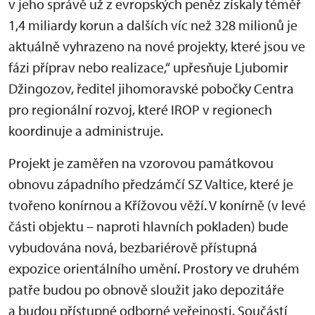
v jeho správě už z evropských peněz získaly téměř
1,4 miliardy korun a dalších víc než 328 milionů je
aktuálně vyhrazeno na nové projekty, které jsou ve
fázi příprav nebo realizace,“ upřesňuje Ljubomir
Džingozov, ředitel jihomoravské pobočky Centra
pro regionální rozvoj, které IROP v regionech
koordinuje a administruje.
Projekt je zaměřen na vzorovou památkovou
obnovu západního předzámčí SZ Valtice, které je
tvořeno konírnou a Křížovou věží. V konírně (v levé
části objektu – naproti hlavních pokladen) bude
vybudována nová, bezbariérově přístupná
expozice orientálního umění. Prostory ve druhém
patře budou po obnově sloužit jako depozitáře
a budou přístupné odborné veřejnosti. Součástí