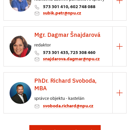
573 301 410, 602 748 088
subik.petr@npu.cz
ÚPS v Kroměříži
Mgr. Dagmar Šnajdarová
Sněmovní náměstí 1/2, Kroměříž 1
redaktor
573 301 435, 725 308 460
snajdarova.dagmar@npu.cz
ÚPS v Kroměříži
PhDr. Richard Svoboda,
Sněmovní náměstí 1/2, Kroměříž 1
MBA
správce objektu - kastelán
svoboda.richard@npu.cz
Zámek Valtice
Zámek 1/, Valtice