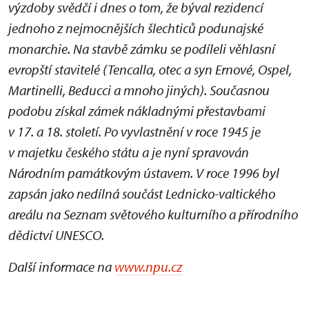
výzdoby svědčí i dnes o tom, že býval rezidencí
jednoho z nejmocnějších šlechticů podunajské
monarchie. Na stavbě zámku se podíleli věhlasní
evropští stavitelé (Tencalla, otec a syn Ernové, Ospel,
Martinelli, Beducci a mnoho jiných). Současnou
podobu získal zámek nákladnými přestavbami
v 17. a 18. století. Po vyvlastnění v roce 1945 je
v majetku českého státu a je nyní spravován
Národním památkovým ústavem. V roce 1996 byl
zapsán jako nedílná součást Lednicko-valtického
areálu na Seznam světového kulturního a přírodního
dědictví UNESCO.
Další informace na
www.npu.cz