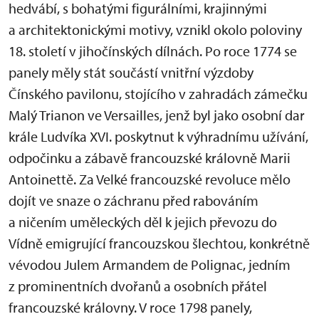
hedvábí, s bohatými figurálními, krajinnými
a architektonickými motivy, vznikl okolo poloviny
18. století v jihočínských dílnách. Po roce 1774 se
panely měly stát součástí vnitřní výzdoby
Čínského pavilonu, stojícího v zahradách zámečku
Malý Trianon ve Versailles, jenž byl jako osobní dar
krále Ludvíka XVI. poskytnut k výhradnímu užívání,
odpočinku a zábavě francouzské královně Marii
Antoinettě. Za Velké francouzské revoluce mělo
dojít ve snaze o záchranu před rabováním
a ničením uměleckých děl k jejich převozu do
Vídně emigrující francouzskou šlechtou, konkrétně
vévodou Julem Armandem de Polignac, jedním
z prominentních dvořanů a osobních přátel
francouzské královny. V roce 1798 panely,