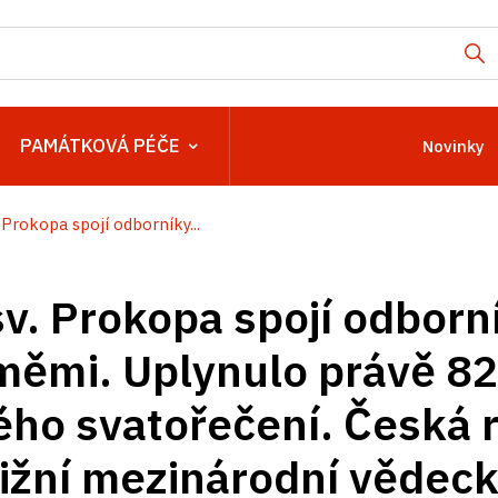
PAMÁTKOVÁ PÉČE
Novinky
Prokopa spojí odborníky...
v. Prokopa spojí odborn
měmi. Uplynulo právě 82
ého svatořečení. Česká 
tižní mezinárodní vědec