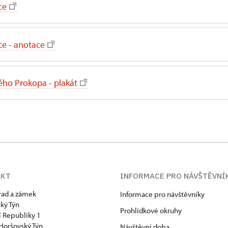
ce
e - anotace
tého Prokopa - plakát
AKT
INFORMACE PRO NÁVŠTĚVNÍ
hrad a zámek
Informace pro návštěvníky
ký Týn
Prohlídkové okruhy
 Republiky 1
Horšovský Týn
Návštěvní doba