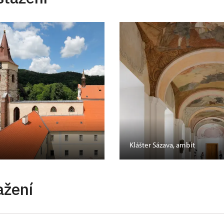
Klášter Sázava, ambit
ažení