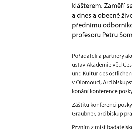
klášterem. Zaměří s
a dnes a obecně živ
přednímu odborníkov
profesoru Petru Som
Pořadateli a partnery ak
ústav Akademie věd České
und Kultur des östlichen
v Olomouci, Arcibiskupst
konání konference posky
Záštitu konferenci posk
Graubner, arcibiskup pra
Prvním z míst badatelské