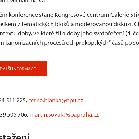
akci Michalčáková.
jištěm konference stane Kongresové centrum Galerie St
elkem 7 tematických bloků a moderovanou diskuzi. Cí
ntextu doby, ve které žil a doby jeho svatořečení (4. č
n kanonizačních procesů od „prokopských“ časů po so
DALŠÍ INFORMACE
724 511 225,
cerna.blanka@npu.cz
739 505 706,
martin.sovak@soapraha.cz
stažení