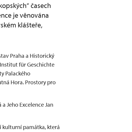
okopských“ časech
ence je věnována
ském klášteře,
stav Praha a Historický
Institut für Geschichte
ity Palackého
utná Hora. Prostory pro
á a Jeho Excelence Jan
í kulturní památka, která