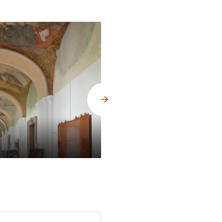
Klášter Sázava, fresky