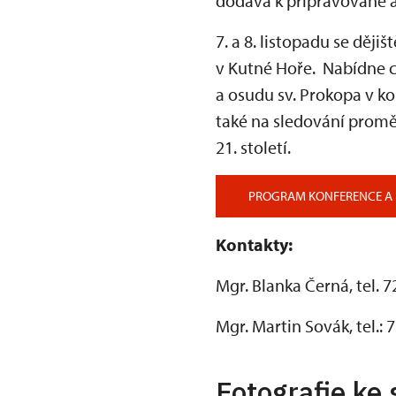
dodává k připravované 
7. a 8. listopadu se dě
v Kutné Hoře. Nabídne c
a osudu sv. Prokopa v ko
také na sledování promě
21. století.
PROGRAM KONFERENCE A 
Kontakty:
Mgr. Blanka Černá, tel. 
Mgr. Martin Sovák, tel.: 
Fotografie ke 