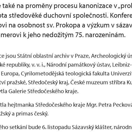
e také na proměny procesu kanonizace v „pr
ota středověké duchovní společnosti. Konfer
i na osobnost sv. Prokopa a výzkum v sázav
merovi k jeho nedožitým 75. narozeninám.
ce jsou Státní oblastní archiv v Praze, Archeologický ú
 republiky, v. v. i., Národní památkový ústav, Leibniz-
 Europa, Cyrilometodějská teologická fakulta Univerz
ví pražské, Středočeský kraj, České muzeum stříbra K
tla Galerie Středočeského kraje.
ytla hejtmanka Středočeského kraje Mgr. Petra Peckov
žský a primas český.
ho setkání bude 6. listopadu Sázavský klášter, národn