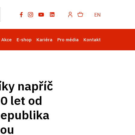
EN
Akce
E-shop
Kariéra
Pro média
Kontakt
íky napříč
0 let od
republika
kou