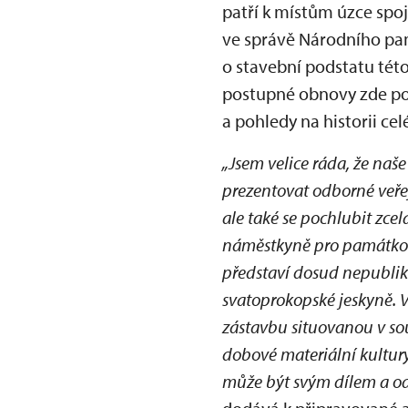
patří k místům úzce spo
ve správě Národního pam
o stavební podstatu této
postupné obnovy zde pos
a pohledy na historii cel
„Jsem velice ráda, že naš
prezentovat odborné veř
ale také se pochlubit zc
náměstkyně pro památkov
představí dosud nepublik
svatoprokopské jeskyně.
zástavbu situovanou v sou
dobové materiální kultury.
může být svým dílem a o