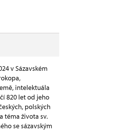
2024 v Sázavském
rokopa,
emě, intelektuála
í 820 let od jeho
českých, polských
 téma života sv.
ného se sázavským