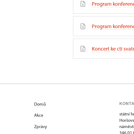
Program konferen
Program konferenc
Koncert ke cti sva
KONT
Domů
státní 
Akce
Horšovs
Zprávy
náměstí
346 01 