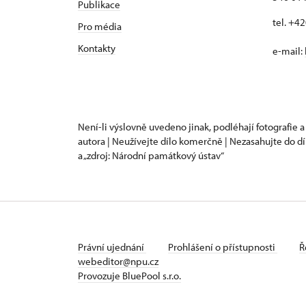
Publikace
tel. +4
Pro média
Kontakty
e-mail:
Není-li výslovně uvedeno jinak, podléhají fotografie a
autora | Neužívejte dílo komerčně | Nezasahujte do dí
a „zdroj: Národní památkový ústav“
Právní ujednání
Prohlášení o přístupnosti
Ř
webeditor@npu.cz
Provozuje BluePool s.r.o.