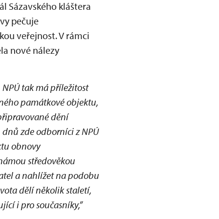
ál Sázavského kláštera
vy pečuje
okou veřejnost. V rámci
ela nové nálezy
. NPÚ tak má příležitost
dného památkové objektu,
 připravované dění
 dnů zde odborníci z NPÚ
ktu obnovy
známou středověkou
vatel a nahlížet na podobu
ta dělí několik staletí,
í i pro současníky,”