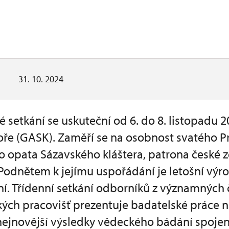
31. 10. 2024
 setkání se uskuteční od 6. do 8. listopadu 
Hoře (GASK). Zaměří se na osobnost svatého P
o opata Sázavského kláštera, patrona české z
odnětem k jejímu uspořádání je letošní výroč
í. Třídenní setkání odborníků z významných 
ch pracovišť prezentuje badatelské práce na
nejnovější výsledky vědeckého bádání spoje