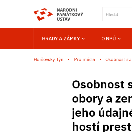
HRADY A ZÁMKY
O NPÚ
Horšovský Týn
Pro média
Osobnost sv. 
Osobnost s
obory a ze
jeho údajn
hostí pres