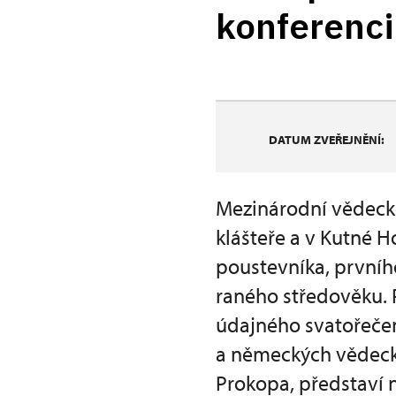
konferenci
DATUM ZVEŘEJNĚNÍ:
Mezinárodní vědecké
klášteře a v Kutné 
poustevníka, prvníh
raného středověku. P
údajného svatořečen
a německých vědecký
Prokopa, představí 