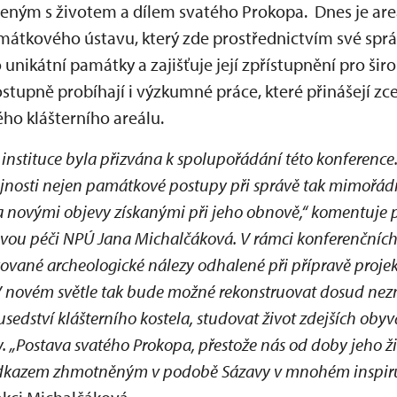
jeným s životem a dílem svatého Prokopa. Dnes je are
átkového ústavu, který zde prostřednictvím své sprá
 unikátní památky a zajišťuje její zpřístupnění pro šir
tupně probíhají i výzkumné práce, které přinášejí zc
ého klášterního areálu.
e instituce byla přizvána k spolupořádání této konference
ejnosti nejen památkové postupy při správě tak mimořá
ela novými objevy získanými při jeho obnově,“ komentuje
ou péči NPÚ Jana Michalčáková. V rámci konferenčních
ované archeologické nálezy odhalené při přípravě proje
 V novém světle tak bude možné rekonstruovat dosud ne
sedství klášterního kostela, studovat život zdejších oby
 „Postava svatého Prokopa, přestože nás od doby jeho živo
dkazem zhmotněným v podobě Sázavy v mnohém inspirujíc