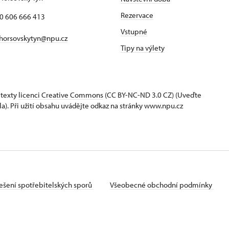
Rezervace
20 606 666 413
Vstupné
horsovskytyn@npu.cz
Tipy na výlety
 texty
licenci Creative Commons
(CC BY-NC-ND 3.0 CZ) (Uveďte
la). Při užití obsahu uvádějte odkaz na stránky www.npu.cz
ešení spotřebitelských sporů
Všeobecné obchodní podmínky