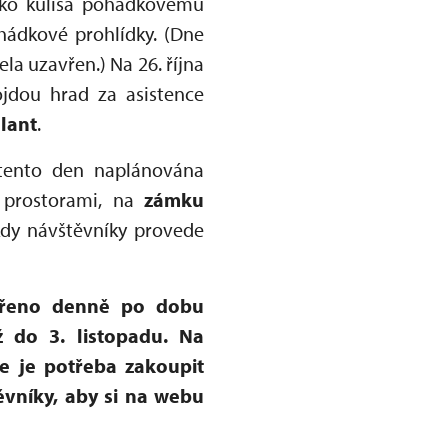
jako kulisa pohádkovému
hádkové prohlídky. (Dne
a uzavřen.) Na 26. října
ojdou hrad za asistence
lant
.
tento den naplánována
 prostorami, na
zámku
kdy návštěvníky provede
vřeno denně po dobu
ž do 3. listopadu. Na
e je potřeba zakoupit
vníky, aby si na webu