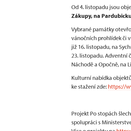
Od 4. listopadu jsou obj
Zákupy, na Pardubicku
Vybrané památky otevřou
vánočních prohlídek či v
již 16. listopadu, na S
23. listopadu. Adventní 
Náchodě a Opočně, na Li
Kulturní nabídka objekt
ke stažení zde:
https://w
Projekt Po stopách šlech
spolupráci s Ministerst
Více o projektu na
https