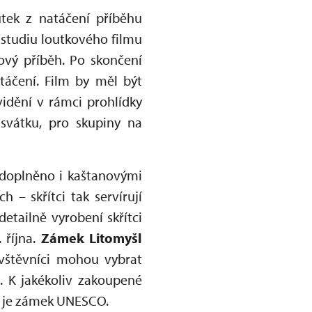
tek z natáčení příběhu
 studiu loutkového filmu
ový příběh. Po skončení
táčení. Film by měl být
vidění v rámci prohlídky
svátku, pro skupiny na
 doplněno i kaštanovými
h – skřítci tak servírují
detailně vyrobení skřítci
. října.
Zámek Litomyšl
ávštěvníci mohou vybrat
. K jakékoliv zakoupené
č je zámek UNESCO.