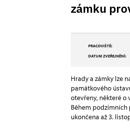
zámku prov
PRACOVIŠTĚ:
DATUM ZVEŘEJNĚNÍ:
Hrady a zámky lze n
památkového ústavu 
otevřeny, některé o 
Během podzimních p
ukončena až 3. listo