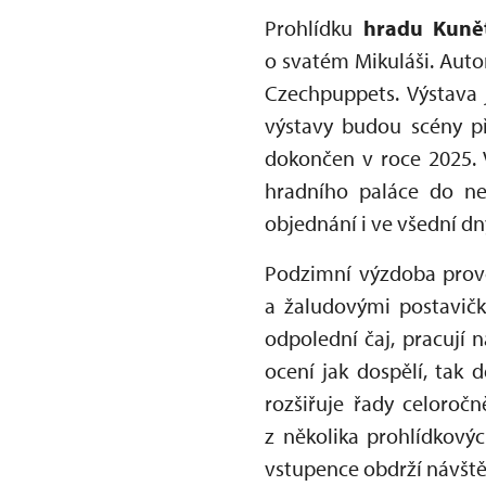
Prohlídku
hradu Kunět
o svatém Mikuláši. Auto
Czechpuppets. Výstava 
výstavy budou scény př
dokončen v roce 2025. V
hradního paláce do ne
objednání i ve všední d
Podzimní výzdoba prov
a žaludovými postavičkam
odpolední čaj, pracují n
ocení jak dospělí, tak d
rozšiřuje řady celoroč
z několika prohlídkový
vstupence obdrží návště