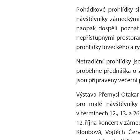
Pohádkové prohlídky si
návštěvníky zámeckými 
naopak dospělí pozna
nepřístupnými prostorami
prohlídky loveckého a ry
Netradiční prohlídky js
proběhne přednáška o zá
jsou připraveny večern
Výstava Přemysl Otakar I
pro malé návštěvníky 
v termínech 12., 13. a 26
12. října koncert v zám
Kloubová, Vojtěch Červ