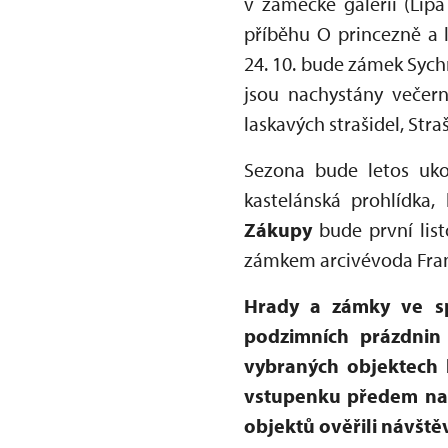
v zámecké galerii (Líp
příběhu O princezně a 
24. 10. bude zámek Sych
jsou nachystány večern
laskavých strašidel, Stra
Sezona bude letos uko
kastelánská prohlídka,
Zákupy
bude první lis
zámkem arcivévoda Frant
Hrady a zámky ve s
podzimních prázdnin 
vybraných objektech 
vstupenku předem na 
objektů ověřili návště