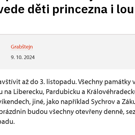
ede děti princezna i lo
Grabštejn
9. 10. 2024
avštívit až do 3. listopadu. Všechny památky
na Liberecku, Pardubicku a Královéhradecku 
víkendech, jiné, jako například Sychrov a Záku
rázdnin budou všechny otevřeny denně, sez
padu.