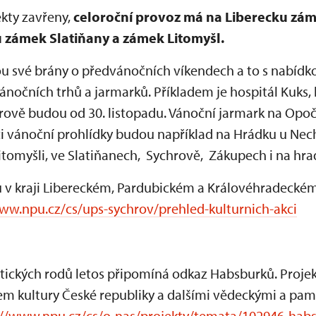
ekty zavřeny,
celoroční provoz má na Liberecku zá
 zámek Slatiňany a zámek Litomyšl.
 své brány o předvánočních víkendech a to s nabídk
ánočních trhů a jarmarků. Příkladem je hospitál Kuks, 
ychrově budou od 30. listopadu. Vánoční jarmark na Op
či vánoční prohlídky budou například na Hrádku u Nech
tomyšli, ve Slatiňanech, Sychrově, Zákupech i na hra
ů v kraji Libereckém, Pardubickém a Královéhradeckém
ww.npu.cz/cs/ups-sychrov/prehled-kulturnich-akci
tických rodů letos připomíná odkaz Habsburků. Projek
vem kultury České republiky a dalšími vědeckými a pa
://www.npu.cz/cs/o-nas/projekty/temata/102946-ha