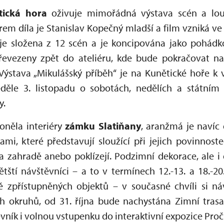
ická hora
oživuje mimořádná výstava scén a lou
rem díla je Stanislav Kopečný mladší a film vzniká ve
je složena z 12 scén a je koncipována jako pohádk
evezeny zpět do ateliéru, kde bude pokračovat na
ýstava „Mikulášský příběh“ je na Kunětické hoře k 
děle 3. listopadu o sobotách, nedělích a státním 
ny.
oněla interiéry
zámku Slatiňany
, aranžmá je navíc
i, které představují sloužící při jejich povinnostec
a zahradě anebo poklízejí. Podzimní dekorace, ale i 
ětští návštěvníci – a to v termínech 12.-13. a 18.-20
ně zpřístupněných objektů – v současné chvíli si n
ch okruhů, od 31. října bude nachystána Zimní trasa
vník i volnou vstupenku do interaktivní expozice Pro