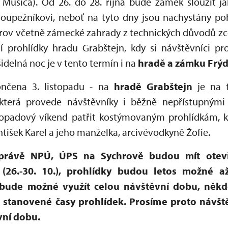
a Musica). Od 26. do 28. října bude zámek sloužit 
loupežníkovi, neboť na tyto dny jsou nachystány po
rov včetně zámecké zahrady z technických důvodů zcel
í prohlídky hradu Grabštejn, kdy si návštěvníci pr
šidelná noc je v tento termín i na
hradě a zámku Frýd
nčena 3. listopadu - na
hradě Grabštejn
je na 
 která provede návštěvníky i běžně nepřístupnými
topadový víkend patřit kostýmovaným prohlídkám, 
išek Karel a jeho manželka, arcivévodkyně Žofie.
právě NPÚ, ÚPS na Sychrově budou mít ote
(26.-30. 10.), prohlídky budou letos možné a
bude možné využít celou návštěvní dobu, někd
stanovené časy prohlídek. Prosíme proto návště
vní dobu.