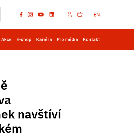
EN
Akce
E-shop
Kariéra
Pro média
Kontakt
dě
va
ek navštíví
ském