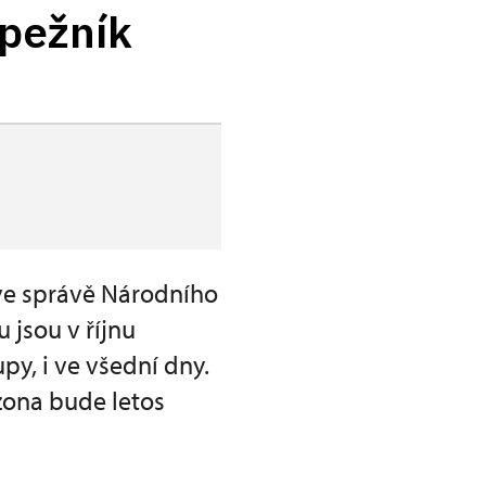
upežník
 ve správě Národního
jsou v říjnu
py, i ve všední dny.
ona bude letos