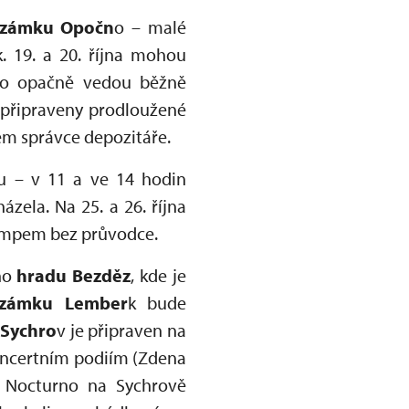
 zámku Opočn
o – malé
. 19. a 20. října mohou
no opačně vedou běžně
ou připraveny prodloužené
dem správce depozitáře.
u – v 11 a ve 14 hodin
zela. Na 25. a 26. října
tempem bez průvodce.
ího
hradu Bezděz
, kde je
ámku Lember
k bude
Sychro
v je připraven na
koncertním podiím (Zdena
ál Nocturno na Sychrově