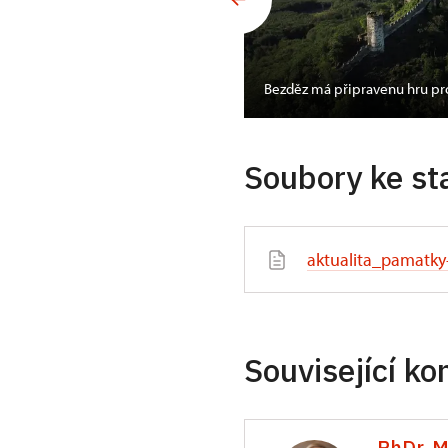
ou na náchodském
Bezděz má připravenu hru pr
Soubory ke st
aktualita_pamatky
Související ko
PhDr. M