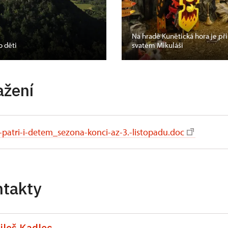
Na hradě Kunětická hora je př
o děti
svatém Mikuláši
ažení
-patri-i-detem_sezona-konci-az-3.-listopadu.doc
ntakty
iloš Kadlec