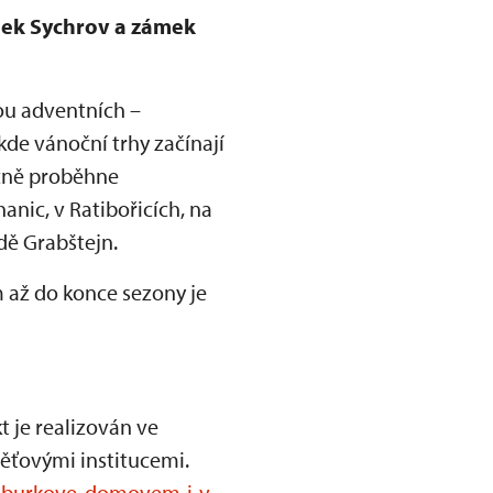
mek Sychrov a zámek
ou adventních –
kde vánoční trhy začínají
očně proběhne
anic, v Ratibořicích, na
dě Grabštejn.
 až do konce sezony je
t je realizován ve
měťovými institucemi.
bsburkove-domovem-i-v-