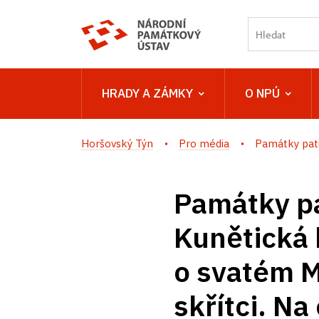
HRADY A ZÁMKY
O NPÚ
Horšovský Týn
Pro média
Památky patř
Památky pa
Kunětická 
o svatém M
skřítci. N