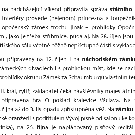
 na nadcházející víkend připravila správa
státního
interiéry provede (nejenom) princezna a loupežník
t opočenský zámek trochu jinak – prohlídky Opoč
, jako je třeba stříbrnice, půda aj. Na 28. říjen js
tířského sálu včetně běžně nepřístupné části s výkla
ou připraveny na 12. říjen i na
náchodském zámk
meckých divadlech i s prohlídkou míst, kde se nachá
í prohlídky okruhu Zámek za Schaumburgů vlastním 
I. král, rytíř, zakladatel čeká návštěvníky majestátn
připravena hra O poklad kralevice Václava. Na
z
. října až do 3. listopadu zpřístupněna věž. Na
zámku 
ecké oranžerii s podtitulem Vývoj písně od salonu ke 
inka), na 26. října je naplánovaný písňový recit