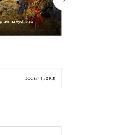
ipravena výstava o
Pohádka na opočenském zámk
DOC (311,50 KB)