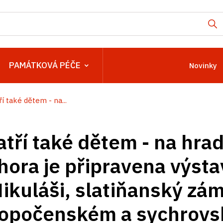
PAMÁTKOVÁ PÉČE
Novinky
í také dětem - na...
tří také dětem - na hra
hora je připravena výsta
ikuláši, slatiňanský zám
a opočenském a sychrov