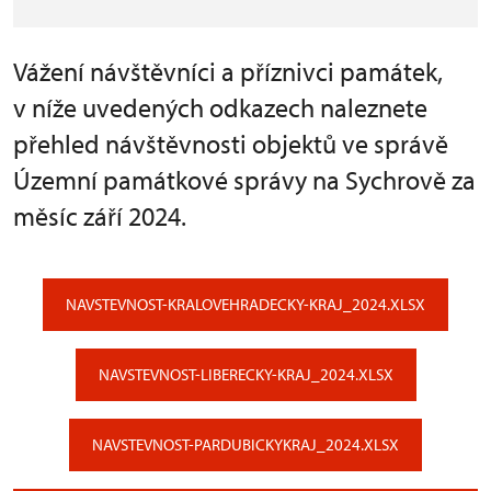
Vážení návštěvníci a příznivci památek,
v níže uvedených odkazech naleznete
přehled návštěvnosti objektů ve správě
Územní památkové správy na Sychrově za
měsíc září 2024.
NAVSTEVNOST-KRALOVEHRADECKY-KRAJ_2024.XLSX
NAVSTEVNOST-LIBERECKY-KRAJ_2024.XLSX
NAVSTEVNOST-PARDUBICKYKRAJ_2024.XLSX