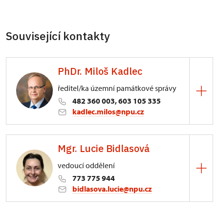
Související kontakty
PhDr. Miloš Kadlec
ředitel/ka územní památkové správy
482 360 003, 603 105 335
kadlec.milos@npu.cz
ÚPS na Sychrově
Mgr. Lucie Bidlasová
3/, Sychrov 3
vedoucí oddělení
773 775 944
bidlasova.lucie@npu.cz
ÚPS na Sychrově