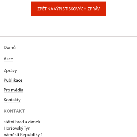
Zámecký park 1/, Slatiňany
ZPĚT NA VÝPIS TISKOVÝCH ZPRÁV
Domů
Akce
Zprávy
Publikace
Pro média
Kontakty
KONTAKT
státní hrad a zámek
Horšovský Týn
náměstí Republiky 1