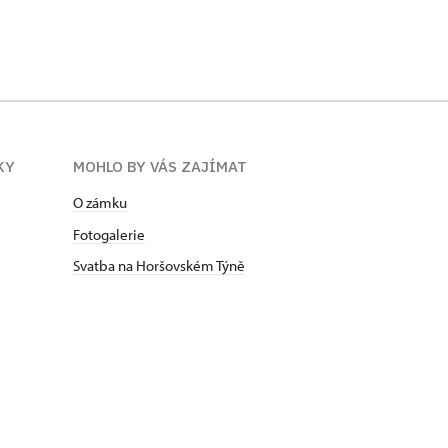
KY
MOHLO BY VÁS ZAJÍMAT
O zámku
Fotogalerie
Svatba na Horšovském Týně