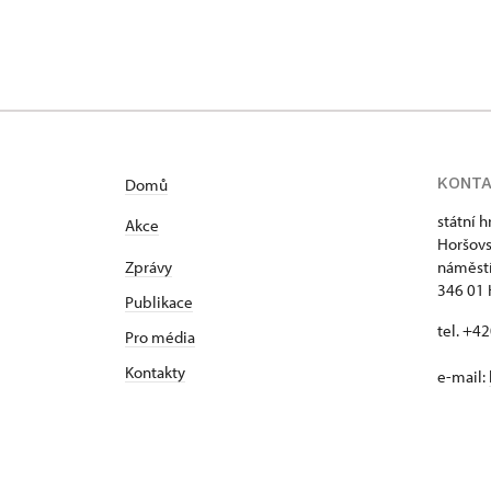
KONT
Domů
státní 
Akce
Horšovs
Zprávy
náměstí
346 01 
Publikace
tel. +4
Pro média
Kontakty
e-mail: