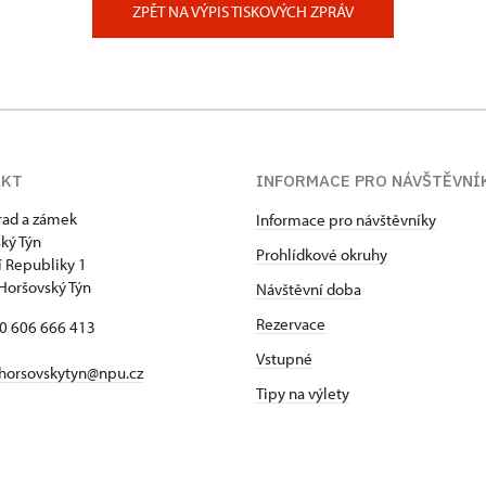
ZPĚT NA VÝPIS TISKOVÝCH ZPRÁV
AKT
INFORMACE PRO NÁVŠTĚVNÍ
hrad a zámek
Informace pro návštěvníky
ký Týn
Prohlídkové okruhy
 Republiky 1
Horšovský Týn
Návštěvní doba
Rezervace
20 606 666 413
Vstupné
horsovskytyn@npu.cz
Tipy na výlety