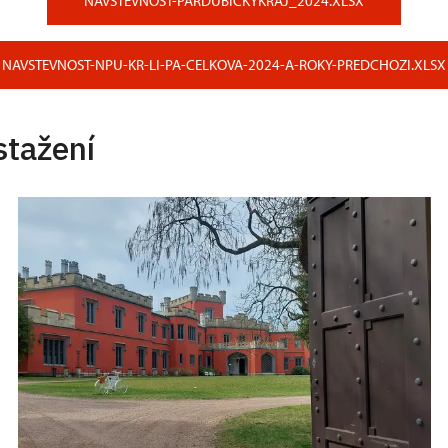
NAVSTEVNOST-PARDUBICKYKRAJ_2024.XLSX
NAVSTEVNOST-NPU-KR-LI-PA-CELKOVA-2024-A-ROKY-PREDCHOZI.XLSX
stažení