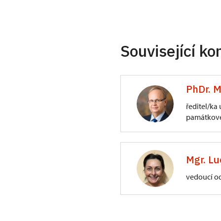
Související ko
PhDr. M
ředitel/ka
památkové
ÚPS na Sychrově
3/, Sychrov 3
Mgr. Lu
vedoucí o
ÚPS na Sychrově
Zámecký park 1/,