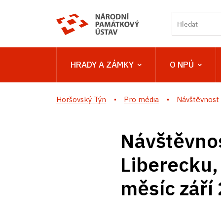
HRADY A ZÁMKY
O NPÚ
Horšovský Týn
Pro média
Návštěvnost 
Návštěvnos
Liberecku,
měsíc září