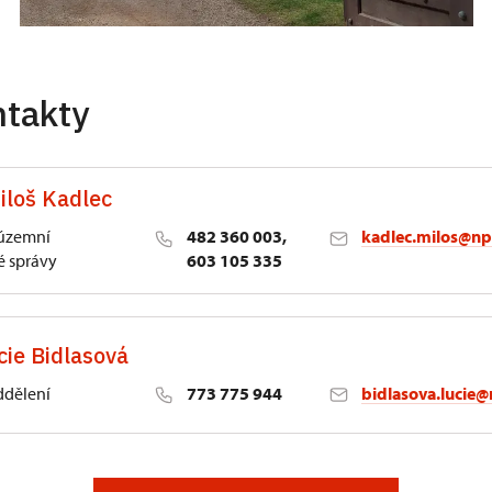
ntakty
iloš Kadlec
 územní
482 360 003,
kadlec.milos@np
 správy
603 105 335
cie Bidlasová
ddělení
773 775 944
bidlasova.lucie@
 Slatiňany