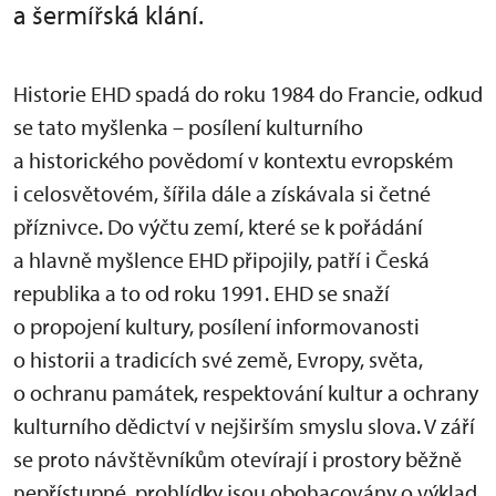
a šermířská klání.
Historie EHD spadá do roku 1984 do Francie, odkud
se tato myšlenka – posílení kulturního
a historického povědomí v kontextu evropském
i celosvětovém, šířila dále a získávala si četné
příznivce. Do výčtu zemí, které se k pořádání
a hlavně myšlence EHD připojily, patří i Česká
republika a to od roku 1991. EHD se snaží
o propojení kultury, posílení informovanosti
o historii a tradicích své země, Evropy, světa,
o ochranu památek, respektování kultur a ochrany
kulturního dědictví v nejširším smyslu slova. V září
se proto návštěvníkům otevírají i prostory běžně
nepřístupné, prohlídky jsou obohacovány o výklad