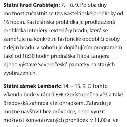
Státní hrad Grabštejn:
7. – 8. 9. Po oba dny
možnost zúčastnit se tzv. Kastelánské prohlídky od
16 hodin. Kastelánská prohlídka je prodloužená
prohlídka interiéry i exteriéry hradu, která se
zaměřuje na konkrétní historické období či osoby
z dějin hradu. V sobotu je doplňujícím programem
také od 18:30 hodin přednáška Filipa Langera
k jeho výstavě Severočeské památky na starých
vyobrazeních.
Státní zámek Lemberk:
14. – 15. 9. O tomto
víkendu bude v rámci EHD zpřístupněna věž a také
Bredovská zahrada s letohrádkem. Zahradu je
možné navštívit bez průvodce, nebo využít
možnost komentovaných prohlídek v 11.00 a ve