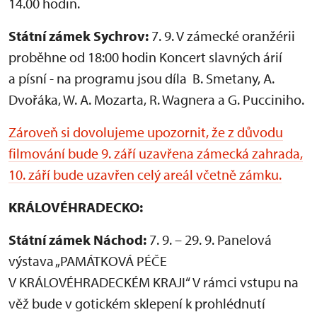
14.00 hodin.
Státní zámek Sychrov:
7. 9. V zámecké oranžérii
proběhne od 18:00 hodin Koncert slavných árií
a písní - na programu jsou díla B. Smetany, A.
Dvořáka, W. A. Mozarta, R. Wagnera a G. Pucciniho.
Zároveň si dovolujeme upozornit, že z důvodu
filmování bude 9. září uzavřena zámecká zahrada,
10. září bude uzavřen celý areál včetně zámku.
KRÁLOVÉHRADECKO:
Státní zámek Náchod:
7. 9. – 29. 9. Panelová
výstava „PAMÁTKOVÁ PÉČE
V KRÁLOVÉHRADECKÉM KRAJI“ V rámci vstupu na
věž bude v gotickém sklepení k prohlédnutí