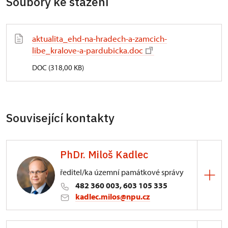
Soubory ke stažení
aktualita_ehd-na-hradech-a-zamcich-
libe_kralove-a-pardubicka.doc
DOC (318,00 KB)
Související kontakty
PhDr. Miloš Kadlec
ředitel/ka územní památkové správy
482 360 003, 603 105 335
kadlec.milos@npu.cz
ÚPS na Sychrově