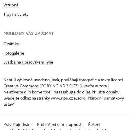
Vstupné
Tipy na výlety
MOHLO BY VÁS ZAJÍMAT
O zámku
Fotogalerie
Svatba na Horšovském Týně
Není-li výslovně uvedeno jinak, podléhají fotografie a texty
licenci
Creative Commons
(CC BY-NC-ND 3.0 CZ) (Uveďte autora |
Neužívejte dílo komerčně | Nezasahujte do díla). Při užití obsahu
uvádějte odkaz na stránky www.npu.cz a „zdroj: Národní památkový
ústav“
Právní ujednání
Prohlášení o přístupnosti
Řešení