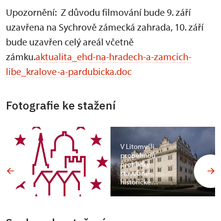
Upozornění: Z důvodu filmování bude 9. září
uzavřena na Sychrově zámecká zahrada, 10. září
bude uzavřen celý areál včetně
zámku.
aktualita_ehd-na-hradech-a-zamcich-
libe_kralove-a-pardubicka.doc
Fotografie ke stažení
V Litomyšli
proběhnou
prohlídky
stavebně-
historické…