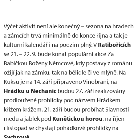
Výčet aktivit není ale konečný – sezona na hradech
a zámcích trvá minimálně do konce října a tak je
kulturní kalendář i na podzim plný. V
Ratibořicích
se 21. – 22. 9. bude konat populární akce Za
Babičkou Boženy Němcové, kdy postavy z románu
ožijí jak na zámku, tak na bělidle či ve mlýně. Na
Kuksu je na 14. září připraveno Vinobraní, na
Hrádku u Nechanic
budou 27. září realizovány
prodloužené prohlídky pod názvem Hrádkem
křížem krážem. 21. září budou probíhat Slavnosti
medu a jablek pod
Kunětickou horou
, na říjen
i listopad se chystají pohádkové prohlídky na
Sychrově.