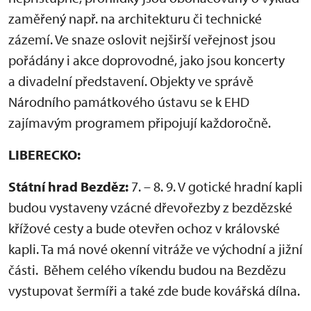
zaměřený např. na architekturu či technické
zázemí. Ve snaze oslovit nejširší veřejnost jsou
pořádány i akce doprovodné, jako jsou koncerty
a divadelní představení. Objekty ve správě
Národního památkového ústavu se k EHD
zajímavým programem připojují každoročně.
LIBERECKO:
Státní hrad Bezděz:
7. – 8. 9. V gotické hradní kapli
budou vystaveny vzácné dřevořezby z bezdězské
křížové cesty a bude otevřen ochoz v královské
kapli. Ta má nové okenní vitráže ve východní a jižní
části. Během celého víkendu budou na Bezdězu
vystupovat šermíři a také zde bude kovářská dílna.