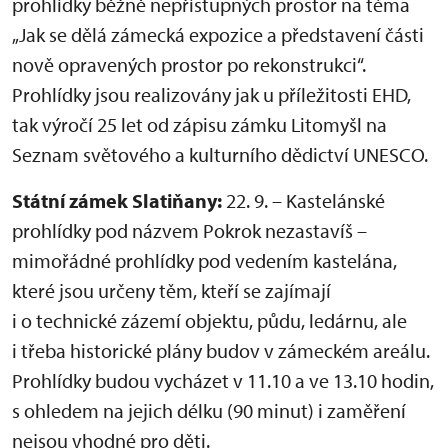
prohlídky běžně nepřístupných prostor na téma
„Jak se dělá zámecká expozice a představení části
nově opravených prostor po rekonstrukci“.
Prohlídky jsou realizovány jak u příležitosti EHD,
tak výročí 25 let od zápisu zámku Litomyšl na
Seznam světového a kulturního dědictví UNESCO.
Státní zámek Slatiňany:
22. 9. – Kastelánské
prohlídky pod názvem Pokrok nezastavíš –
mimořádné prohlídky pod vedením kastelána,
které jsou určeny těm, kteří se zajímají
i o technické zázemí objektu, půdu, ledárnu, ale
i třeba historické plány budov v zámeckém areálu.
Prohlídky budou vycházet v 11.10 a ve 13.10 hodin,
s ohledem na jejich délku (90 minut) i zaměření
nejsou vhodné pro děti.