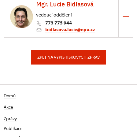
Mgr. Lucie Bidlasová
3/, Sychrov 3
vedoucí oddělení
773 775 944
bidlasova.lucie@npu.cz
ÚPS na Sychrově
Zámecký park 1/, Slatiňany
ZPĚT NA VÝPIS TISKOVÝCH ZPRÁV
Domů
Akce
Zprávy
Publikace