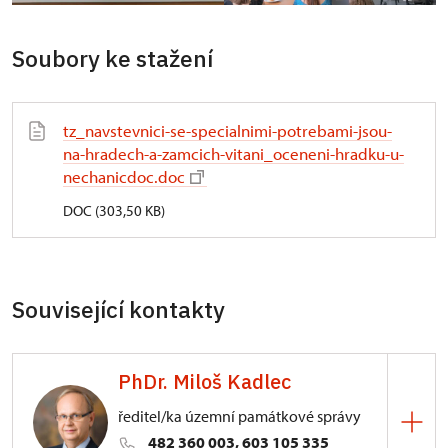
Soubory ke stažení
tz_navstevnici-se-specialnimi-potrebami-jsou-
na-hradech-a-zamcich-vitani_oceneni-hradku-u-
nechanicdoc.doc
DOC (303,50 KB)
Související kontakty
PhDr. Miloš Kadlec
ředitel/ka územní památkové správy
482 360 003, 603 105 335