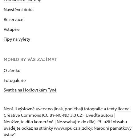
Návštěvní doba
Rezervace
Vstupné
Tipy na výlety
MOHLO BY VÁS ZAJÍMAT
O zámku
Fotogalerie
Svatba na Horšovském Týně
Není-li výslovně uvedeno jinak, podléhají fotografie a texty
licenci
Creative Commons
(CC BY-NC-ND 3.0 CZ) (Uveďte autora |
Neužívejte dílo komerčně | Nezasahujte do díla). Při užití obsahu
uvádějte odkaz na stránky www.npu.cz a „zdroj: Národní památkový
ústav“