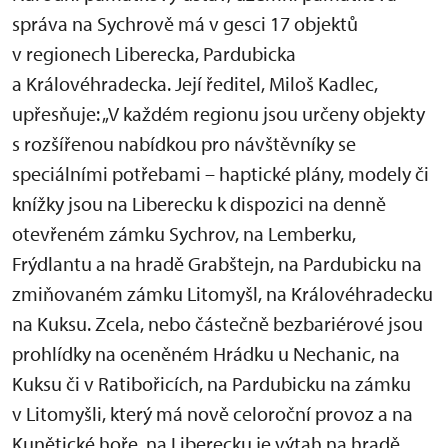
správa na Sychrově má v gesci 17 objektů
v regionech Liberecka, Pardubicka
a Královéhradecka. Její ředitel, Miloš Kadlec,
upřesňuje: „V každém regionu jsou určeny objekty
s rozšířenou nabídkou pro návštěvníky se
speciálními potřebami – haptické plány, modely či
knížky jsou na Liberecku k dispozici na denně
otevřeném zámku Sychrov, na Lemberku,
Frýdlantu a na hradě Grabštejn, na Pardubicku na
zmiňovaném zámku Litomyšl, na Královéhradecku
na Kuksu. Zcela, nebo částečně bezbariérové jsou
prohlídky na oceněném Hrádku u Nechanic, na
Kuksu či v Ratibořicích, na Pardubicku na zámku
v Litomyšli, který má nově celoroční provoz a na
Kunětické hoře, na Liberecku je výtah na hradě