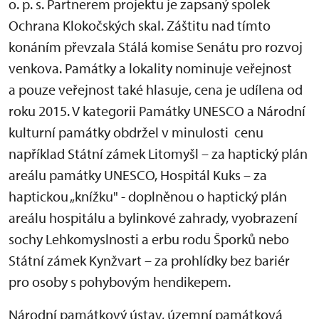
o. p. s. Partnerem projektu je zapsaný spolek
Ochrana Klokočských skal. Záštitu nad tímto
konáním převzala Stálá komise Senátu pro rozvoj
venkova. Památky a lokality nominuje veřejnost
a pouze veřejnost také hlasuje, cena je udílena od
roku 2015. V kategorii Památky UNESCO a Národní
kulturní památky obdržel v minulosti cenu
například Státní zámek Litomyšl – za haptický plán
areálu památky UNESCO, Hospitál Kuks – za
haptickou „knížku" - doplněnou o haptický plán
areálu hospitálu a bylinkové zahrady, vyobrazení
sochy Lehkomyslnosti a erbu rodu Šporků nebo
Státní zámek Kynžvart – za prohlídky bez bariér
pro osoby s pohybovým hendikepem.
Národní památkový ústav, územní památková