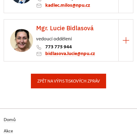
kadlec.milos@npu.cz
ÚPS na Sychrově
Mgr. Lucie Bidlasová
3/, Sychrov 3
vedoucí oddělení
773 775 944
bidlasova.lucie@npu.cz
ÚPS na Sychrově
Zámecký park 1/, Slatiňany
ZPĚT NA VÝPIS TISKOVÝCH ZPRÁV
Domů
Akce