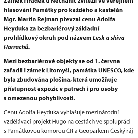
Zámek Hrádek u Nechanic zvítězil ve veřejném
hlasování Památky pro každého a kastelán
Mgr. Martin Rejman převzal cenu Adolfa
Heyduka za bezbariérový základní
prohlídkový okruh pod názvem
Lesk a sláva
Harrachů.
Mezi bezbariérové objekty se od 1. června
zařadil i zámek Litomyšl, památka UNESCO, kde
byla zbudována plošina, která umožňuje
přístupnost expozic v patrech i pro osoby
s omezenou pohyblivostí.
Cenu Adolfa Heyduka vyhlašuje mezinárodní
vzdělávací projekt Hugo na cestách ve spolupráci
s Památkovou komorou ČR a Geoparkem Český ráj