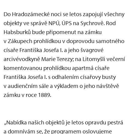
Do Hradozámecké noci se letos zapojují všechny
objekty ve správě NPÚ, ÚPS na Sychrově. Rod
Habsburků bude připomenut na zámku
v Zákupech prohlídkou v doprovodu samotného
císaře Františka Josefa I. a jeho švagrové
arcivévodkyně Marie Terezy; na Litomyšli večerní
komentovanou prohlídkou apartmá císaře
Františka Josefa I. s odhalením císařovy busty
v audienčním sále a výkladem o jeho návštěvě
zámku v roce 1889.
„Nabídka našich objektů je letos opravdu pestrá
a domnívám se, že programem oslovujeme