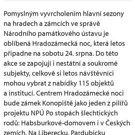
Pomyslným vyvrcholením hlavní sezony
na hradech a zámcích ve správě
Národního památkového ústavu je
oblíbená Hradozámecká noc, která letos
připadne na sobotu 24. srpna. Do této
akce se zapojují i nestátní a soukromé
subjekty, celkově si letos návštěvníci
mohou vybrat z nabídky 115 objektů
a institucí. Centrem Hradozámecké noci
bude zámek Konopiště jako jeden z pilířů
projektu NPÚ Po stopách šlechtických
rodů: Habsburkové-domovem i v Českých
zemích. Na Liberecku, Pardubicku