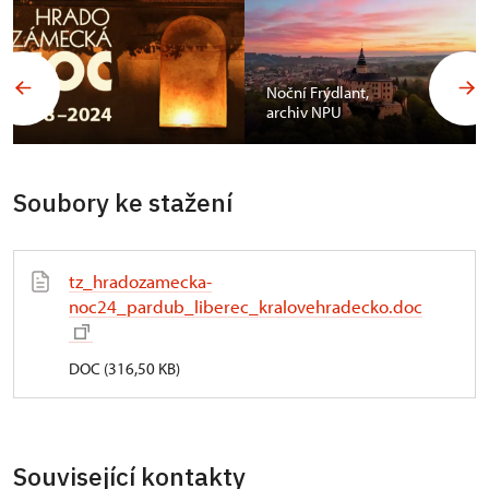
Noční Frýdlant,
archiv NPU
Soubory ke stažení
tz_hradozamecka-
noc24_pardub_liberec_kralovehradecko.doc
DOC (316,50 KB)
Související kontakty