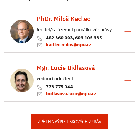
PhDr. Miloš Kadlec
ředitel/ka územní památkové správy
482 360 003, 603 105 335
kadlec.milos@npu.cz
ÚPS na Sychrově
Mgr. Lucie Bidlasová
3/, Sychrov 3
vedoucí oddělení
773 775 944
bidlasova.lucie@npu.cz
ÚPS na Sychrově
Zámecký park 1/, Slatiňany
ZPĚT NA VÝPIS TISKOVÝCH ZPRÁV