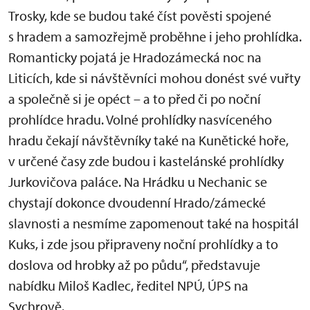
Trosky, kde se budou také číst pověsti spojené
s hradem a samozřejmě proběhne i jeho prohlídka.
Romanticky pojatá je Hradozámecká noc na
Liticích, kde si návštěvníci mohou donést své vuřty
a společně si je opéct – a to před či po noční
prohlídce hradu. Volné prohlídky nasvíceného
hradu čekají návštěvníky také na Kunětické hoře,
v určené časy zde budou i kastelánské prohlídky
Jurkovičova paláce. Na Hrádku u Nechanic se
chystají dokonce dvoudenní Hrado/zámecké
slavnosti a nesmíme zapomenout také na hospitál
Kuks, i zde jsou připraveny noční prohlídky a to
doslova od hrobky až po půdu“, představuje
nabídku Miloš Kadlec, ředitel NPÚ, ÚPS na
Sychrově.