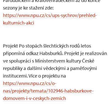
Pardubickém a Královéhradeckém až do konce
sezony je ke stažení zde:
https://www.npu.cz/cs/ups-sychrov/prehled-
kulturnich-akci
Projekt Po stopách šlechtických rodů letos
připomíná odkaz Habsburků. Projekt je realizován
ve spolupráci s Ministerstvem kultury České
republiky a dalšími vědeckými a paměťovými
institucemi. Více o projektu na
https://www.npu.cz/cs/o-
nas/projekty/temata/102946-habsburkove-
domovem-i-v-ceskych-zemich