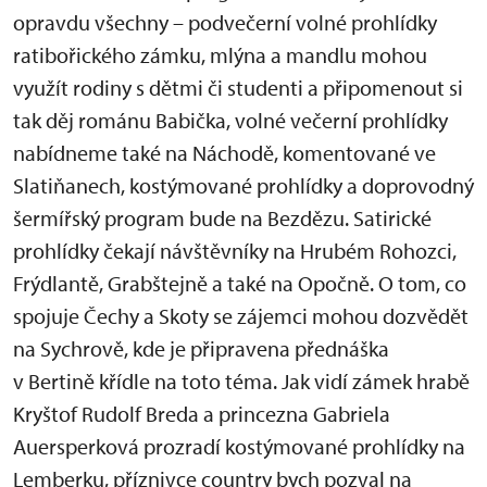
opravdu všechny – podvečerní volné prohlídky
ratibořického zámku, mlýna a mandlu mohou
využít rodiny s dětmi či studenti a připomenout si
tak děj románu Babička, volné večerní prohlídky
nabídneme také na Náchodě, komentované ve
Slatiňanech, kostýmované prohlídky a doprovodný
šermířský program bude na Bezdězu. Satirické
prohlídky čekají návštěvníky na Hrubém Rohozci,
Frýdlantě, Grabštejně a také na Opočně. O tom, co
spojuje Čechy a Skoty se zájemci mohou dozvědět
na Sychrově, kde je připravena přednáška
v Bertině křídle na toto téma. Jak vidí zámek hrabě
Kryštof Rudolf Breda a princezna Gabriela
Auersperková prozradí kostýmované prohlídky na
Lemberku, příznivce country bych pozval na