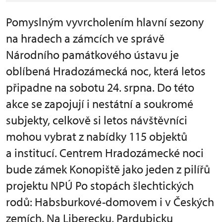
Pomyslným vyvrcholením hlavní sezony
na hradech a zámcích ve správě
Národního památkového ústavu je
oblíbená Hradozámecká noc, která letos
připadne na sobotu 24. srpna. Do této
akce se zapojují i nestátní a soukromé
subjekty, celkově si letos návštěvníci
mohou vybrat z nabídky 115 objektů
a institucí. Centrem Hradozámecké noci
bude zámek Konopiště jako jeden z pilířů
projektu NPÚ Po stopách šlechtických
rodů: Habsburkové-domovem i v Českých
zemích. Na Liberecku, Pardubicku