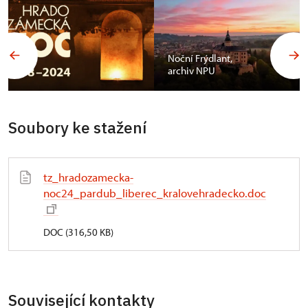
Noční Frýdlant,
archiv NPU
Soubory ke stažení
tz_hradozamecka-
noc24_pardub_liberec_kralovehradecko.doc
DOC (316,50 KB)
Související kontakty