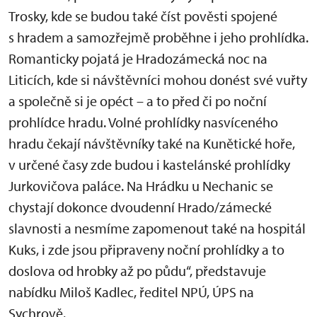
Trosky, kde se budou také číst pověsti spojené
s hradem a samozřejmě proběhne i jeho prohlídka.
Romanticky pojatá je Hradozámecká noc na
Liticích, kde si návštěvníci mohou donést své vuřty
a společně si je opéct – a to před či po noční
prohlídce hradu. Volné prohlídky nasvíceného
hradu čekají návštěvníky také na Kunětické hoře,
v určené časy zde budou i kastelánské prohlídky
Jurkovičova paláce. Na Hrádku u Nechanic se
chystají dokonce dvoudenní Hrado/zámecké
slavnosti a nesmíme zapomenout také na hospitál
Kuks, i zde jsou připraveny noční prohlídky a to
doslova od hrobky až po půdu“, představuje
nabídku Miloš Kadlec, ředitel NPÚ, ÚPS na
Sychrově.