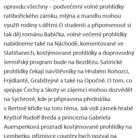
opravdu všechny – podvečerní volné prohlídky
ratibořického zámku, mlýna a mandlu mohou
využít rodiny s dětmi či studenti a připomenout si
tak děj románu Babička, volné večerní prohlídky
nabídneme také na Náchodě, komentované ve
Slatiňanech, kostýmované prohlídky a doprovodný
šermířský program bude na Bezdězu. Satirické
prohlídky čekají návštěvníky na Hrubém Rohozci,
Frýdlantě, Grabštejně a také na Opočně. O tom, co
spojuje Čechy a Skoty se zájemci mohou dozvědět
na Sychrově, kde je připravena přednáška
v Bertině křídle na toto téma. Jak vidí zámek hrabě
Kryštof Rudolf Breda a princezna Gabriela
Auersperková prozradí kostýmované prohlídky na
Lemberku, příznivce country bych pozval na