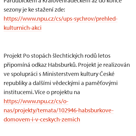
Pardubickém a Královéhradeckém až do konce
sezony je ke stažení zde:
https://www.npu.cz/cs/ups-sychrov/prehled-
kulturnich-akci
Projekt Po stopách šlechtických rodů letos
připomíná odkaz Habsburků. Projekt je realizován
ve spolupráci s Ministerstvem kultury České
republiky a dalšími vědeckými a paměťovými
institucemi. Více o projektu na
https://www.npu.cz/cs/o-
nas/projekty/temata/102946-habsburkove-
domovem-i-v-ceskych-zemich