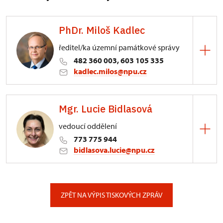
PhDr. Miloš Kadlec
ředitel/ka územní památkové správy
482 360 003, 603 105 335
kadlec.milos@npu.cz
ÚPS na Sychrově
Mgr. Lucie Bidlasová
3/, Sychrov 3
vedoucí oddělení
773 775 944
bidlasova.lucie@npu.cz
ÚPS na Sychrově
Zámecký park 1/, Slatiňany
ZPĚT NA VÝPIS TISKOVÝCH ZPRÁV