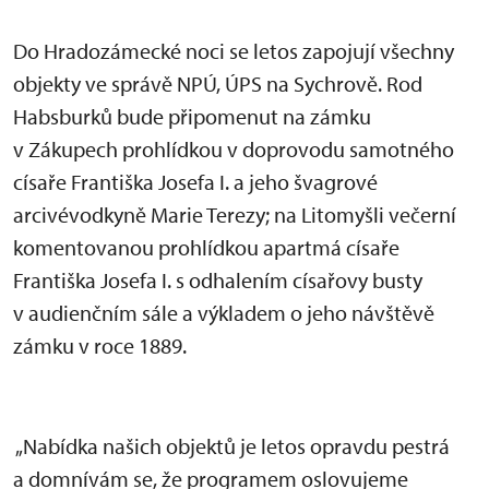
Do Hradozámecké noci se letos zapojují všechny
objekty ve správě NPÚ, ÚPS na Sychrově. Rod
Habsburků bude připomenut na zámku
v Zákupech prohlídkou v doprovodu samotného
císaře Františka Josefa I. a jeho švagrové
arcivévodkyně Marie Terezy; na Litomyšli večerní
komentovanou prohlídkou apartmá císaře
Františka Josefa I. s odhalením císařovy busty
v audienčním sále a výkladem o jeho návštěvě
zámku v roce 1889.
„Nabídka našich objektů je letos opravdu pestrá
a domnívám se, že programem oslovujeme