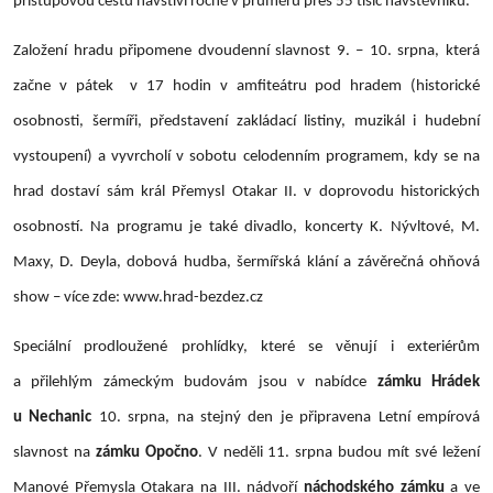
přístupovou cestu navštíví ročně v průměru přes 55 tisíc návštěvníků.
Založení hradu připomene dvoudenní slavnost 9. – 10. srpna, která
začne v pátek v 17 hodin v amfiteátru pod hradem (historické
osobnosti, šermíři, představení zakládací listiny, muzikál i hudební
vystoupení) a vyvrcholí v sobotu celodenním programem, kdy se na
hrad dostaví sám král Přemysl Otakar II. v doprovodu historických
osobností. Na programu je také divadlo, koncerty K. Nývltové, M.
Maxy, D. Deyla, dobová hudba, šermířská klání a závěrečná ohňová
show – více zde: www.hrad-bezdez.cz
Speciální prodloužené prohlídky, které se věnují i exteriérům
a přilehlým zámeckým budovám jsou v nabídce
zámku Hrádek
u Nechanic
10. srpna, na stejný den je připravena Letní empírová
slavnost na
zámku Opočno
. V neděli 11. srpna budou mít své ležení
Manové Přemysla Otakara na III. nádvoří
náchodského zámku
a ve