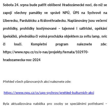
Sobota 24. srpna bude patřit oblíbené Hradozámecké noci, do níž se
zapojí všechny památky ve správě NPÚ, ÚPS na Sychrově na
Liberecku, Pardubicku a Královéhradecku. Naplánovány jsou večerní
prohlídky, prohlídky kostýmované – tajemné i satirické, opékání
špekáčků, přednáška či volná procházka objektem za svitu lamp, svic
či loučí. Kompletní program naleznete zde:
https://www.npu.cz/cs/o-nas/projekty/temata/102970-
hradozamecka-noc-2024
Přehled všech plánovaných akcí naleznete zde:
https://www.npu.cz/cs/ups-sychrov/prehled-kulturnich-akci
Byla aktualizována nabídka pro osoby se speciálními potřebami –