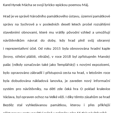
Karel Hynek Mácha se svojí lyricko-epickou poemou Máj.
Hrad je ve správě Národního památkového ústavu, územní památkové
správy na Sychrově a v posledních deseti letech prošel rozsáhlými
stavebními obnovami, které mu vrátily původní vzhled a umožňují
návštěvníkům návrat do doby, kdy hrad plnil svůj obranný
i reprezentativní účel. Od roku 2015 byla obnovována hradní kaple
(krovy, střešní pláště, vitráže), v roce 2018 byl zpřístupněn Manský
palác (někdy označován také jako Templářský) s novými expozicemi,
bylo opravováno zábradlí i přístupová cesta na hrad, v letošním roce
byla dobudována nákladová lanovka, je zaveden nový informační
systém pro návštěvníky, na děti zde čeká hra O poklad kralevice
Václava, byl opraven ochoz na Velké věži. I díky těmto zásahům se hrad
Bezděz stal vyhledávanou památkou, kterou i přes příkřejší