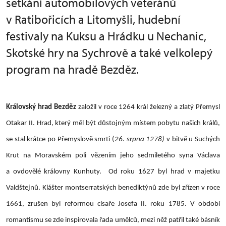
setkání automobilových veteránů
v Ratibořicích a Litomyšli, hudební
festivaly na Kuksu a Hrádku u Nechanic,
Skotské hry na Sychrově a také velkolepý
program na hradě Bezděz.
Královský hrad Bezděz
založil v roce 1264 král železný a zlatý Přemysl
Otakar II. Hrad, který měl být důstojným místem pobytu našich králů,
se stal krátce po Přemyslově smrti (
26. srpna 1278)
v bitvě u Suchých
Krut na Moravském poli vězením jeho sedmiletého syna Václava
a ovdovělé královny Kunhuty. Od roku 1627 byl hrad v majetku
Valdštejnů. Klášter montserratských benediktýnů zde byl zřízen v roce
1661, zrušen byl reformou císaře Josefa II. roku 1785. V období
romantismu se zde inspirovala řada umělců, mezi něž patřil také básník