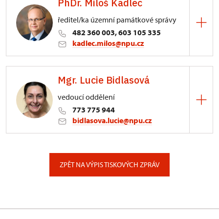
PhDr. Miloš Kadlec
ředitel/ka územní památkové správy
482 360 003, 603 105 335
kadlec.milos@npu.cz
ÚPS na Sychrově
Mgr. Lucie Bidlasová
3/, Sychrov 3
vedoucí oddělení
773 775 944
bidlasova.lucie@npu.cz
ÚPS na Sychrově
Zámecký park 1/, Slatiňany
ZPĚT NA VÝPIS TISKOVÝCH ZPRÁV