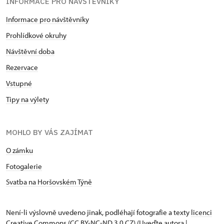
INFORMACE PRO NÁVŠTĚVNÍKY
Informace pro návštěvníky
Prohlídkové okruhy
Návštěvní doba
Rezervace
Vstupné
Tipy na výlety
MOHLO BY VÁS ZAJÍMAT
O zámku
Fotogalerie
Svatba na Horšovském Týně
Není-li výslovně uvedeno jinak, podléhají fotografie a texty
licenci
Creative Commons
(CC BY-NC-ND 3.0 CZ) (Uveďte autora |