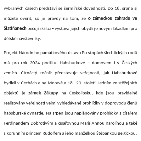
vybraných časech představí se šermířské dovednosti. Do 18. srpna si
můžete ověřit, co je pravdy na tom, že
o zámeckou zahradu ve
Slatiňanech
pečují skřítci – výstava jejich obydlí je novým lákadlem pro
dětské návštěvníky.
Projekt Národního památkového ústavu Po stopách šlechtických rodů
má pro rok 2024 podtitul Habsburkové – domovem i v Českých
zemích. Čtrnáctý ročník představuje veřejnosti, jak Habsburkové
bydleli v Čechách a na Moravě v 18.–20. století. Jedním ze stěžejních
objektů je
zámek Zákupy
na Českolipsku, kde jsou pravidelně
realizovány veřejností velmi vyhledávané prohlídky v doprovodu členů
habsburské dynastie. Na srpen jsou naplánovány prohlídky s císařem
Ferdinandem Dobrotivým a císařovnou Marií Annou Karolínou a také
s korunním princem Rudolfem a jeho manželkou Štěpánkou Belgickou.