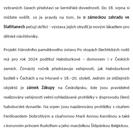
vybraných časech představí se šermířské dovednosti. Do 18. srpna si
můžete ověřit, co je pravdy na tom, že
o zámeckou zahradu ve
Slatiňanech
pečují skřítci – výstava jejich obydlí je novým lákadlem pro
dětské návštěvníky.
Projekt Národního památkového ústavu Po stopách šlechtických rodů
má pro rok 2024 podtitul Habsburkové – domovem i v Českých
zemích. Čtrnáctý ročník představuje veřejnosti, jak Habsburkové
bydleli v Čechách a na Moravě v 18.–20. století. Jedním ze stěžejních
objektů je
zámek Zákupy
na Českolipsku, kde jsou pravidelně
realizovány veřejností velmi vyhledávané prohlídky v doprovodu členů
habsburské dynastie. Na srpen jsou naplánovány prohlídky s císařem
Ferdinandem Dobrotivým a císařovnou Marií Annou Karolínou a také
s korunním princem Rudolfem a jeho manželkou Štěpánkou Belgickou.