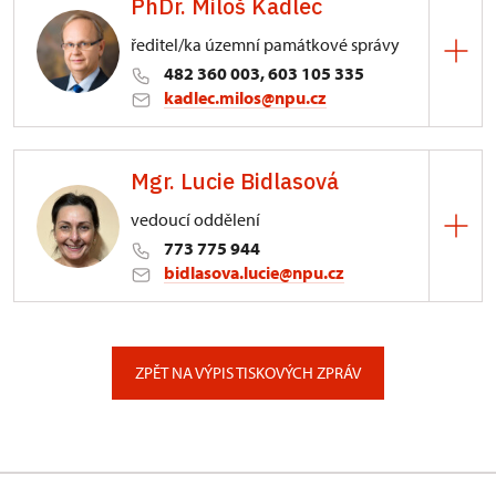
PhDr. Miloš Kadlec
ředitel/ka územní památkové správy
482 360 003, 603 105 335
kadlec.milos@npu.cz
ÚPS na Sychrově
Mgr. Lucie Bidlasová
3/, Sychrov 3
vedoucí oddělení
773 775 944
bidlasova.lucie@npu.cz
ÚPS na Sychrově
Zámecký park 1/, Slatiňany
ZPĚT NA VÝPIS TISKOVÝCH ZPRÁV