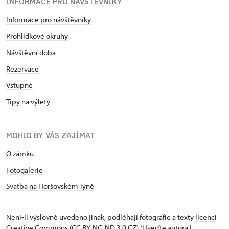
INFORMACE PRO NÁVŠTĚVNÍKY
Informace pro návštěvníky
Prohlídkové okruhy
Návštěvní doba
Rezervace
Vstupné
Tipy na výlety
MOHLO BY VÁS ZAJÍMAT
O zámku
Fotogalerie
Svatba na Horšovském Týně
Není-li výslovně uvedeno jinak, podléhají fotografie a texty
licenci
Creative Commons
(CC BY-NC-ND 3.0 CZ) (Uveďte autora |