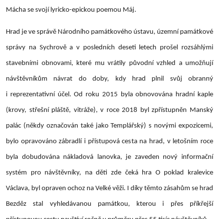
Mácha se svojí lyricko-epickou poemou Máj.
Hrad je ve správě Národního památkového ústavu, územní památkové
správy na Sychrově a v posledních deseti letech prošel rozsáhlými
stavebními obnovami, které mu vrátily původní vzhled a umožňují
návštěvníkům návrat do doby, kdy hrad plnil svůj obranný
i reprezentativní účel. Od roku 2015 byla obnovována hradní kaple
(krovy, střešní pláště, vitráže), v roce 2018 byl zpřístupněn Manský
palác (někdy označován také jako Templářský) s novými expozicemi,
bylo opravováno zábradlí i přístupová cesta na hrad, v letošním roce
byla dobudována nákladová lanovka, je zaveden nový informační
systém pro návštěvníky, na děti zde čeká hra O poklad kralevice
Václava, byl opraven ochoz na Velké věži. I díky těmto zásahům se hrad
Bezděz stal vyhledávanou památkou, kterou i přes příkřejší