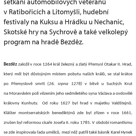
setkání automobilových veteránů
v Ratibořicích a Litomyšli, hudební
festivaly na Kuksu a Hrádku u Nechanic,
Skotské hry na Sychrově a také velkolepý
program na hradě Bezděz.
Bezděz
založil v roce 1264 král železný a zlatý Přemysl Otakar II. Hrad,
který měl být důstojným místem pobytu našich králů, se stal krátce
po Přemyslově smrti (
26. srpna 1278)
v bitvě u Suchých Krut
na Moravském poli vězením jeho sedmiletého syna Václava a ovdovělé
královny Kunhuty. Od roku 1627 byl hrad v majetku Valdštejnů.
Klášter montserratských benediktýnů zde byl zřízen v roce 1661,
zrušen byl reformou císaře Josefa II. roku 1785. V období romantismu
se zde inspirovala řada umělců, mezi něž patřil také básník Karel Hynek