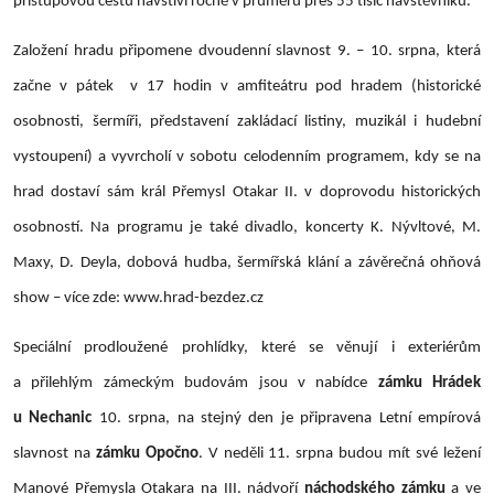
přístupovou cestu navštíví ročně v průměru přes 55 tisíc návštěvníků.
Založení hradu připomene dvoudenní slavnost 9. – 10. srpna, která
začne v pátek v 17 hodin v amfiteátru pod hradem (historické
osobnosti, šermíři, představení zakládací listiny, muzikál i hudební
vystoupení) a vyvrcholí v sobotu celodenním programem, kdy se na
hrad dostaví sám král Přemysl Otakar II. v doprovodu historických
osobností. Na programu je také divadlo, koncerty K. Nývltové, M.
Maxy, D. Deyla, dobová hudba, šermířská klání a závěrečná ohňová
show – více zde: www.hrad-bezdez.cz
Speciální prodloužené prohlídky, které se věnují i exteriérům
a přilehlým zámeckým budovám jsou v nabídce
zámku Hrádek
u Nechanic
10. srpna, na stejný den je připravena Letní empírová
slavnost na
zámku Opočno
. V neděli 11. srpna budou mít své ležení
Manové Přemysla Otakara na III. nádvoří
náchodského zámku
a ve