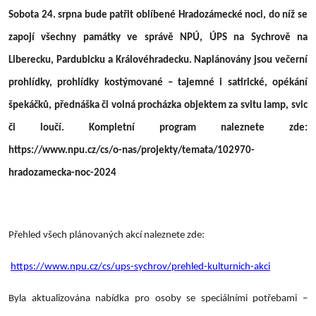
Sobota 24. srpna bude patřit oblíbené Hradozámecké noci, do níž se
zapojí všechny památky ve správě NPÚ, ÚPS na Sychrově na
Liberecku, Pardubicku a Královéhradecku. Naplánovány jsou večerní
prohlídky, prohlídky kostýmované – tajemné i satirické, opékání
špekáčků, přednáška či volná procházka objektem za svitu lamp, svic
či loučí. Kompletní program naleznete zde:
https://www.npu.cz/cs/o-nas/projekty/temata/102970-
hradozamecka-noc-2024
Přehled všech plánovaných akcí naleznete zde:
https://www.npu.cz/cs/ups-sychrov/prehled-kulturnich-akci
Byla aktualizována nabídka pro osoby se speciálními potřebami –