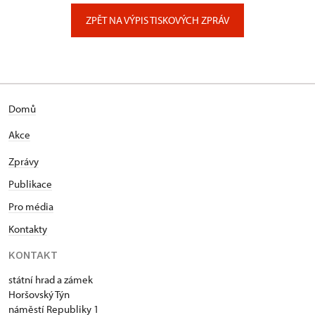
Zámecký park 1/, Slatiňany
ZPĚT NA VÝPIS TISKOVÝCH ZPRÁV
Domů
Akce
Zprávy
Publikace
Pro média
Kontakty
KONTAKT
státní hrad a zámek
Horšovský Týn
náměstí Republiky 1