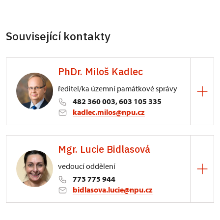
Související kontakty
PhDr. Miloš Kadlec
ředitel/ka územní památkové správy
482 360 003, 603 105 335
kadlec.milos@npu.cz
ÚPS na Sychrově
Mgr. Lucie Bidlasová
3/, Sychrov 3
vedoucí oddělení
773 775 944
bidlasova.lucie@npu.cz
ÚPS na Sychrově