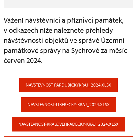
Vážení návštěvníci a příznivci památek,
v odkazech níže naleznete přehledy
návštěvnosti objektů ve správě Územní
památkové správy na Sychrově za měsíc
červen 2024.
NAVSTEVNOST-PARDUBICKYKRAJ_2024.XLSX
NAVSTEVNOST-LIBERECKY-KRAJ_2024.XLSX
NAVSTEVNOST-KRALOVEHRADECKY-KRAJ_2024.XLSX