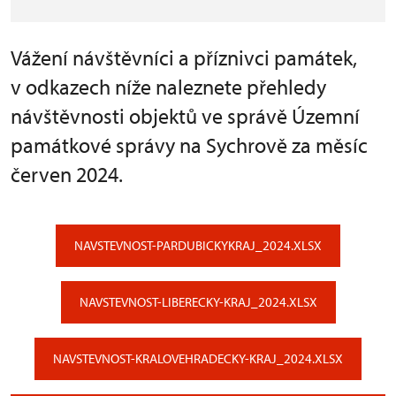
Vážení návštěvníci a příznivci památek,
v odkazech níže naleznete přehledy
návštěvnosti objektů ve správě Územní
památkové správy na Sychrově za měsíc
červen 2024.
NAVSTEVNOST-PARDUBICKYKRAJ_2024.XLSX
NAVSTEVNOST-LIBERECKY-KRAJ_2024.XLSX
NAVSTEVNOST-KRALOVEHRADECKY-KRAJ_2024.XLSX