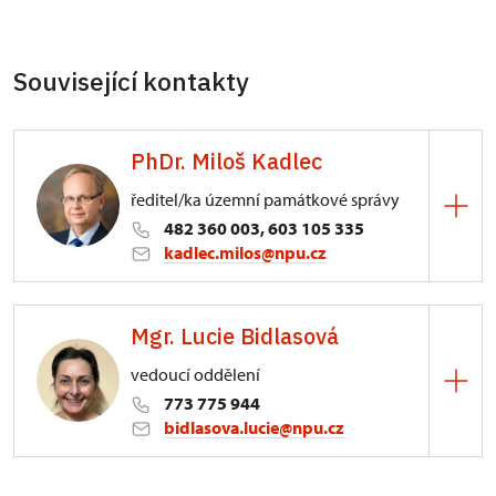
Související kontakty
PhDr. Miloš Kadlec
ředitel/ka územní památkové správy
482 360 003, 603 105 335
kadlec.milos@npu.cz
ÚPS na Sychrově
Mgr. Lucie Bidlasová
3/, Sychrov 3
vedoucí oddělení
773 775 944
bidlasova.lucie@npu.cz
ÚPS na Sychrově