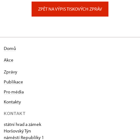
Zámecký park 1/, Slatiňany
ZPĚT NA VÝPIS TISKOVÝCH ZPRÁV
Domů
Akce
Zprávy
Publikace
Pro média
Kontakty
KONTAKT
státní hrad a zámek
Horšovský Týn
náměstí Republiky 1