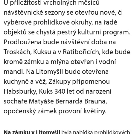
U příležitosti vrcholných měsíců
návštěvnické sezony se otevřou nové, či
výběrové prohlídkové okruhy, na řadě
objektů se chystá pestrý kulturní program.
Prodloužena bude návštěvní doba na
Troskách, Kuksu a v Ratibořicích, kde bude
kromě zámku a mlýna otevřen i vodní
mandl. Na Litomyšli bude otevřena
kuchyně a věž, Zákupy připomenou
Habsburky, Kuks 340 let od narození
sochaře Matyáše Bernarda Brauna,
opočenský zámek provoní květiny.
Na zámku v Litomyšli
byla nabídka prohlídkových