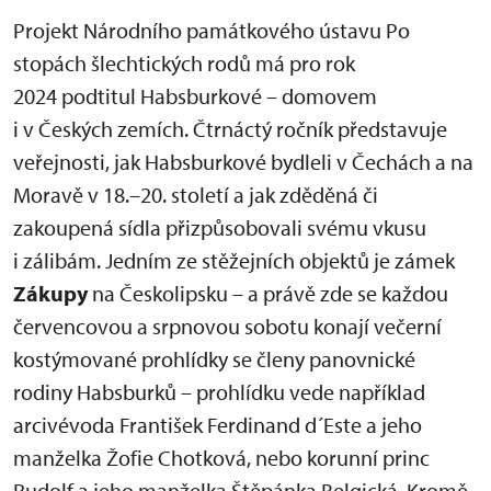
Projekt Národního památkového ústavu Po
stopách šlechtických rodů má pro rok
2024 podtitul Habsburkové – domovem
i v Českých zemích. Čtrnáctý ročník představuje
veřejnosti, jak Habsburkové bydleli v Čechách a na
Moravě v 18.–20. století a jak zděděná či
zakoupená sídla přizpůsobovali svému vkusu
i zálibám. Jedním ze stěžejních objektů je zámek
Zákupy
na Českolipsku – a právě zde se každou
červencovou a srpnovou sobotu konají večerní
kostýmované prohlídky se členy panovnické
rodiny Habsburků – prohlídku vede například
arcivévoda František Ferdinand d´Este a jeho
manželka Žofie Chotková, nebo korunní princ
Rudolf a jeho manželka Štěpánka Belgická. Kromě