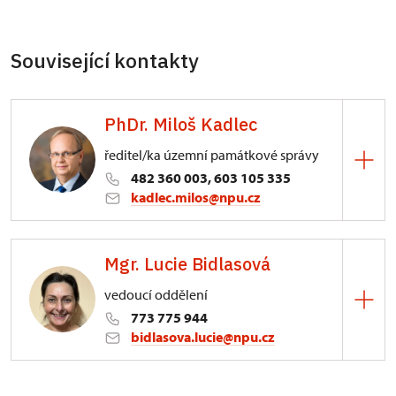
Související kontakty
PhDr. Miloš Kadlec
ředitel/ka územní památkové správy
482 360 003, 603 105 335
kadlec.milos@npu.cz
ÚPS na Sychrově
Mgr. Lucie Bidlasová
3/, Sychrov 3
vedoucí oddělení
773 775 944
bidlasova.lucie@npu.cz
ÚPS na Sychrově