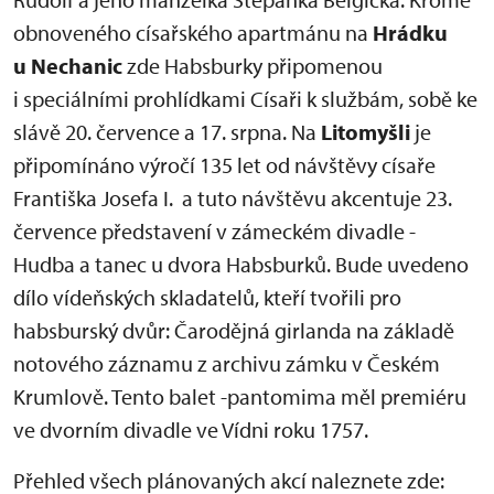
obnoveného císařského apartmánu na
Hrádku
u Nechanic
zde Habsburky připomenou
i speciálními prohlídkami Císaři k službám, sobě ke
slávě 20. července a 17. srpna. Na
Litomyšli
je
připomínáno výročí 135 let od návštěvy císaře
Františka Josefa I. a tuto návštěvu akcentuje 23.
července představení v zámeckém divadle -
Hudba a tanec u dvora Habsburků. Bude uvedeno
dílo vídeňských skladatelů, kteří tvořili pro
habsburský dvůr: Čarodějná girlanda na základě
notového záznamu z archivu zámku v Českém
Krumlově. Tento balet -pantomima měl premiéru
ve dvorním divadle ve Vídni roku 1757.
Přehled všech plánovaných akcí naleznete zde: