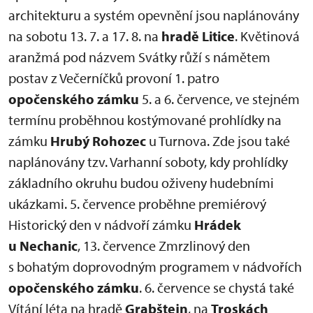
architekturu a systém opevnění jsou naplánovány
na sobotu 13. 7. a 17. 8. na
hradě Litice
. Květinová
aranžmá pod názvem Svátky růží s námětem
postav z Večerníčků provoní 1. patro
opočenského zámku
5. a 6. července, ve stejném
termínu proběhnou kostýmované prohlídky na
zámku
Hrubý Rohozec
u Turnova. Zde jsou také
naplánovány tzv. Varhanní soboty, kdy prohlídky
základního okruhu budou oživeny hudebními
ukázkami. 5. července proběhne premiérový
Historický den v nádvoří zámku
Hrádek
u Nechanic
, 13. července Zmrzlinový den
s bohatým doprovodným programem v nádvořích
opočenského zámku
. 6. července se chystá také
Vítání léta na hradě
Grabštejn
, na
Troskách