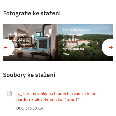
Fotografie ke stažení
Na náchodském
Na Litomyšli
zámku bude
bude od 2. 7.
možno i v
zpřístupněna
pondělí
kuchyně a také
vystoupat na
věž
věž
Soubory ke stažení
tz_-letni-novinky-na-hradech-a-zamcich-lbc-
pardub-kralovehradecko--1.doc
DOC (315,50 KB)