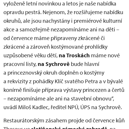
vyloženě letní novinkou a letos je naše nabídka
opravdu pestrá. Nejenom, že rozšiřujeme nabídku
okruhů, ale jsou nachystány i premiérové kulturní
akce a samozřejmě nezapomínáme ani na děti –
od července máme připraveny zkrácené či
zkrácené a zároveň kostýmované prohlídky
uzpůsobené věku dětí,
na Troskách
máme nové
pracovní listy,
na Sychrově
bude hlavní
a princeznovský okruh doplněn o kostýmy
a rekvizity z pohádky Klíč svatého Petra a v bývalé
konírně finišuje příprava výstavy princezen a čertů
– nezapomínáme ale ani na stavební obnovu“,
uvádí Miloš Kadlec, ředitel NPÚ, ÚPS na Sychrově.
Restaurátorským zásahem projde od července kůň
Theseus ve
slatiňanské zámecké zahradě
, na