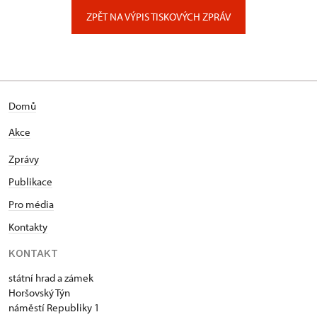
Zámecký park 1/, Slatiňany
ZPĚT NA VÝPIS TISKOVÝCH ZPRÁV
Domů
Akce
Zprávy
Publikace
Pro média
Kontakty
KONTAKT
státní hrad a zámek
Horšovský Týn
náměstí Republiky 1