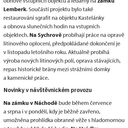
obnově vstupních objektů a ledárny na
zámku
Lemberk
. Součástí projektu bylo také
restaurování sgrafit na objektu Kastelánky
a obnova slunečních hodin na vstupních
objektech.
Na Sychrově
probíhají práce na opravě
litinového oplocení, předpokládané dokončení je
v listopadu letošního roku. Aktuálně probíhá
výroba nových litinových polí, oprava stávajících,
repas historické brány mezi strážními domky
a kamenické práce.
Novinky v návštěvnickém provozu
Na zámku v Náchodě
bude během července
a srpna i v pondělí, kdy je běžně zavřeno,
umožněna prohlídka obranné věže s hladomornou