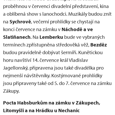
proběhnou v červenci divadelní představení, kina
a oblíbená show s lanochodci. Muzikály budou znít
na
Sychrově
, večerní prohlídky se chystají na
konci července na zámku v
Náchodě a ve
Slatiňanech
. Na
Lemberku
bude ve vybraných
termínech zpřístupněna středověká věž,
Bezděz
budou pravidelně dobývat šermíři. Kunětickou
horu navštíví 14. července král Vladislav
Jagellonský, připravena jsou také divadélka pro
nejmenší návštěvníky. Kostýmované prohlídky
jsou připraveny také od 5. do 7. července na zámku
Zákupy.
Pocta Habsburkům na zámku v Zákupech,
Litomyšli a na Hrádku u Nechanic