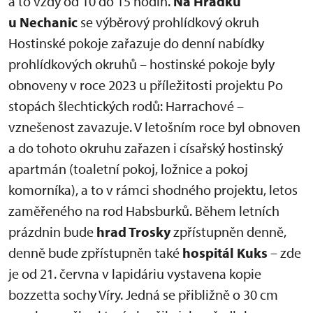
a to vždy od 10 do 15 hodin.
Na Hrádku
u Nechanic
se výběrový prohlídkový okruh
Hostinské pokoje zařazuje do denní nabídky
prohlídkových okruhů – hostinské pokoje byly
obnoveny v roce 2023 u příležitosti projektu Po
stopách šlechtických rodů: Harrachové –
vznešenost zavazuje. V letošním roce byl obnoven
a do tohoto okruhu zařazen i císařský hostinský
apartmán (toaletní pokoj, ložnice a pokoj
komorníka), a to v rámci shodného projektu, letos
zaměřeného na rod Habsburků. Během letních
prázdnin bude
hrad Trosky
zpřístupněn denně,
denně bude zpřístupněn také
hospitál Kuks
– zde
je od 21. června v lapidáriu vystavena kopie
bozzetta sochy Víry. Jedná se přibližně o 30 cm