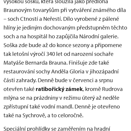
vysokou sošku, která sloužila jako předloha
Braunovým tovaryšům při vytváření známého díla
– soch Ctností a Neřestí. Dílo vyrobené z pálené
hlíny je jediným dochovaným předstupněm těchto
soch a na hospitál ho zapůjčila Národní galerie.
Soška zde bude až do konce sezony a připomene
tak letošní výročí 340 let od narození sochaře
Matyáše Bernarda Brauna. Finišuje zde také
restaurování sochy Anděla Gloria v jihozápadní
části zahrady. Denně bude v červenci a srpnu
otevřen také
ratibořický zámek
, kromě Rudrova
mlýna se na prázdniny v režimu úterý až neděle
zpřístupní také vodní mandl. Denně je otevřeno
také na Sychrově, a to celoročně.
Speciální prohlídky se zaměřením na hradní