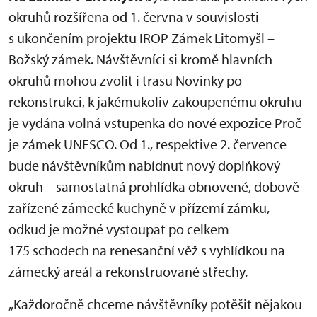
okruhů rozšířena od 1. června v souvislosti
s ukončením projektu IROP Zámek Litomyšl –
Božský zámek. Návštěvníci si kromě hlavních
okruhů mohou zvolit i trasu Novinky po
rekonstrukci, k jakémukoliv zakoupenému okruhu
je vydána volná vstupenka do nové expozice Proč
je zámek UNESCO. Od 1., respektive 2. července
bude návštěvníkům nabídnut nový doplňkový
okruh – samostatná prohlídka obnovené, dobově
zařízené zámecké kuchyně v přízemí zámku,
odkud je možné vystoupat po celkem
175 schodech na renesanční věž s vyhlídkou na
zámecký areál a rekonstruované střechy.
„Každoročně chceme návštěvníky potěšit nějakou