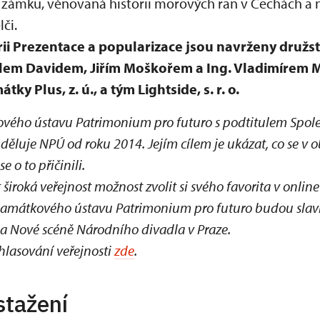
zámku, věnovaná historii morových ran v Čechách a 
či.
ii Prezentace a popularizace jsou navrženy družs
lem Davidem, Jiřím Moškořem a Ing. Vladimírem 
y Plus, z. ú., a tým Lightside, s. r. o.
ého ústavu Patrimonium pro futuro s podtitulem Spole
děluje NPÚ od roku 2014. Jejím cílem je ukázat, co se v 
se o to přičinili.
 široká veřejnost možnost zvolit si svého favorita v onli
památkového ústavu Patrimonium pro futuro budou slav
na Nové scéně Národního divadla v Praze.
 hlasování veřejnosti
zde
.
stažení