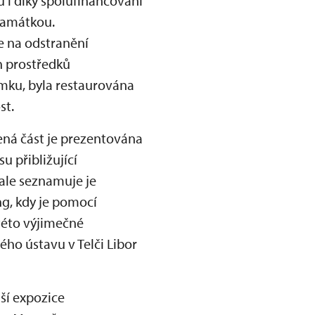
 i díky spolufinancování
památkou.
e na odstranění
ch prostředků
ámku, byla restaurována
st.
ená část je prezentována
u přibližující
ale seznamuje je
ng, kdy je pomocí
této výjimečné
ho ústavu v Telči Libor
lší expozice