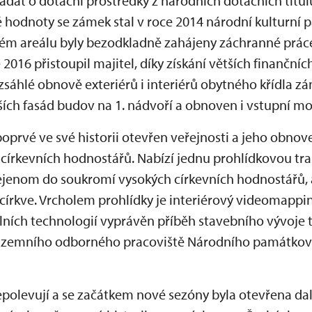
dat o dotační prostředky z národních dotačních titulů
 hodnoty se zámek stal v roce 2014 národní kulturní 
ém areálu byly bezodkladně zahájeny záchranné prác
 2016 přistoupil majitel, díky získání větších finanční
zsáhlé obnově exteriérů i interiérů obytného křídla z
ších fasád budov na 1. nádvoří a obnoven i vstupní mo
oprvé ve své historii otevřen veřejnosti a jeho obnov
h církevních hodnostářů. Nabízí jednu prohlídkovou tras
jenom do soukromí vysokých církevních hodnostářů, 
církve. Vrcholem prohlídky je interiérový videomappi
lních technologií vyprávěn příběh stavebního vývoje 
l územního odborného pracoviště Národního památkové
nepolevují a se začátkem nové sezóny byla otevřena da