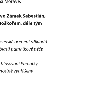
na Moravě.
tvo Zámek Šebestián,
Moškořem, dále tým
čenské ocenění příkladů
oblasti památkové péče
ne hlasování Památky
nostně vyhlášeny