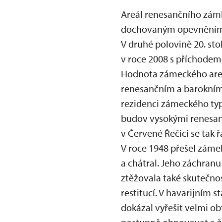
Areál renesančního zá
dochovaným opevněním n
V druhé polovině 20. sto
v roce 2008 s příchodem
Hodnota zámeckého areá
renesančním a barokním
rezidenci zámeckého typu,
budov vysokými renesan
v Červené Řečici se tak 
V roce 1948 přešel záme
a chátral. Jeho záchranu
ztěžovala také skutečn
restitucí. V havarijním s
dokázal vyřešit velmi ob