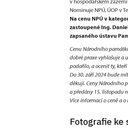
v hospodářském zázemí 
Nominuje NPÚ, ÚOP v Tel
Na cenu NPÚ v kategor
zastoupené Ing. Danie
zapsaného ústavu Památk
Cenu Národního památkov
dobré praxe vyhlašuje a u
podařilo, a ocenit ty, kteří 
Do 30. září 2024 bude mít
děkují. Ceny Národního 
a předány 15. listopadu 
Více informací o ceně a o
Fotografie ke 