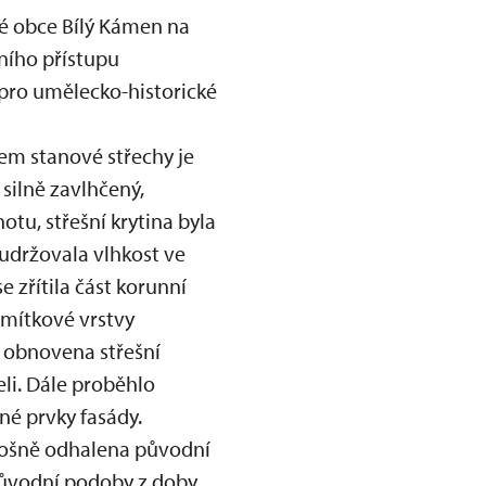
alé obce Bílý Kámen na
ního přístupu
 pro umělecko-historické
lem stanové střechy je
silně zavlhčený,
u, střešní krytina byla
 udržovala vlhkost ve
 zřítila část korunní
 omítkové vrstvy
a obnovena střešní
li. Dále proběhlo
né prvky fasády.
plošně odhalena původní
původní podoby z doby