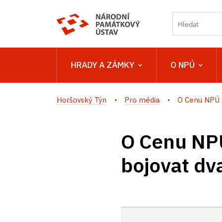
HRADY A ZÁMKY
O NPÚ
Horšovský Týn
Pro média
O Cenu NPÚ P
O Cenu NP
bojovat dv