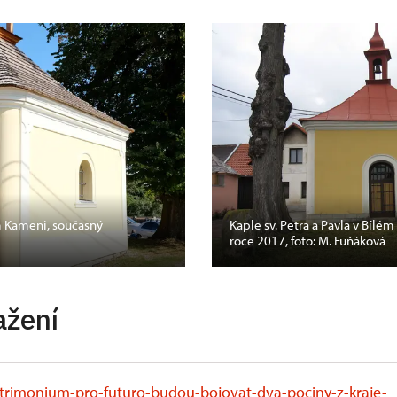
ém Kameni, současný
Kaple sv. Petra a Pavla v Bílém
roce 2017, foto: M. Fuňáková
ažení
trimonium-pro-futuro-budou-bojovat-dva-pociny-z-kraje-