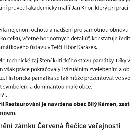
ní provedl akademický malíř Jan Knor, který při práci
vila nejenom ochotu a nadšení pro samotnou obnovu p
ko celku, včetně hodnotných detailů“, konstatuje ře
mátkového ústavu v Telči Libor Karásek.
o technické zajištění kritického stavu památky. Díky v
an však práce pokračovaly i vizuálním zvelebením a 
ku. Historická památka se tak může prezentovat ve své
být symbolem a dominantou malé obce.
či.
ii Restaurování je navržena obec Bílý Kámen, za
annem.
nění zámku Červená Řečice veřejnosti