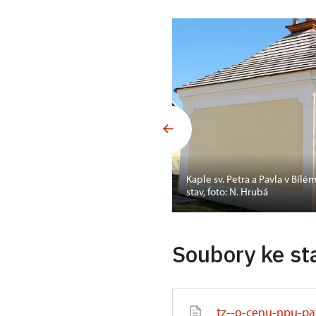
lace prohlídkové
Kaple sv. Petra a Pavla v Bíl
stav, foto: N. Hrubá
Soubory ke st
tz--o-cenu-npu-pa