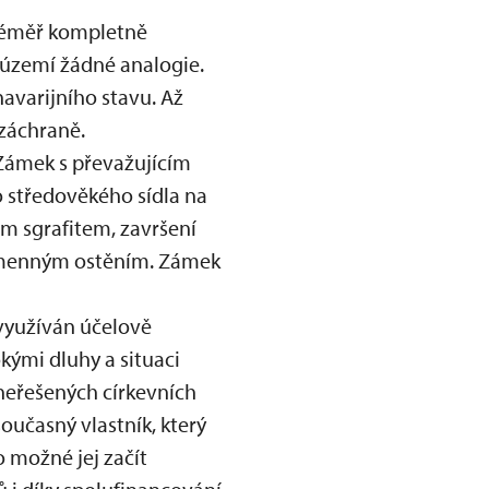
téměř kompletně
území žádné analogie.
havarijního stavu. Až
záchraně.
Zámek s převažujícím
středověkého sídla na
ním sgrafitem, završení
kamenným ostěním. Zámek
 využíván účelově
kými dluhy a situaci
eřešených církevních
současný vlastník, který
o možné jej začít