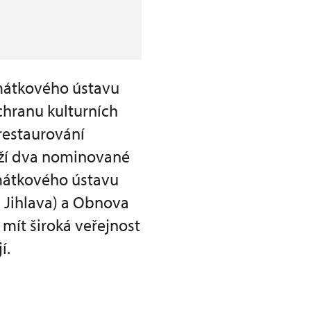
amátkového ústavu
chranu kulturních
restaurování
těží dva nominované
mátkového ústavu
s Jihlava) a Obnova
 mít široká veřejnost
í.