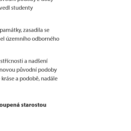
 vedl studenty
amátky, zasadila se
ditel územního odborného
střícnosti a nadšení
obnovou původní podoby
 kráse a podobě, nadále
stoupená starostou