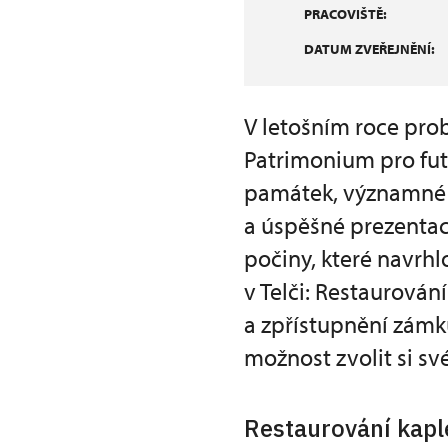
PRACOVIŠTĚ:
DATUM ZVEŘEJNĚNÍ:
V letošním roce pro
Patrimonium pro futu
památek, významné ob
a úspěšné prezentac
počiny, které navr
v Telči: Restaurován
a zpřístupnění zámku
možnost zvolit si sv
Restaurování kapl