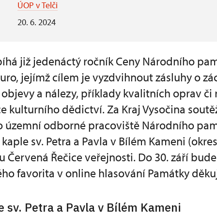
ÚOP v Telči
20. 6. 2024
bíhá již jedenáctý ročník Ceny Národního p
ro, jejímž cílem je vyzdvihnout zásluhy o zá
jevy a nálezy, příklady kvalitních oprav či 
e kulturního dědictví. Za Kraj Vysočina sou
hlo územní odborné pracoviště Národního pa
í kaple sv. Petra a Pavla v Bílém Kameni (okre
 Červená Řečice veřejnosti. Do 30. září bude
ého favorita v online hlasování Památky děkuj
e sv. Petra a Pavla v Bílém Kameni