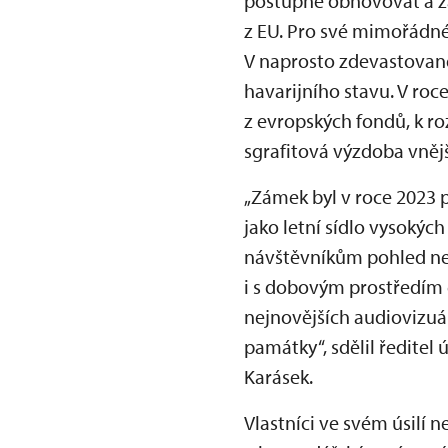
postupně obnovovat a žá
z EU. Pro své mimořádné
V naprosto zdevastovan
havarijního stavu. V roce
z evropských fondů, k ro
sgrafitová výzdoba vněj
„Zámek byl v roce 2023 p
jako letní sídlo vysokýc
návštěvníkům pohled ne
i s dobovým prostředím 
nejnovějších audiovizuá
památky“, sdělil ředite
Karásek.
Vlastníci ve svém úsilí 