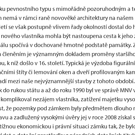
mku pevnostního typu s mimořádně pozoruhodným a 
emá v rámci raně novověké architektury na našem 
letí se však postupně vlivem řady okolností dostal do 
 nového vlastníka mohla být nastoupena cesta k jeho 
lu spočívá v dochované hmotné podstatě památky. 
 členěním je významným dokladem proměny staršího 
 k níž došlo v 16. století. Typická je výzdoba figurál
čními štíty či lemování oken a dveří profilovaným 
řadí mezi naše nejvýznamnější stavby z tohoto období.
k do rukou státu a až do roku 1990 byl ve správě MNV
 komplikoval nezájem vlastníka, zatížení majetku vyso
ost, že pozemky pod zámkem byly předmětem dlouho n
tavu a zadlužený vysokými úvěry jej v roce 2008 získal 
tížnou ekonomickou i právní situaci zámku tak, že byl