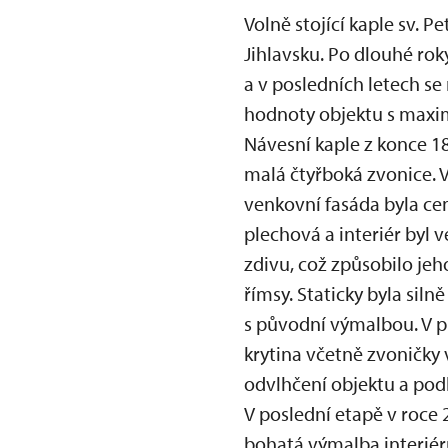
Volně stojící kaple sv. 
Jihlavsku. Po dlouhé ro
a v posledních letech s
hodnoty objektu s maxi
Návesní kaple z konce 18
malá čtyřboká zvonice. 
venkovní fasáda byla ce
plechová a interiér byl 
zdivu, což způsobilo jeh
římsy. Staticky byla siln
s původní výmalbou. V p
krytina včetně zvoničky 
odvlhčení objektu a pod
V poslední etapě v roce
bohatá výmalba interiér