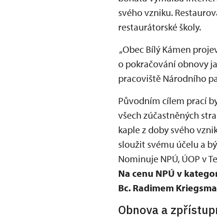
svého vzniku. Restaurová
restaurátorské školy.
„Obec Bílý Kámen proje
o pokračování obnovy ja
pracoviště Národního pa
Původním cílem prací byl
všech zúčastněných str
kaple z doby svého vzni
sloužit svému účelu a 
Nominuje NPÚ, ÚOP v Tel
Na cenu NPÚ v kategor
Bc. Radimem Kriegsm
Obnova a zpřístup