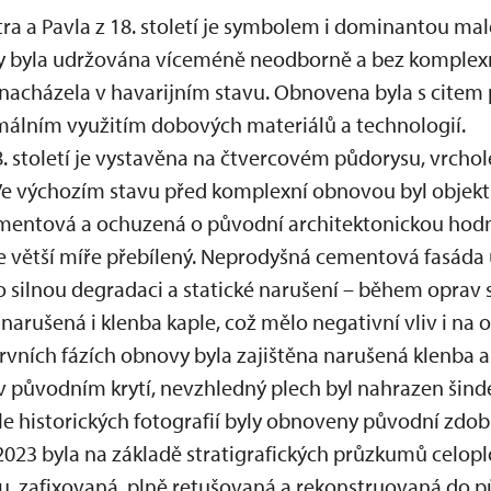
Petra a Pavla z 18. století je symbolem i dominantou m
ky byla udržována víceméně neodborně a bez komplex
e nacházela v havarijním stavu. Obnovena byla s citem
málním využitím dobových materiálů a technologií.
. století je vystavěna na čtvercovém půdorysu, vrcho
Ve výchozím stavu před komplexní obnovou byl objekt 
mentová a ochuzená o původní architektonickou hodnot
ve větší míře přebílený. Neprodyšná cementová fasáda
o silnou degradaci a statické narušení – během oprav se
ě narušená i klenba kaple, což mělo negativní vliv i na
rvních fázích obnovy byla zajištěna narušená klenba 
v původním krytí, nevzhledný plech byl nahrazen šinde
le historických fotografií byly obnoveny původní zdob
 2023 byla na základě stratigrafických průzkumů celo
u, zafixovaná, plně retušovaná a rekonstruovaná do 