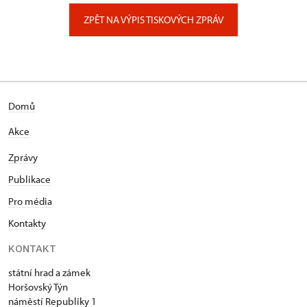
Zámecký park 1/, Slatiňany
ZPĚT NA VÝPIS TISKOVÝCH ZPRÁV
Domů
Akce
Zprávy
Publikace
Pro média
Kontakty
KONTAKT
státní hrad a zámek
Horšovský Týn
náměstí Republiky 1