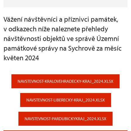
Vážení návštěvníci a příznivci památek,
v odkazech níže naleznete přehledy
návštěvnosti objektů ve správě Územní
památkové správy na Sychrově za měsíc
květen 2024
NAVSTEVNOST-KRALOVEHRADECKY-KRAJ_2024.XLSX
NAVSTEVNOST-LIBERECKY-KRAJ_2024.XLSX
NAVSTEVNOST-PARDUBICKYKRAJ_2024.XLSX