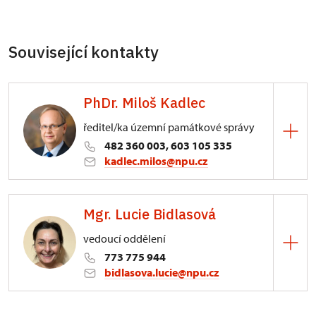
Související kontakty
PhDr. Miloš Kadlec
ředitel/ka územní památkové správy
482 360 003, 603 105 335
kadlec.milos@npu.cz
ÚPS na Sychrově
Mgr. Lucie Bidlasová
3/, Sychrov 3
vedoucí oddělení
773 775 944
bidlasova.lucie@npu.cz
ÚPS na Sychrově