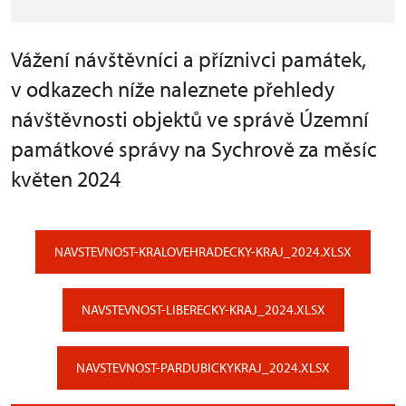
Vážení návštěvníci a příznivci památek,
v odkazech níže naleznete přehledy
návštěvnosti objektů ve správě Územní
památkové správy na Sychrově za měsíc
květen 2024
NAVSTEVNOST-KRALOVEHRADECKY-KRAJ_2024.XLSX
NAVSTEVNOST-LIBERECKY-KRAJ_2024.XLSX
NAVSTEVNOST-PARDUBICKYKRAJ_2024.XLSX