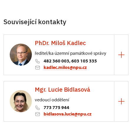
Související kontakty
PhDr. Miloš Kadlec
ředitel/ka územní památkové správy
482 360 003, 603 105 335
kadlec.milos@npu.cz
ÚPS na Sychrově
Mgr. Lucie Bidlasová
3/, Sychrov 3
vedoucí oddělení
773 775 944
bidlasova.lucie@npu.cz
ÚPS na Sychrově