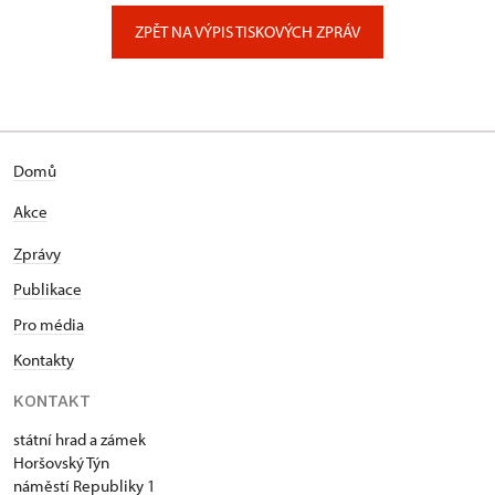
Zámecký park 1/, Slatiňany
ZPĚT NA VÝPIS TISKOVÝCH ZPRÁV
Domů
Akce
Zprávy
Publikace
Pro média
Kontakty
KONTAKT
státní hrad a zámek
Horšovský Týn
náměstí Republiky 1