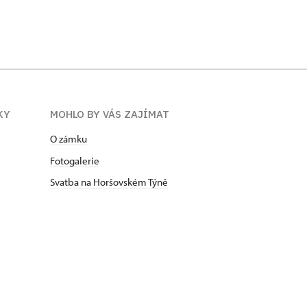
KY
MOHLO BY VÁS ZAJÍMAT
O zámku
Fotogalerie
Svatba na Horšovském Týně