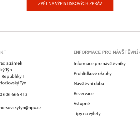
ZPĚT NA VÝPIS TISKOVÝCH ZPRÁV
AKT
INFORMACE PRO NÁVŠTĚVNÍ
hrad a zámek
Informace pro návštěvníky
ký Týn
Prohlídkové okruhy
 Republiky 1
Horšovský Týn
Návštěvní doba
Rezervace
20 606 666 413
Vstupné
horsovskytyn@npu.cz
Tipy na výlety