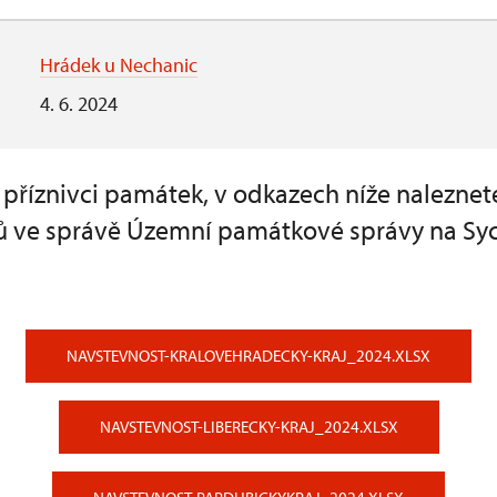
Hrádek u Nechanic
4. 6. 2024
 příznivci památek, v odkazech níže nalezne
ů ve správě Územní památkové správy na Sy
NAVSTEVNOST-KRALOVEHRADECKY-KRAJ_2024.XLSX
NAVSTEVNOST-LIBERECKY-KRAJ_2024.XLSX