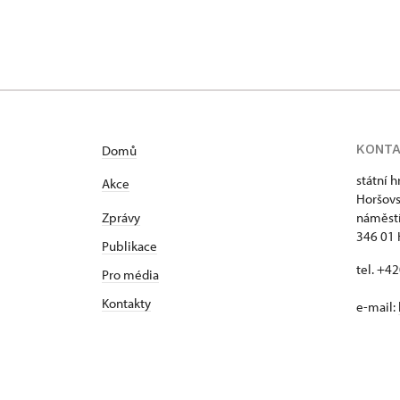
KONT
Domů
státní 
Akce
Horšovs
Zprávy
náměstí
346 01 
Publikace
tel. +4
Pro média
Kontakty
e-mail: