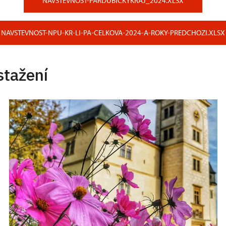
NAVSTEVNOST-PARDUBICKYKRAJ_2024.XLSX
NAVSTEVNOST-NPU-KR-LI-PA-CELKOVA-2024-A-ROKY-PREDCHOZI.XLSX
stažení