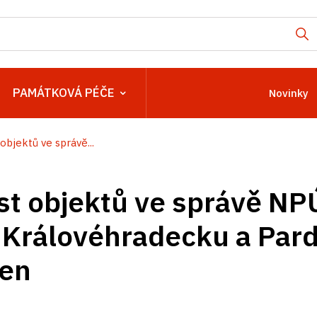
PAMÁTKOVÁ PÉČE
Novinky
objektů ve správě...
t objektů ve správě NP
 Královéhradecku a Par
ten