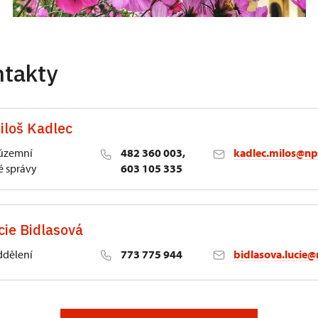
ntakty
iloš Kadlec
 územní
482 360 003,
kadlec.milos@np
 správy
603 105 335
cie Bidlasová
ddělení
773 775 944
bidlasova.lucie@
 Slatiňany