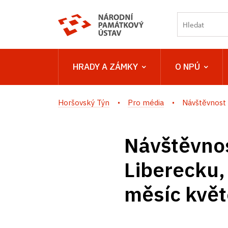
HRADY A ZÁMKY
O NPÚ
Horšovský Týn
Pro média
Návštěvnost 
Návštěvnos
Liberecku,
měsíc kvě