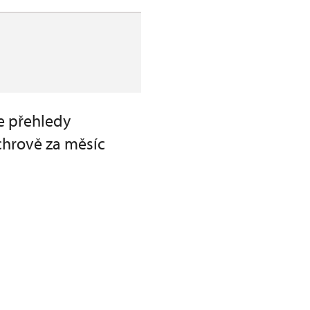
te přehledy
chrově za měsíc