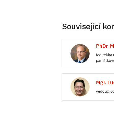
Související ko
PhDr. M
ředitel/ka
památkové
ÚPS na Sychrově
3/, Sychrov 3
Mgr. Lu
vedoucí o
ÚPS na Sychrově
Zámecký park 1/,