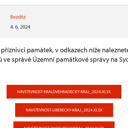
Bezděz
4. 6. 2024
 příznivci památek, v odkazech níže nalezne
ů ve správě Územní památkové správy na Sy
NAVSTEVNOST-KRALOVEHRADECKY-KRAJ_2024.XLSX
NAVSTEVNOST-LIBERECKY-KRAJ_2024.XLSX