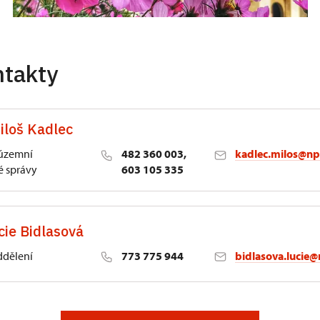
ntakty
iloš Kadlec
 územní
482 360 003,
kadlec.milos@np
 správy
603 105 335
cie Bidlasová
ddělení
773 775 944
bidlasova.lucie@
 Slatiňany