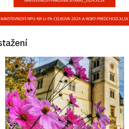
NAVSTEVNOST-PARDUBICKYKRAJ_2024.XLSX
NAVSTEVNOST-NPU-KR-LI-PA-CELKOVA-2024-A-ROKY-PREDCHOZI.XLSX
stažení