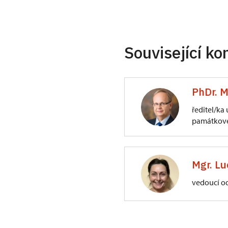
Související ko
PhDr. M
ředitel/ka
památkové
ÚPS na Sychrově
3/, Sychrov 3
Mgr. Lu
vedoucí o
ÚPS na Sychrově
Zámecký park 1/,