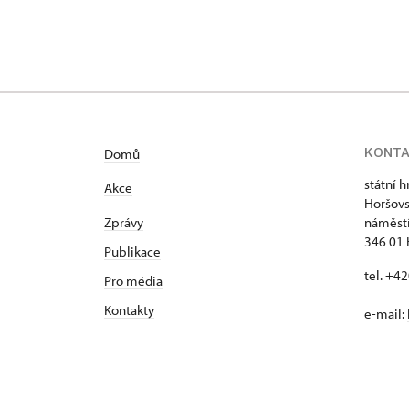
KONT
Domů
státní 
Akce
Horšovs
Zprávy
náměstí
346 01 
Publikace
tel. +4
Pro média
Kontakty
e-mail: