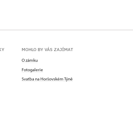
KY
MOHLO BY VÁS ZAJÍMAT
O zámku
Fotogalerie
Svatba na Horšovském Týně