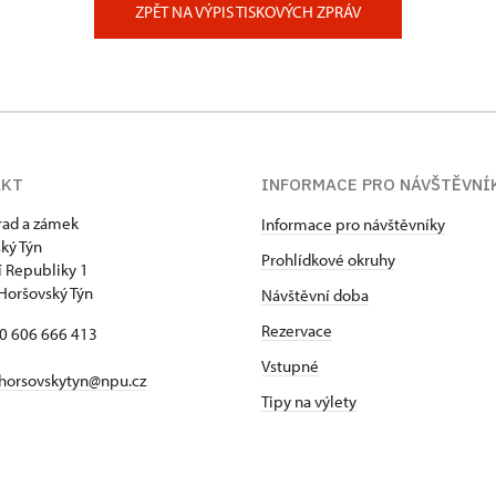
ZPĚT NA VÝPIS TISKOVÝCH ZPRÁV
AKT
INFORMACE PRO NÁVŠTĚVNÍ
hrad a zámek
Informace pro návštěvníky
ký Týn
Prohlídkové okruhy
 Republiky 1
Horšovský Týn
Návštěvní doba
Rezervace
20 606 666 413
Vstupné
horsovskytyn@npu.cz
Tipy na výlety