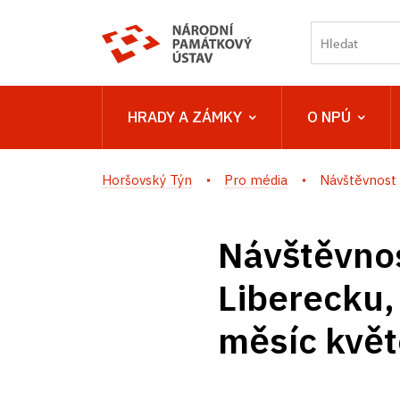
HRADY A ZÁMKY
O NPÚ
Horšovský Týn
Pro média
Návštěvnost 
Návštěvnos
Liberecku,
měsíc kvě