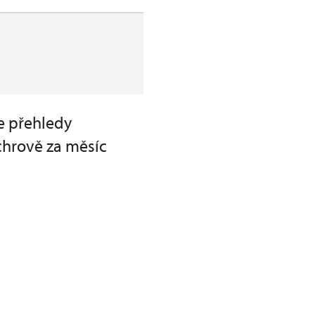
te přehledy
chrově za měsíc