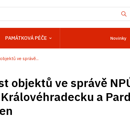
PAMÁTKOVÁ PÉČE
Novinky
objektů ve správě...
t objektů ve správě NP
 Královéhradecku a Par
ten