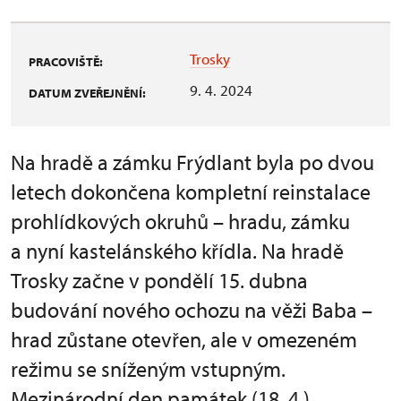
Trosky
PRACOVIŠTĚ:
9. 4. 2024
DATUM ZVEŘEJNĚNÍ:
Na hradě a zámku Frýdlant byla po dvou
letech dokončena kompletní reinstalace
prohlídkových okruhů – hradu, zámku
a nyní kastelánského křídla. Na hradě
Trosky začne v pondělí 15. dubna
budování nového ochozu na věži Baba –
hrad zůstane otevřen, ale v omezeném
režimu se sníženým vstupným.
Mezinárodní den památek (18. 4.)