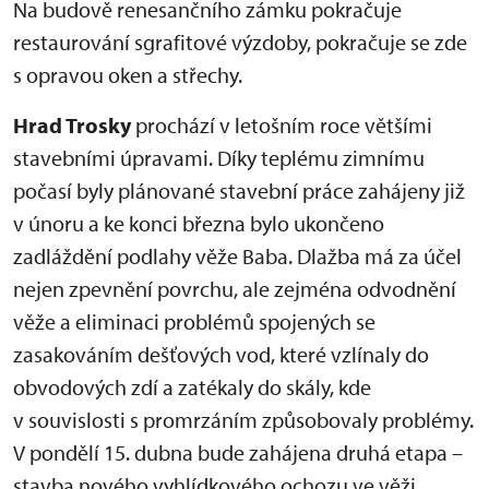
Na budově renesančního zámku pokračuje
restaurování sgrafitové výzdoby, pokračuje se zde
s opravou oken a střechy.
Hrad Trosky
prochází v letošním roce většími
stavebními úpravami. Díky teplému zimnímu
počasí byly plánované stavební práce zahájeny již
v únoru a ke konci března bylo ukončeno
zadláždění podlahy věže Baba. Dlažba má za účel
nejen zpevnění povrchu, ale zejména odvodnění
věže a eliminaci problémů spojených se
zasakováním dešťových vod, které vzlínaly do
obvodových zdí a zatékaly do skály, kde
v souvislosti s promrzáním způsobovaly problémy.
V pondělí 15. dubna bude zahájena druhá etapa –
stavba nového vyhlídkového ochozu ve věži.