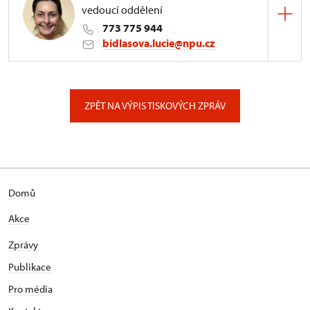
vedoucí oddělení
773 775 944
bidlasova.lucie@npu.cz
ÚPS na Sychrově
Zámecký park 1/, Slatiňany
ZPĚT NA VÝPIS TISKOVÝCH ZPRÁV
Domů
Akce
Zprávy
Publikace
Pro média