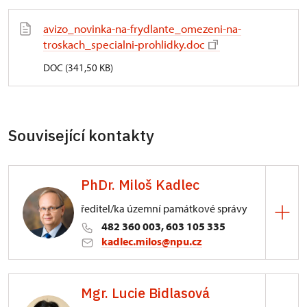
avizo_novinka-na-frydlante_omezeni-na-
troskach_specialni-prohlidky.doc
DOC (341,50 KB)
Související kontakty
PhDr. Miloš Kadlec
ředitel/ka územní památkové správy
482 360 003, 603 105 335
kadlec.milos@npu.cz
ÚPS na Sychrově
Mgr. Lucie Bidlasová
3/, Sychrov 3