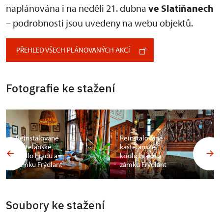
naplánována i na neděli 21. dubna
ve Slatiňanech
– podrobnosti jsou uvedeny na webu objektů.
PŘEHLED VŠECH PLÁNOVANÝCH AKCÍ
Fotografie ke stažení
Reinstalované
Reinstalované
kastelánské
kastelánské
křídlo hradu a
křídlo hradu a
zámku Frýdlant
zámku Frýdlant
Soubory ke stažení