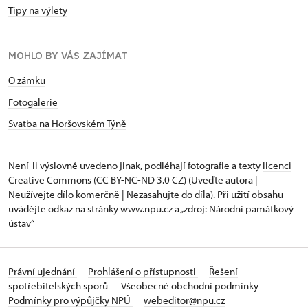
Tipy na výlety
MOHLO BY VÁS ZAJÍMAT
O zámku
Fotogalerie
Svatba na Horšovském Týně
Není-li výslovně uvedeno jinak, podléhají fotografie a texty
licenci
Creative Commons
(CC BY-NC-ND 3.0 CZ) (Uveďte autora |
Neužívejte dílo komerčně | Nezasahujte do díla). Při užití obsahu
uvádějte odkaz na stránky www.npu.cz a „zdroj: Národní památkový
ústav“
Právní ujednání
Prohlášení o přístupnosti
Řešení
spotřebitelských sporů
Všeobecné obchodní podmínky
Podmínky pro výpůjčky NPÚ
webeditor@npu.cz