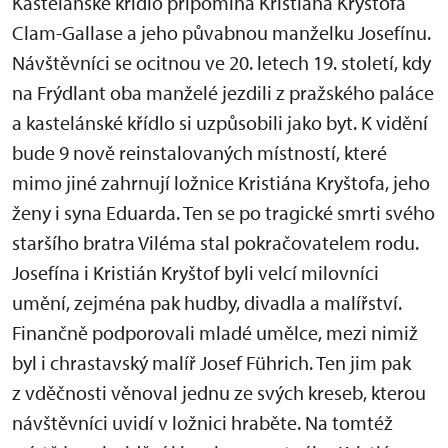
Kastelánské křídlo připomíná Kristiána Kryštofa
Clam-Gallase a jeho půvabnou manželku Josefínu.
Návštěvníci se ocitnou ve 20. letech 19. století, kdy
na Frýdlant oba manželé jezdili z pražského paláce
a kastelánské křídlo si uzpůsobili jako byt. K vidění
bude 9 nově reinstalovaných místností, které
mimo jiné zahrnují ložnice Kristiána Kryštofa, jeho
ženy i syna Eduarda. Ten se po tragické smrti svého
staršího bratra Viléma stal pokračovatelem rodu.
Josefína i Kristián Kryštof byli velcí milovníci
umění, zejména pak hudby, divadla a malířství.
Finančně podporovali mladé umělce, mezi nimiž
byl i chrastavský malíř Josef Führich. Ten jim pak
z vděčnosti věnoval jednu ze svých kreseb, kterou
návštěvníci uvidí v ložnici hraběte. Na tomtéž