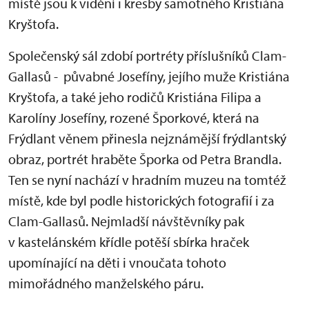
místě jsou k vidění i kresby samotného Kristiána
Kryštofa.
Společenský sál zdobí portréty příslušníků Clam-
Gallasů - půvabné Josefíny, jejího muže Kristiána
Kryštofa, a také jeho rodičů Kristiána Filipa a
Karolíny Josefíny, rozené Šporkové, která na
Frýdlant věnem přinesla nejznámější frýdlantský
obraz, portrét hraběte Šporka od Petra Brandla.
Ten se nyní nachází v hradním muzeu na tomtéž
místě, kde byl podle historických fotografií i za
Clam-Gallasů. Nejmladší návštěvníky pak
v kastelánském křídle potěší sbírka hraček
upomínající na děti i vnoučata tohoto
mimořádného manželského páru.