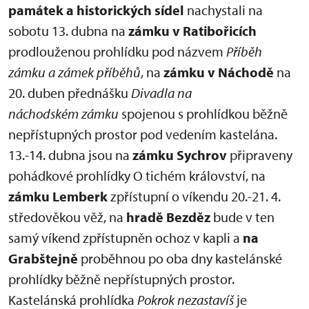
památek a historických sídel
nachystali na
sobotu 13. dubna na
zámku v Ratibořicích
prodlouženou prohlídku pod názvem
Příběh
zámku a zámek příběhů
, na
zámku v Náchodě
na
20. duben přednášku
Divadla na
náchodském zámku
spojenou s prohlídkou běžně
nepřístupných prostor pod vedením kastelána.
13.-14. dubna jsou na
zámku Sychrov
připraveny
pohádkové prohlídky O tichém království, na
zámku Lemberk
zpřístupní o víkendu 20.-21. 4.
středověkou věž, na
hradě Bezděz
bude v ten
samý víkend zpřístupněn ochoz v kapli a
na
Grabštejně
proběhnou po oba dny kastelánské
prohlídky běžně nepřístupných prostor.
Kastelánská prohlídka
Pokrok nezastavíš
je