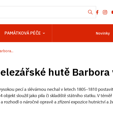
PAMÁTKOVÁ PÉČE
Novinky
rbora...
elezářské hutě Barbora 
vysokou pecí a slévárnou nechal v letech 1805–1810 postavit
bjekt sloužil jako pila či skladiště státního statku. V téměř
a rozhodl o náročné opravě a zřízení expozice hutnictví a ž