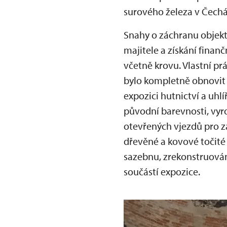
surového železa v Čechá
Snahy o záchranu objekt
majitele a získání finan
včetně krovu. Vlastní pr
bylo kompletně obnovit b
expozici hutnictví a uhl
původní barevnosti, vyr
otevřených vjezdů pro z
dřevěné a kovové točité
sazebnu, zrekonstruována
součástí expozice.