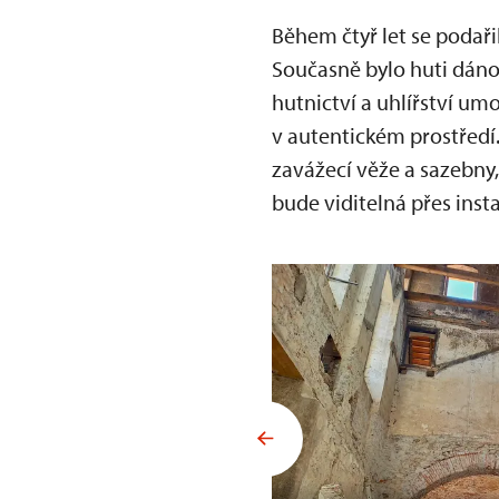
Během čtyř let se podaři
Současně bylo huti dáno
hutnictví a uhlířství u
v autentickém prostředí.
zavážecí věže a sazebny
bude viditelná přes inst