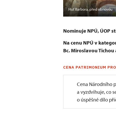
Huť Barbora, před obnovou
Nominuje NPÚ, ÚOP stř
Na cenu NPÚ v kategor
Bc.
Miroslavou Tichou 
CENA PATRIMONIUM PRO
Cena Národního p
a vyzdvihuje, co s
o úspěšné dílo přič