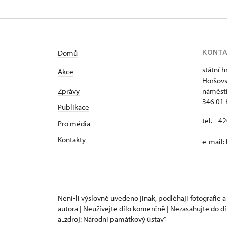
KONT
Domů
státní 
Akce
Horšovs
Zprávy
náměstí
346 01 
Publikace
tel. +4
Pro média
Kontakty
e-mail:
Není-li výslovně uvedeno jinak, podléhají fotografie a
autora | Neužívejte dílo komerčně | Nezasahujte do dí
a „zdroj: Národní památkový ústav“