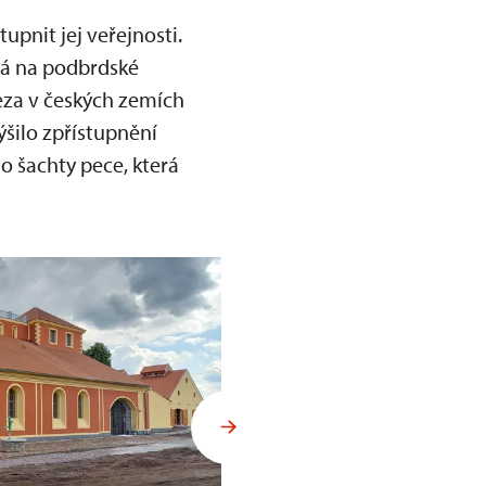
upnit jej veřejnosti.
ná na podbrdské
eza v českých zemích
ýšilo zpřístupnění
o šachty pece, která