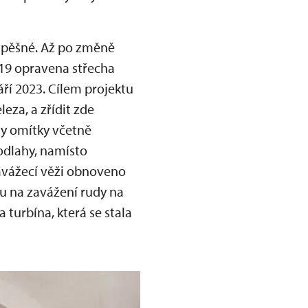
úspěšné. Až po změně
019 opravena střecha
áří 2023. Cílem projektu
eza, a zřídit zde
ny omítky včetně
odlahy, namísto
avážecí věži obnoveno
u na zavážení rudy na
turbína, která se stala