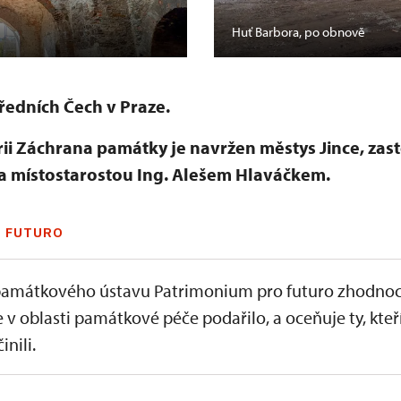
Huť Barbora, po obnově
edních Čech v Praze.
ii Záchrana památky je navržen městys Jince, zas
a místostarostou Ing. Alešem Hlaváčkem.
 FUTURO
amátkového ústavu Patrimonium pro futuro zhodnoc
e v oblasti památkové péče podařilo, a oceňuje ty, kteř
inili.