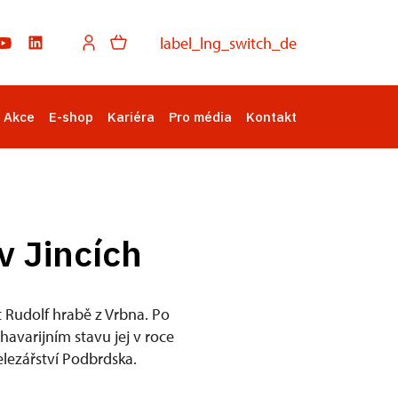
label_lng_switch_de
Akce
E-shop
Kariéra
Pro média
Kontakt
v Jincích
 Rudolf hrabě z Vrbna. Po
 havarijním stavu jej v roce
elezářství Podbrdska.