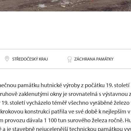
STŘEDOČESKÝ KRAJ
ZÁCHRANA PAMÁTKY
nečnou památku hutnické výroby z počátku 19. stolet
ruhově zaklenutými okny je srovnatelná s výstavnou
y 19. století vycházelo téměř všechno vyráběné železo
krokovou konstrukci patřila ve své době k nejlepším 
m provozu dávala 1 100 tun surového železa ročně. H
 a je stavebně nejucelenější technickou památkou v