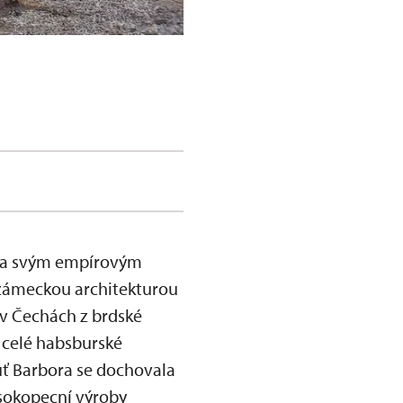
í a svým empírovým
 zámeckou architekturou
 v Čechách z brdské
v celé habsburské
uť Barbora se dochovala
ysokopecní výroby