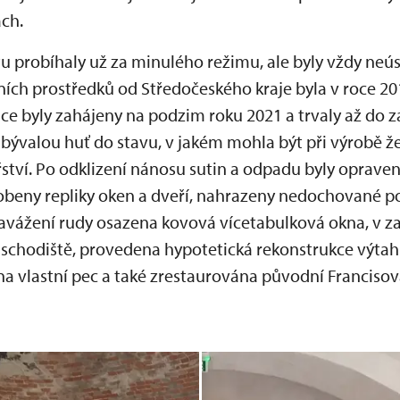
ch.
u probíhaly už za minulého režimu, ale byly vždy ne
čních prostředků od Středočeského kraje byla v roce 2
áce byly zahájeny na podzim roku 2021 a trvaly až do z
ývalou huť do stavu, v jakém mohla být při výrobě žel
ířství. Po odklizení nánosu sutin a odpadu byly oprave
obeny repliky oken a dveří, nahrazeny nedochované p
avážení rudy osazena kovová vícetabulková okna, v z
 schodiště, provedena hypotetická rekonstrukce výtah
 vlastní pec a také zrestaurována původní Francisova 