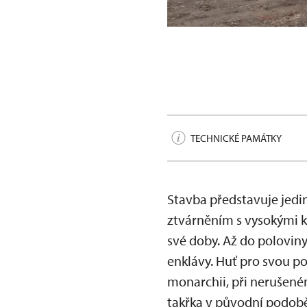
Huť Barbora, po obnově
TECHNICKÉ PAMÁTKY
Stavba představuje jedi
ztvárněním s vysokými k
své doby. Až do polovin
enklávy. Huť pro svou po
monarchii, při nerušené
takřka v původní podobě