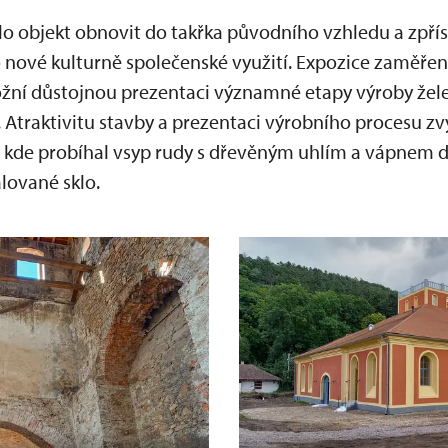
lo objekt obnovit do takřka původního vzhledu a zpříst
 nové kulturně společenské využití. Expozice zaměře
možní důstojnou prezentaci významné etapy výroby žel
 Atraktivitu stavby a prezentaci výrobního procesu zv
, kde probíhal vsyp rudy s dřevěným uhlím a vápnem d
alované sklo.