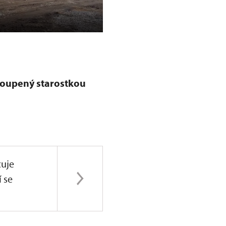
Huť Barbora
toupený starostkou
uje
í se