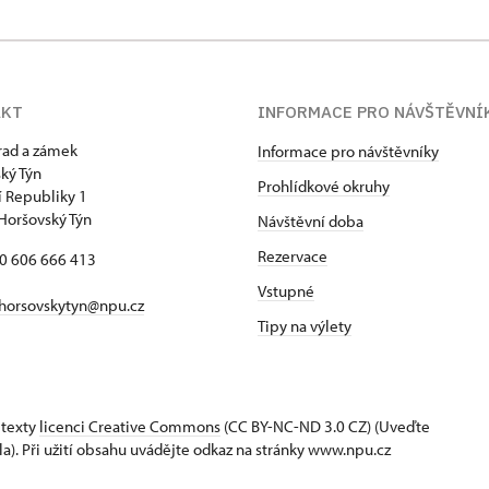
AKT
INFORMACE PRO NÁVŠTĚVNÍ
hrad a zámek
Informace pro návštěvníky
ký Týn
Prohlídkové okruhy
 Republiky 1
Horšovský Týn
Návštěvní doba
Rezervace
20 606 666 413
Vstupné
horsovskytyn@npu.cz
Tipy na výlety
 texty
licenci Creative Commons
(CC BY-NC-ND 3.0 CZ) (Uveďte
la). Při užití obsahu uvádějte odkaz na stránky www.npu.cz