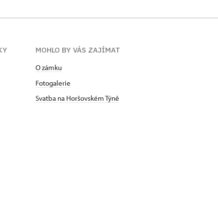
KY
MOHLO BY VÁS ZAJÍMAT
O zámku
Fotogalerie
Svatba na Horšovském Týně