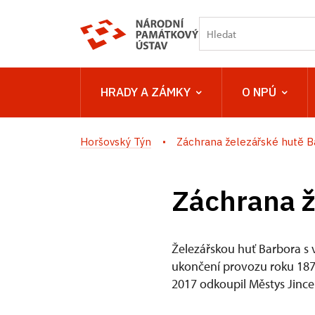
HRADY A ZÁMKY
O NPÚ
Horšovský Týn
Záchrana železářské hutě Ba
Záchrana ž
Železářskou huť Barbora s 
ukončení provozu roku 1874 o
2017 odkoupil Městys Jince 