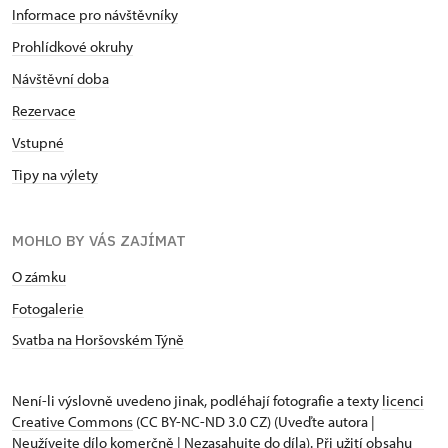
Informace pro návštěvníky
Prohlídkové okruhy
Návštěvní doba
Rezervace
Vstupné
Tipy na výlety
MOHLO BY VÁS ZAJÍMAT
O zámku
Fotogalerie
Svatba na Horšovském Týně
Není-li výslovně uvedeno jinak, podléhají fotografie a texty
licenci
Creative Commons
(CC BY-NC-ND 3.0 CZ) (Uveďte autora |
Neužívejte dílo komerčně | Nezasahujte do díla). Při užití obsahu