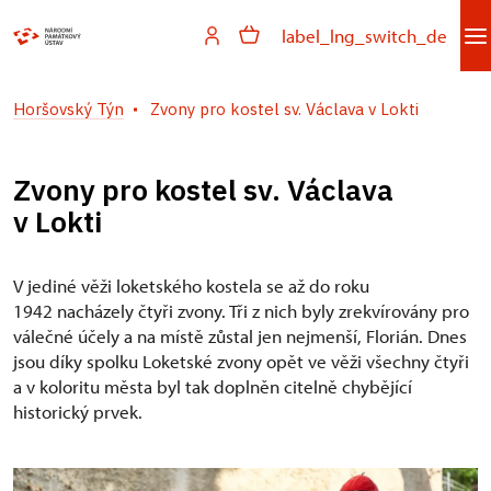
label_lng_switch_de
Horšovský Týn
Zvony pro kostel sv. Václava v Lokti
Zvony pro kostel sv. Václava
v Lokti
V jediné věži loketského kostela se až do roku
1942 nacházely čtyři zvony. Tři z nich byly zrekvírovány pro
válečné účely a na místě zůstal jen nejmenší, Florián. Dnes
jsou díky spolku Loketské zvony opět ve věži všechny čtyři
a v koloritu města byl tak doplněn citelně chybějící
historický prvek.