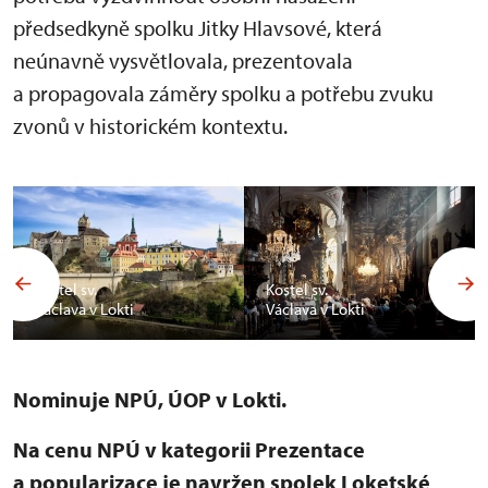
předsedkyně spolku Jitky Hlavsové, která
neúnavně vysvětlovala, prezentovala
a propagovala záměry spolku a potřebu zvuku
zvonů v historickém kontextu.
Kostel sv.
Kostel sv.
Václava v Lokti
Václava v Lokti
Nominuje NPÚ, ÚOP v Lokti.
Na cenu NPÚ v kategorii Prezentace
a popularizace je navržen spolek Loketské