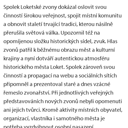
Spolek Loketské zvony dokázal oslovit svou
činností širokou veřejnost, spojit místní komunitu
a obnovit staletí trvající tradici, kterou násilně
přerušila světová válka. Upozornil též na
opomíjenou složku historických sídel, zvuk. Hlas
zvonů patřil k běžnému obrazu měst a kulturní
krajiny a nyní dotváří autentickou atmosféru
historického města Loket. Spolek zároveň svou
činností a propagací na webu a sociálních sítích
připomněl a prezentoval staré a dnes vzácné
řemeslo zvonařství. Při jednotlivých veřejných
představováních nových zvonů nebyli opomenuti
ani jejich tvůrci. Kromě aktivity místních obyvatel,
organizací, vlastníka i samotného města je
potřeba vyzdvihnout osobní nasazení