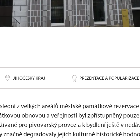
 Port 1560
JIHOČESKÝ KRAJ
PREZENTACE A POPULARIZACE
slední z velkých areálů městské památkové rezervace
átkovou obnovou a veřejnosti byl zpřístupněný pouze
žívané pro pivovarský provoz a k bydlení ještě v ned
vy značně degradovaly jejich kulturně historické hodno