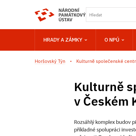
HRADY A ZÁMKY
O NPÚ
Horšovský Týn
Kulturně společenské centru
Kulturně s
v Českém 
Rozsáhlý komplex budov pi
příkladné spolupráci inves