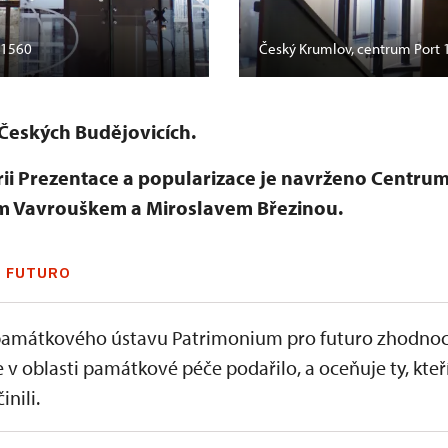
 1560
Český Krumlov, centrum Port 
Českých Budějovicích.
i Prezentace a popularizace je navrženo Centrum 
em Vavrouškem a Miroslavem Březinou.
 FUTURO
amátkového ústavu Patrimonium pro futuro zhodnoc
e v oblasti památkové péče podařilo, a oceňuje ty, kteř
inili.