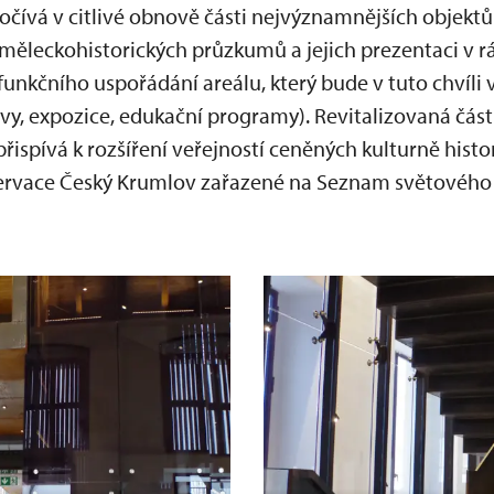
čívá v citlivé obnově části nejvýznamnějších objektů
uměleckohistorických průzkumů a jejich prezentaci v 
funkčního uspořádání areálu, který bude v tuto chvíli
vy, expozice, edukační programy). Revitalizovaná část
pívá k rozšíření veřejností ceněných kulturně histori
rvace Český Krumlov zařazené na Seznam světového k