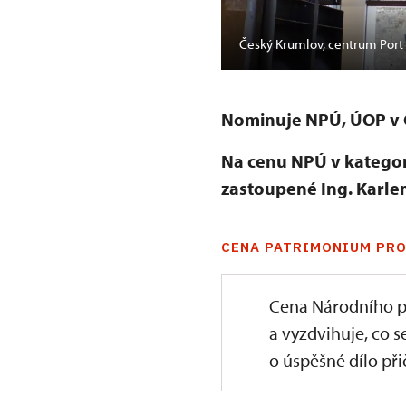
t 1560
Český Krumlov, centrum Port
Nominuje NPÚ, ÚOP v 
Na cenu NPÚ v kategori
zastoupené Ing. Karl
CENA PATRIMONIUM PRO
Cena Národního p
a vyzdvihuje, co s
o úspěšné dílo přič