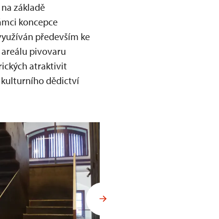
 na základě
rámci koncepce
 využíván především ke
 areálu pivovaru
ckých atraktivit
ulturního dědictví