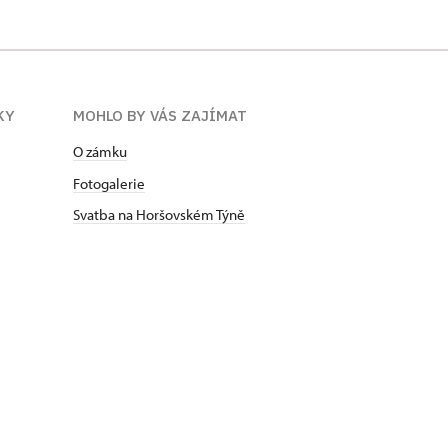
KY
MOHLO BY VÁS ZAJÍMAT
O zámku
Fotogalerie
Svatba na Horšovském Týně