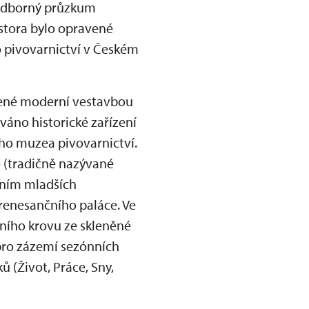
 odborný průzkum
stora bylo opravené
 o pivovarnictví v Českém
šené moderní vestavbou
váno historické zařízení
vého muzea pivovarnictví.
o (tradičně nazývané
ením mladších
-renesančního paláce. Ve
ího krovu ze skleněné
 pro zázemí sezónních
 (Život, Práce, Sny,