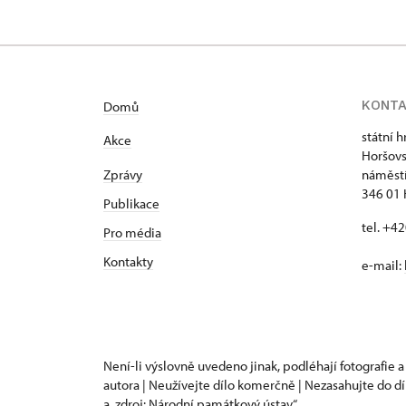
KONT
Domů
státní 
Akce
Horšovs
Zprávy
náměstí
346 01 
Publikace
tel. +4
Pro média
Kontakty
e-mail:
Není-li výslovně uvedeno jinak, podléhají fotografie a
autora | Neužívejte dílo komerčně | Nezasahujte do dí
a „zdroj: Národní památkový ústav“