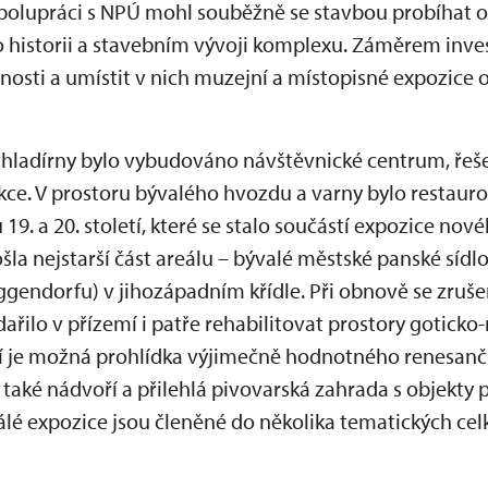
 spolupráci s NPÚ mohl souběžně se stavbou probíhat
 historii a stavebním vývoji komplexu. Záměrem inve
jnosti a umístit v nich muzejní a místopisné expozice
 chladírny bylo vybudováno návštěvnické centrum, ře
ce. V prostoru bývalého hvozdu a varny bylo restauro
 19. a 20. století, které se stalo součástí expozice no
šla nejstarší část areálu – bývalé městské panské sídl
ggendorfu) v jihozápadním křídle. Při obnově se zruš
dařilo v přízemí i patře rehabilitovat prostory goticko
 je možná prohlídka výjimečně hodnotného renesančn
lo také nádvoří a přilehlá pivovarská zahrada s objekty
lé expozice jsou členěné do několika tematických celků