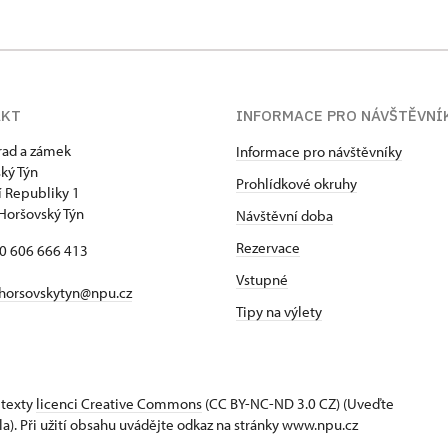
AKT
INFORMACE PRO NÁVŠTĚVNÍ
hrad a zámek
Informace pro návštěvníky
ký Týn
Prohlídkové okruhy
 Republiky 1
Horšovský Týn
Návštěvní doba
Rezervace
20 606 666 413
Vstupné
horsovskytyn@npu.cz
Tipy na výlety
 texty
licenci Creative Commons
(CC BY-NC-ND 3.0 CZ) (Uveďte
la). Při užití obsahu uvádějte odkaz na stránky www.npu.cz