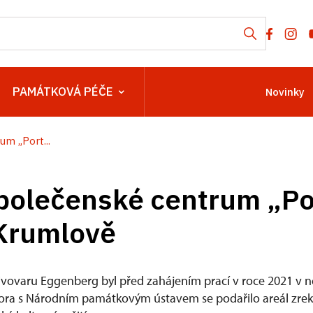
PAMÁTKOVÁ PÉČE
Novinky
m „Port...
polečenské centrum „Po
Krumlově
vovaru Eggenberg byl před zahájením prací v roce 2021 v 
tora s Národním památkovým ústavem se podařilo areál zrek