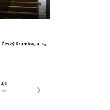
1560
Český Krumlov, centrum Port 
Český Krumlov, a. s.,
uje
í se