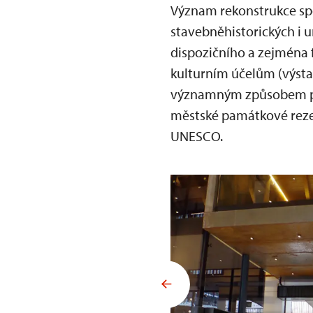
Význam rekonstrukce spo
stavebněhistorických i 
dispozičního a zejména 
kulturním účelům (výsta
významným způsobem přis
městské památkové reze
UNESCO.