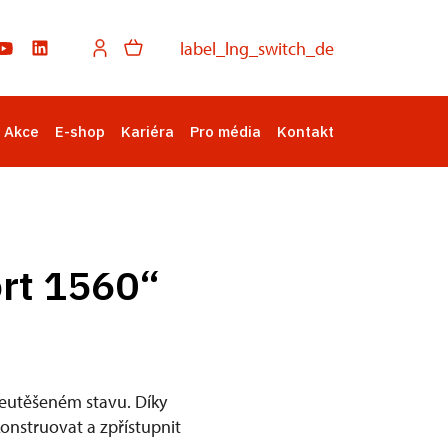
label_lng_switch_de
Akce
E-shop
Kariéra
Pro média
Kontakt
rt 1560“
neutěšeném stavu. Díky
onstruovat a zpřístupnit