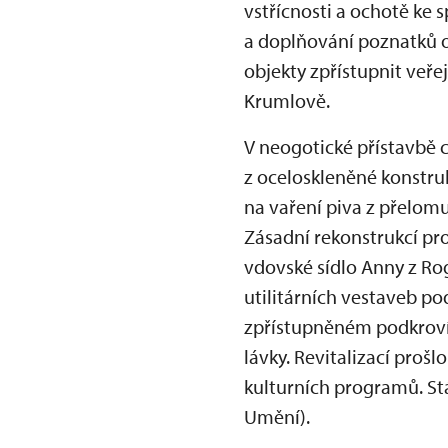
vstřícnosti a ochotě ke
a doplňování poznatků o
objekty zpřístupnit veře
Krumlově.
V neogotické přístavbě
z oceloskleněné konstruk
na vaření piva z přelomu
Zásadní rekonstrukcí pro
vdovské sídlo Anny z Ro
utilitárních vestaveb po
zpřístupněném podkroví
lávky. Revitalizací proš
kulturních programů. Stá
Umění).