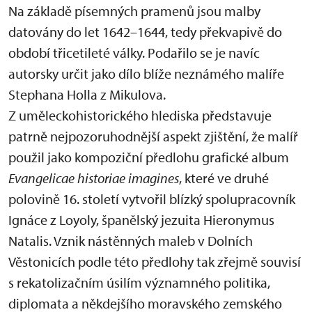
Na základě písemných pramenů jsou malby
datovány do let 1642–1644, tedy překvapivě do
období třicetileté války. Podařilo se je navíc
autorsky určit jako dílo blíže neznámého malíře
Stephana Holla z Mikulova.
Z uměleckohistorického hlediska představuje
patrně nejpozoruhodnější aspekt zjištění, že malíř
použil jako kompoziční předlohu grafické album
Evangelicae historiae imagines
, které ve druhé
polovině 16. století vytvořil blízký spolupracovník
Ignáce z Loyoly, španělský jezuita Hieronymus
Natalis. Vznik nástěnných maleb v Dolních
Věstonicích podle této předlohy tak zřejmě souvisí
s rekatolizačním úsilím významného politika,
diplomata a někdejšího moravského zemského