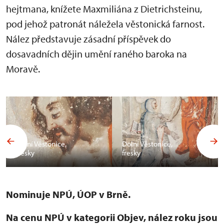
hejtmana, knížete Maxmiliána z Dietrichsteinu,
pod jehož patronát náležela věstonická farnost.
Nález představuje zásadní příspěvek do
dosavadních dějin umění raného baroka na
Moravě.
Dolní Věstonice,
Dolní Věstonice,
fresky
fresky
Nominuje NPÚ, ÚOP v Brně.
Na cenu NPÚ v kategorii Objev, nález roku jsou