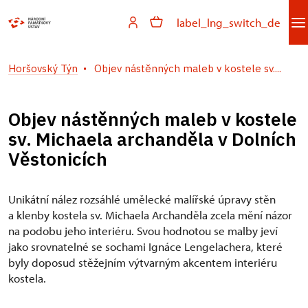
label_lng_switch_de
Horšovský Týn
Objev nástěnných maleb v kostele sv....
Objev nástěnných maleb v kostele
sv. Michaela archanděla v Dolních
Věstonicích
Unikátní nález rozsáhlé umělecké malířské úpravy stěn
a klenby kostela sv. Michaela Archanděla zcela mění názor
na podobu jeho interiéru. Svou hodnotou se malby jeví
jako srovnatelné se sochami Ignáce Lengelachera, které
byly doposud stěžejním výtvarným akcentem interiéru
kostela.