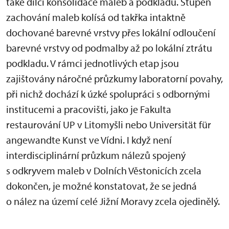
také dílčí konsolidace maleb a podkladu. Stupeň
zachování maleb kolísá od takřka intaktně
dochované barevné vrstvy přes lokální odloučení
barevné vrstvy od podmalby až po lokální ztrátu
podkladu. V rámci jednotlivých etap jsou
zajištovány náročné průzkumy laboratorní povahy,
při nichž dochází k úzké spolupráci s odbornými
institucemi a pracovišti, jako je Fakulta
restaurování UP v Litomyšli nebo Universität für
angewandte Kunst ve Vídni. I když není
interdisciplinární průzkum nálezů spojený
s odkryvem maleb v Dolních Věstonicích zcela
dokončen, je možné konstatovat, že se jedná
o nález na území celé Jižní Moravy zcela ojedinělý.