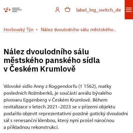
label_lng_switch_de
Horšovský Týn
Nález dvoulodního sálu městského...
Nález dvoulodního sálu
městského panského sídla
v Českém Krumlově
Vdovské sídlo Anny z Roggendorfu († 1562), matky
posledních Rožmberků, je součástí areálu bývalého
pivovaru Eggenberg v Českém Krumlově. Během
revitalizace v letech 2021–2023 se v přízemí objektu
podařilo objevit reprezentativní pozdně gotický dvoulodní
sál s renesanční klenbou, který nyní prošel náročnou
a příkladnou rekonstrukcí.