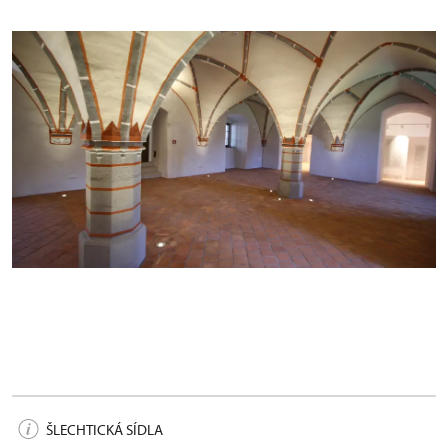
Panské sídlo po restaurování
ŠLECHTICKÁ SÍDLA