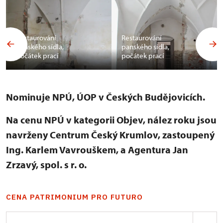
Restaurování
Restaurování
panského sídla,
panského sídla,
počátek prací
počátek prací
Nominuje NPÚ, ÚOP v Českých Budějovicích.
Na cenu NPÚ v kategorii Objev, nález roku jsou
navrženy Centrum Český Krumlov, zastoupený
Ing. Karlem Vavrouškem, a Agentura Jan
Zrzavý, spol. s r. o.
CENA PATRIMONIUM PRO FUTURO