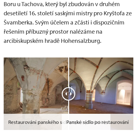
Boru u Tachova, který byl zbudován v druhém
desetiletí 16. století saskými mistry pro Kryštofa ze
Švamberka. Svým účelem a zčásti i dispozičním
řešením příbuzný prostor nalézáme na
arcibiskupském hradě Hohensalzburg.
Restaurování panského sídla, opravy defektů
Panské sídlo po restaurování