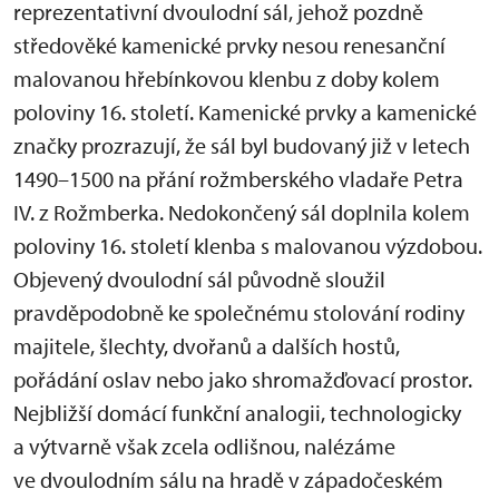
reprezentativní dvoulodní sál, jehož pozdně
středověké kamenické prvky nesou renesanční
malovanou hřebínkovou klenbu z doby kolem
poloviny 16. století. Kamenické prvky a kamenické
značky prozrazují, že sál byl budovaný již v letech
1490–1500 na přání rožmberského vladaře Petra
IV. z Rožmberka. Nedokončený sál doplnila kolem
poloviny 16. století klenba s malovanou výzdobou.
Objevený dvoulodní sál původně sloužil
pravděpodobně ke společnému stolování rodiny
majitele, šlechty, dvořanů a dalších hostů,
pořádání oslav nebo jako shromažďovací prostor.
Nejbližší domácí funkční analogii, technologicky
a výtvarně však zcela odlišnou, nalézáme
ve dvoulodním sálu na hradě v západočeském