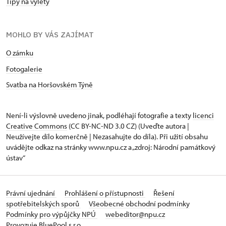
Tipy na výlety
MOHLO BY VÁS ZAJÍMAT
O zámku
Fotogalerie
Svatba na Horšovském Týně
Není-li výslovně uvedeno jinak, podléhají fotografie a texty
licenci
Creative Commons
(CC BY-NC-ND 3.0 CZ) (Uveďte autora |
Neužívejte dílo komerčně | Nezasahujte do díla). Při užití obsahu
uvádějte odkaz na stránky www.npu.cz a „zdroj: Národní památkový
ústav“
Právní ujednání
Prohlášení o přístupnosti
Řešení
spotřebitelských sporů
Všeobecné obchodní podmínky
Podmínky pro výpůjčky NPÚ
webeditor@npu.cz
Provozuje BluePool s.r.o.