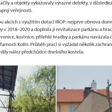
ačily a objekty vykazovaly výrazné defekty, v důsledku 
upný veřejnosti.
 akcích s využitím dotací IROP: nejprve obnova domu 
by v 2018–2020 a doplnila ji revitalizace parkánu a hr
vonice, kostnice, přilehlé hradby a parkánu navázala
farnosti Kolín. Průběh prací si vyžádal několik záchr
rdily nález předchůdce dnešního kostela.