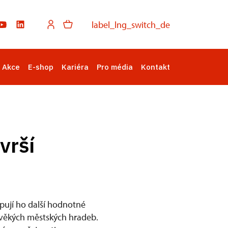
label_lng_switch_de
Akce
E-shop
Kariéra
Pro média
Kontakt
vrší
pují ho další hodnotné
ověkých městských hradeb.