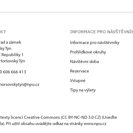
AKT
INFORMACE PRO NÁVŠTĚVNÍ
hrad a zámek
Informace pro návštěvníky
ký Týn
Prohlídkové okruhy
 Republiky 1
Horšovský Týn
Návštěvní doba
Rezervace
20 606 666 413
Vstupné
horsovskytyn@npu.cz
Tipy na výlety
 texty
licenci Creative Commons
(CC BY-NC-ND 3.0 CZ) (Uveďte
la). Při užití obsahu uvádějte odkaz na stránky www.npu.cz