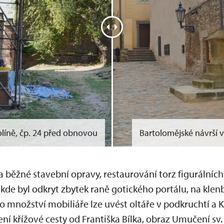
olíně, čp. 24 před obnovou
Bartolomějské návrší v
 běžné stavební opravy, restaurování torz figurálníc
kde byl odkryt zbytek raně gotického portálu, na klen
o množství mobiliáře lze uvést oltáře v podkruchtí a K
vení křížové cesty od Františka Bílka, obraz Umučení sv