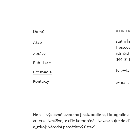
KONT
Domů
státní 
Akce
Horšovs
Zprávy
náměstí
346 01 
Publikace
tel. +4
Pro média
Kontakty
e-mail:
Není-li výslovně uvedeno jinak, podléhají fotografie a
autora | Neužívejte dílo komerčně | Nezasahujte do dí
a „zdroj: Národní památkový ústav“