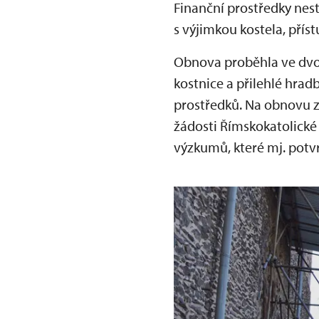
Finanční prostředky nest
s výjimkou kostela, příst
Obnova proběhla ve dvou
kostnice a přilehlé hrad
prostředků. Na obnovu z
žádosti Římskokatolické 
výzkumů, které mj. potv