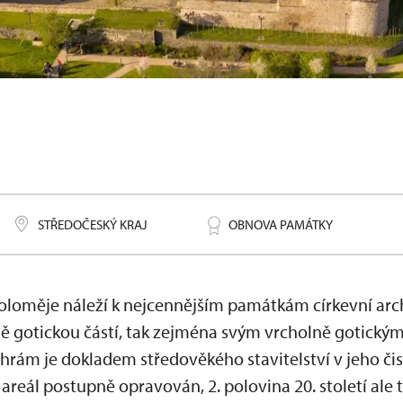
STŘEDOČESKÝ KRAJ
OBNOVA PAMÁTKY
oloměje náleží k nejcennějším památkám církevní arch
aně gotickou částí, tak zejména svým vrcholně gotick
 Chrám je dokladem středověkého stavitelství v jeho č
areál postupně opravován, 2. polovina 20. století ale t