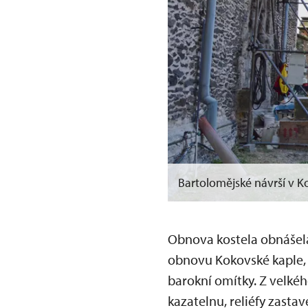
Bartolomějské návrší v K
Obnova kostela obnášela
obnovu Kokovské kaple, 
barokní omítky. Z velkéh
kazatelnu, reliéfy zasta