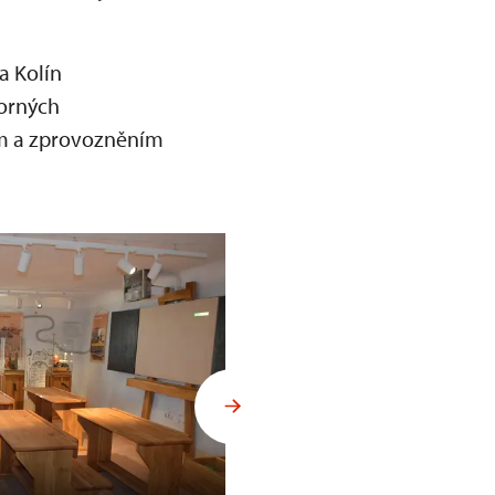
a Kolín
porných
ím a zprovozněním