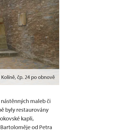
 Kolíně, čp. 24 po obnově
h nástěnných maleb či
bě byly restaurovány
okovské kapli,
. Bartoloměje od Petra