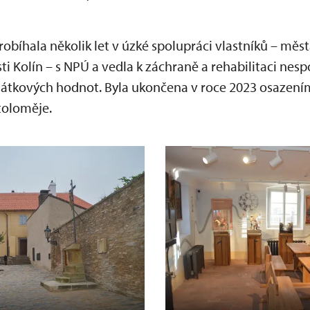
bíhala několik let v úzké spolupráci vlastníků – měst
ti Kolín – s NPÚ a vedla k záchraně a rehabilitaci nes
mátkových hodnot. Byla ukončena v roce 2023 osazen
toloměje.