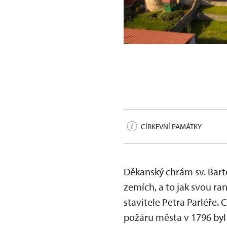
Návrší po obnově
CÍRKEVNÍ PAMÁTKY
Děkanský chrám sv. Bart
zemích, a to jak svou r
stavitele Petra Parléře.
požáru města v 1796 byl 