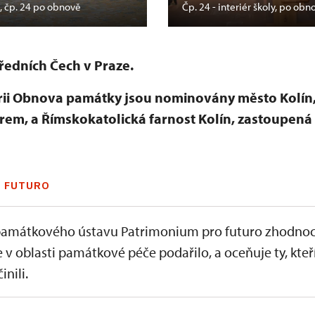
ě, čp. 24 po obnově
Čp. 24 - interiér školy, po obn
edních Čech v Praze.
rii Obnova památky jsou nominovány město Kolín,
em, a Římskokatolická farnost Kolín, zastoupen
 FUTURO
amátkového ústavu Patrimonium pro futuro zhodnoc
e v oblasti památkové péče podařilo, a oceňuje ty, kteř
inili.