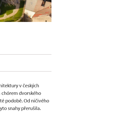
itektury v českých
ým chórem dvorského
isté podobě. Od ničivého
yto snahy přerušila.