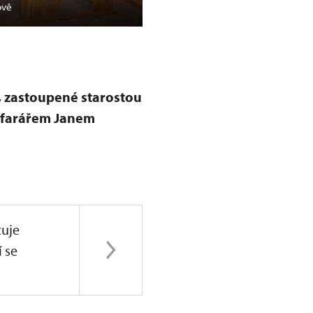
ově
Kostnice, před obnovou
 zastoupené starostou
á farářem Janem
uje
í se