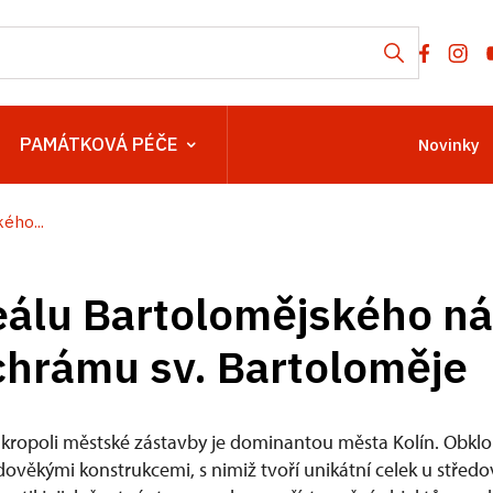
PAMÁTKOVÁ PÉČE
Novinky
ého...
álu Bartolomějského ná
 chrámu sv. Bartoloměje
kropoli městské zástavby je dominantou města Kolín. Obklo
ověkými konstrukcemi, s nimiž tvoří unikátní celek u střed