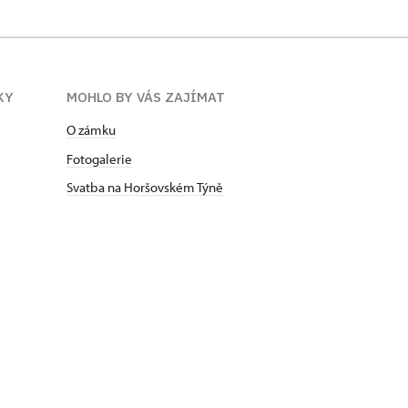
KY
MOHLO BY VÁS ZAJÍMAT
O zámku
Fotogalerie
Svatba na Horšovském Týně