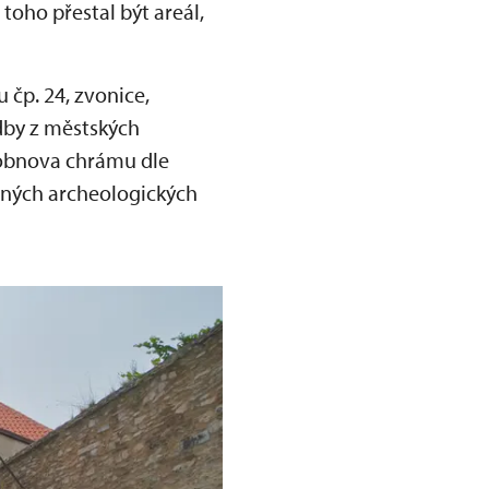
toho přestal být areál,
čp. 24, zvonice,
adby z městských
 obnova chrámu dle
anných archeologických