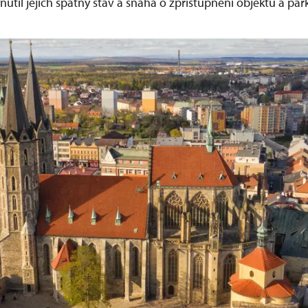
nutil jejich špatný stav a snaha o zpřístupnění objektů a par