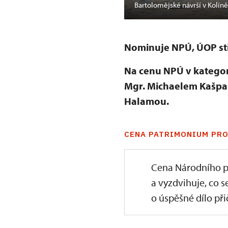
Bartolomějské návrší v Kolín
Nominuje NPÚ, ÚOP stř
Na cenu NPÚ v katego
Mgr. Michaelem Kašpar
Halamou.
CENA PATRIMONIUM PRO
Cena Národního p
a vyzdvihuje, co s
o úspěšné dílo přič