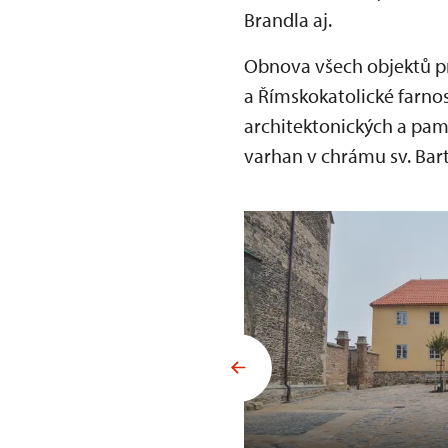
Brandla aj.
Obnova všech objektů pro
a Římskokatolické farnos
architektonických a pa
varhan v chrámu sv. Bar