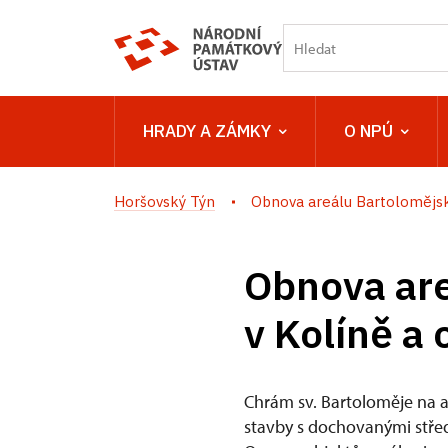
HRADY A ZÁMKY
O NPÚ
Horšovský Týn
Obnova areálu Bartolomějsk
Obnova are
v Kolíně a
Chrám sv. Bartoloměje na a
stavby s dochovanými střed