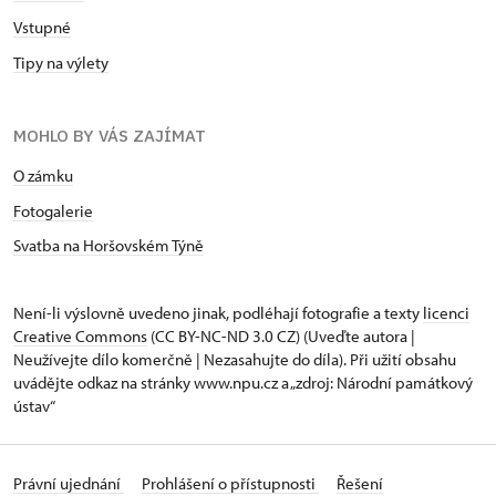
Vstupné
Tipy na výlety
MOHLO BY VÁS ZAJÍMAT
O zámku
Fotogalerie
Svatba na Horšovském Týně
Není-li výslovně uvedeno jinak, podléhají fotografie a texty
licenci
Creative Commons
(CC BY-NC-ND 3.0 CZ) (Uveďte autora |
Neužívejte dílo komerčně | Nezasahujte do díla). Při užití obsahu
uvádějte odkaz na stránky www.npu.cz a „zdroj: Národní památkový
ústav“
Právní ujednání
Prohlášení o přístupnosti
Řešení