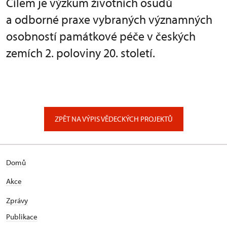
Cílem je výzkum životních osudů
a odborné praxe vybraných významných
osobností památkové péče v českých
zemích 2. poloviny 20. století.
ZPĚT NA VÝPIS VĚDECKÝCH PROJEKTŮ
Domů
Akce
Zprávy
Publikace