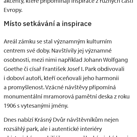
akcenty, které připomínají inspirace z různých částí
Evropy.
Místo setkávání a inspirace
Areál zámku se stal významným kulturním
centrem své doby. Navštívily jej významné
osobnosti, mezi nimi například Johann Wolfgang
Goethe či císař František Josef I. Park obdivovali
i doboví autoři, kteří oceňovali jeho harmonii
a promyšlenost. Vzácné návštěvy připomíná
monumentální mramorová pamětní deska z roku
1906 s vytesanými jmény.
Dnes nabízí Krásný Dvůr návštěvníkům nejen
rozsáhlý park, ale i autentické interiéry