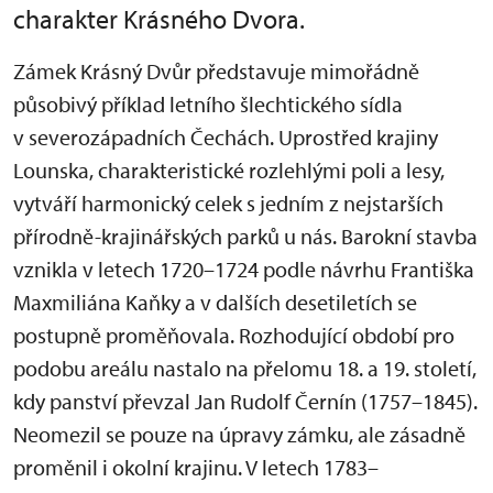
charakter Krásného Dvora.
Zámek Krásný Dvůr představuje mimořádně
působivý příklad letního šlechtického sídla
v severozápadních Čechách. Uprostřed krajiny
Lounska, charakteristické rozlehlými poli a lesy,
vytváří harmonický celek s jedním z nejstarších
přírodně-krajinářských parků u nás. Barokní stavba
vznikla v letech 1720–1724 podle návrhu Františka
Maxmiliána Kaňky a v dalších desetiletích se
postupně proměňovala. Rozhodující období pro
podobu areálu nastalo na přelomu 18. a 19. století,
kdy panství převzal Jan Rudolf Černín (1757–1845).
Neomezil se pouze na úpravy zámku, ale zásadně
proměnil i okolní krajinu. V letech 1783–