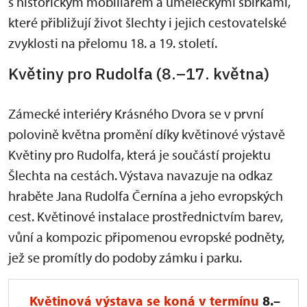
s historickým mobiliářem a uměleckými sbírkami,
které přibližují život šlechty i jejich cestovatelské
zvyklosti na přelomu 18. a 19. století.
Květiny pro Rudolfa (8.–17. května)
Zámecké interiéry Krásného Dvora se v první
polovině května promění díky květinové výstavě
Květiny pro Rudolfa, která je součástí projektu
Šlechta na cestách. Výstava navazuje na odkaz
hraběte Jana Rudolfa Černína a jeho evropských
cest. Květinové instalace prostřednictvím barev,
vůní a kompozic připomenou evropské podněty,
jež se promítly do podoby zámku i parku.
Květinová výstava
se koná v termínu
8.–