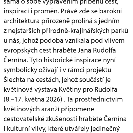
sama o sobě vyprávěním příběhů cest,
inspirací i proměn. Právě zde se barokní
architektura přirozeně prolíná s jedním
z nejstarších přírodně-krajinářských parků
u nás, jehož podoba vznikala pod vlivem
evropských cest hraběte Jana Rudolfa
Černína. Tyto historické inspirace nyní
symbolicky ožívají i v rámci projektu
Šlechta na cestách, jehož součástí je
květinová výstava Květiny pro Rudolfa
(8.–17. května 2026) . Ta prostřednictvím
květinových aranží připomene
cestovatelské zkušenosti hraběte Černína
i kulturní vlivy, které utvářely jedinečný