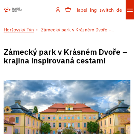
label_lng_switch_de
Horšovský Týn
Zámecký park v Krásném Dvoře –...
Zámecký park v Krásném Dvoře –
krajina inspirovaná cestami