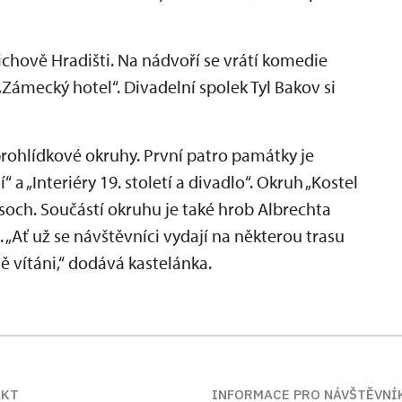
hově Hradišti. Na nádvoří se vrátí komedie
 „Zámecký hotel“. Divadelní spolek Tyl Bakov si
prohlídkové okruhy. První patro památky je
“ a „Interiéry 19. století a divadlo“. Okruh „Kostel
soch. Součástí okruhu je také hrob Albrechta
„Ať už se návštěvníci vydají na některou trasu
ě vítáni,“ dodává kastelánka.
AKT
INFORMACE PRO NÁVŠTĚVNÍ