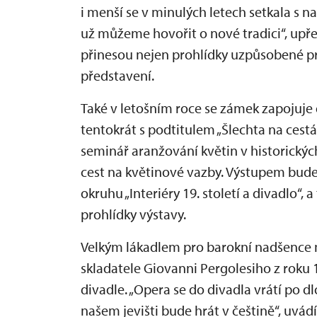
i menší se v minulých letech setkala s n
už můžeme hovořit o nové tradici“, upř
přinesou nejen prohlídky uzpůsobené pr
představení.
Také v letošním roce se zámek zapojuje 
tentokrát s podtitulem „Šlechta na cest
seminář aranžování květin v historickýc
cest na květinové vazby. Výstupem bude
okruhu „Interiéry 19. století a divadlo“,
prohlídky výstavy.
Velkým lákadlem pro barokní nadšence m
skladatele Giovanni Pergolesiho z rok
divadle. „Opera se do divadla vrátí po 
našem jevišti bude hrát v češtině“, uvád