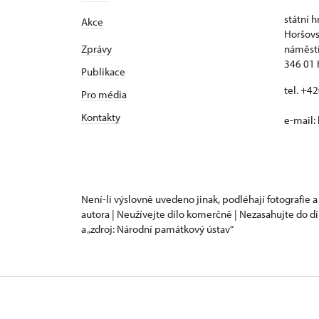
státní 
Akce
Horšovs
Zprávy
náměstí
346 01 
Publikace
tel. +4
Pro média
Kontakty
e-mail:
Není-li výslovně uvedeno jinak, podléhají fotografie a
autora | Neužívejte dílo komerčně | Nezasahujte do dí
a „zdroj: Národní památkový ústav“