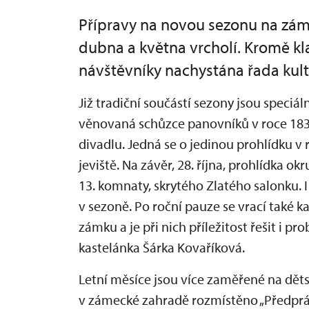
Přípravy na novou sezonu na zá
dubna a května vrcholí. Kromě kl
návštěvníky nachystána řada kult
Již tradiční součástí sezony jsou speciál
věnovaná schůzce panovníků v roce 183
divadlu. Jedná se o jedinou prohlídku v 
jeviště. Na závěr, 28. října, prohlídka ok
13. komnaty, skrytého Zlatého salonku. 
v sezoně. Po roční pauze se vrací také k
zámku a je při nich příležitost řešit i p
kastelánka Šárka Kovaříková.
Letní měsíce jsou více zaměřené na dět
v zámecké zahradě rozmístěno „Předprá