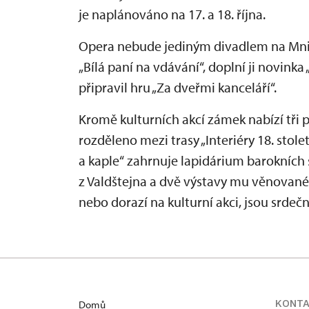
je naplánováno na 17. a 18. října.
Opera nebude jediným divadlem na Mnic
„Bílá paní na vdávání“, doplní ji novinka
připravil hru „Za dveřmi kanceláří“.
Kromě kulturních akcí zámek nabízí tři 
rozděleno mezi trasy „Interiéry 18. století
a kaple“ zahrnuje lapidárium barokních 
z Valdštejna a dvě výstavy mu věnované. 
nebo dorazí na kulturní akci, jsou srdečn
KONT
Domů