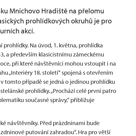
mku Mnichovo Hradiště na přelomu
asických prohlídkových okruhů je pro
urních akcí.
ní prohlídky. Na úvod, 1. května, prohlídka
3, a především klasicistnímu zámeckému
roce, při které návštěvníci mohou vstoupit i na
ruhu „Interiéry 18. století“ spojená s otevřením
I v tomto případě se jedná o jedinou prohlídku
astelánské prohlídky. „Prochází celé první patro
roblematiku současné správy,“ přibližuje
ské návštěvníky. Před prázdninami bude
zdninové putování zahradou“. Hra pro větší