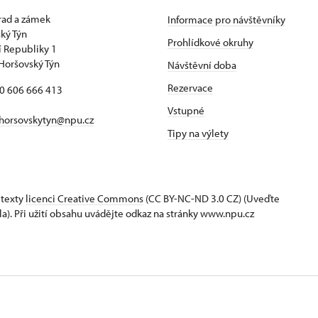
hrad a zámek
Informace pro návštěvníky
ký Týn
Prohlídkové okruhy
 Republiky 1
Horšovský Týn
Návštěvní doba
Rezervace
20 606 666 413
Vstupné
horsovskytyn@npu.cz
Tipy na výlety
 texty
licenci Creative Commons
(CC BY-NC-ND 3.0 CZ) (Uveďte
la). Při užití obsahu uvádějte odkaz na stránky www.npu.cz