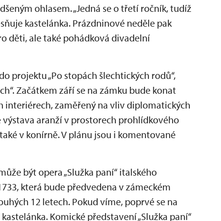
adšeným ohlasem. „Jedná se o třetí ročník, tudíž
esňuje kastelánka. Prázdninové neděle pak
o děti, ale také pohádková divadelní
do projektu „Po stopách šlechtických rodů“,
ách“. Začátkem září se na zámku bude konat
h interiérech, zaměřený na vliv diplomatických
 výstava aranží v prostorech prohlídkového
 a také v konírně. V plánu jsou i komentované
ůže být opera „Služka paní“ italského
u 1733, která bude předvedena v zámeckém
dlouhých 12 letech. Pokud víme, poprvé se na
í kastelánka. Komické představení „Služka paní“