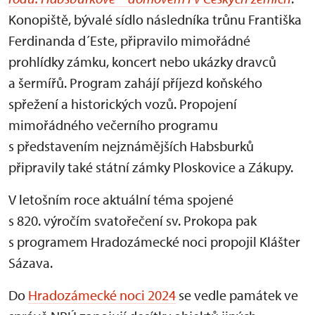
Konopiště, bývalé sídlo následníka trůnu Františka
Ferdinanda d´Este, připravilo mimořádné
prohlídky zámku, koncert nebo ukázky dravců
a šermířů. Program zahájí příjezd koňského
spřežení a historických vozů. Propojení
mimořádného večerního programu
s představením nejznámějších Habsburků
připravily také státní zámky Ploskovice a Zákupy.
V letošním roce aktuální téma spojené
s 820. výročím svatořečení sv. Prokopa pak
s programem Hradozámecké noci propojil Klášter
Sázava.
Do
Hradozámecké noci 2024
se vedle památek ve