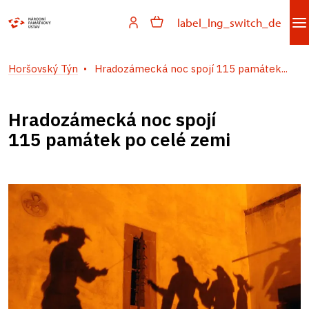
label_lng_switch_de
Horšovský Týn
Hradozámecká noc spojí 115 památek...
Hradozámecká noc spojí
115 památek po celé zemi