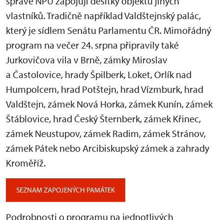
správě NPÚ zapojují desítky objektů jiných
vlastníků. Tradičně například Valdštejnský palác,
který je sídlem Senátu Parlamentu ČR. Mimořádný
program na večer 24. srpna připravily také
Jurkovičova vila v Brně, zámky Miroslav
a Častolovice, hrady Špilberk, Loket, Orlík nad
Humpolcem, hrad Potštejn, hrad Vízmburk, hrad
Valdštejn, zámek Nová Horka, zámek Kunín, zámek
Štáblovice, hrad Český Šternberk, zámek Křinec,
zámek Neustupov, zámek Radim, zámek Stránov,
zámek Pátek nebo Arcibiskupský zámek a zahrady
Kroměříž.
SEZNAM ZAPOJENÝCH PAMÁTEK
Podrobnosti o programu na jednotlivých