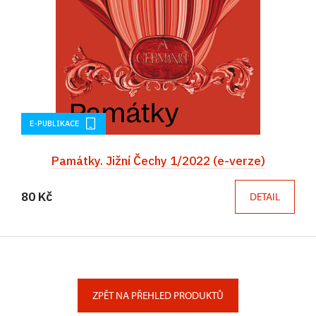
E-PUBLIKACE
Památky. Jižní Čechy 1/2022 (e-verze)
80 Kč
DETAIL
ZPĚT NA PŘEHLED PRODUKTŮ