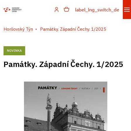
label_lng_switch_de
Horšovský Týn
Památky. Západní Čechy. 1/2025
NOVINKA
Památky. Západní Čechy. 1/2025