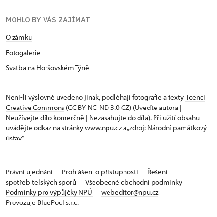
MOHLO BY VÁS ZAJÍMAT
O zámku
Fotogalerie
Svatba na Horšovském Týně
Není-li výslovně uvedeno jinak, podléhají fotografie a texty
licenci
Creative Commons
(CC BY-NC-ND 3.0 CZ) (Uveďte autora |
Neužívejte dílo komerčně | Nezasahujte do díla). Při užití obsahu
uvádějte odkaz na stránky www.npu.cz a „zdroj: Národní památkový
ústav“
Právní ujednání
Prohlášení o přístupnosti
Řešení
spotřebitelských sporů
Všeobecné obchodní podmínky
Podmínky pro výpůjčky NPÚ
webeditor@npu.cz
Provozuje BluePool s.r.o.