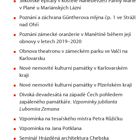
Šlikovské epitafy v kostele Nanebevzetí Panny Marie
v Plané u Mariánských Lázní
Poznání a záchrana Güntherova mlýna čp. 1 ve Stráži
nad Ohří
Poznání zámecké oranžerie v Manětíně během její
obnovy v letech 2019–2020
Obnova theatronu v zámeckém parku ve Valči na
Karlovarsku
Nové nemovité kulturní památky v Karlovarském
kraji
Nové nemovité kulturní památky v Plzeňském kraji
Divoká devadesátá na západě Čech pohledem
zapáleného památkáře.
Vzpomínky jubilanta
Lubomíra Zemana
Vzpomínka na tesařského mistra Petra Růžičku
Vzpomínka na Jana Potklana
Seminář Hrázděná architektura Chebska