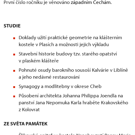
První číslo ročníku je věnováno
západním Čechám.
STUDIE
Doklady užití praktické geometrie na klášterním
kostele v Plasích a možnosti jejich výkladu
Stavební historie budovy tzv. starého opatství
v plaském klášteře
Pohnuté osudy barokního sousoší Kalvárie v Liblíně
a jeho nedávné restaurování
Synagogy a modlitebny v okrese Cheb
Působení architekta Johanna Philippa Joendla na
panství Jana Nepomuka Karla hraběte Krakovského
z Kolovrat
ZE SVĚTA PAMÁTEK