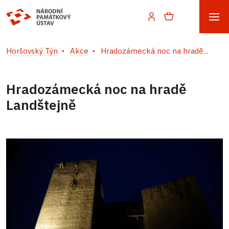
Horšovský Týn
Akce
Hradozámecká noc na hradě...
Hradozámecká noc na hradě
Landštejně