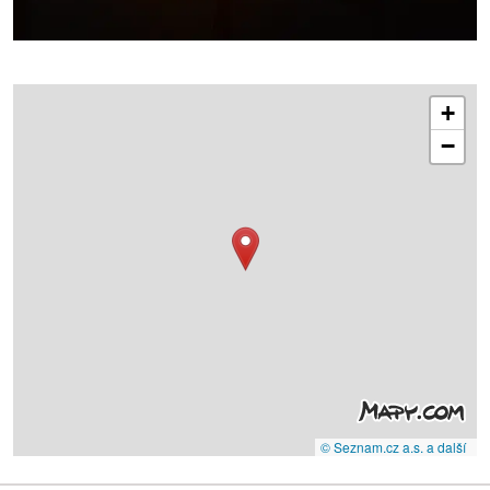
+
−
© Seznam.cz a.s. a další