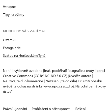
Vstupné
Tipy na výlety
MOHLO BY VÁS ZAJÍMAT
O zámku
Fotogalerie
Svatba na Horšovském Týně
Není-li výslovně uvedeno jinak, podléhají fotografie a texty
licenci
Creative Commons
(CC BY-NC-ND 3.0 CZ) (Uveďte autora |
Neužívejte dílo komerčně | Nezasahujte do díla). Při užití obsahu
uvádějte odkaz na stránky www.npu.cz a „zdroj: Národní památkový
ústav“
Právní ujednání
Prohlášení o přístupnosti
Řešení