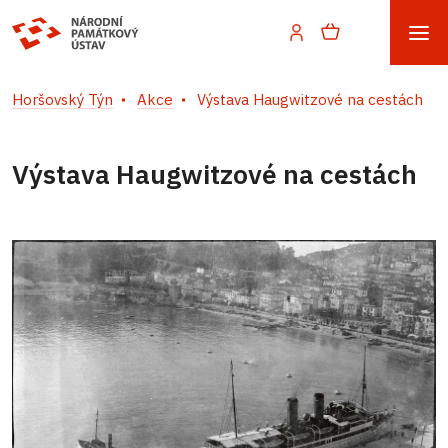
Horšovský Týn
Akce
Výstava Haugwitzové na cestách
Výstava Haugwitzové na cestách