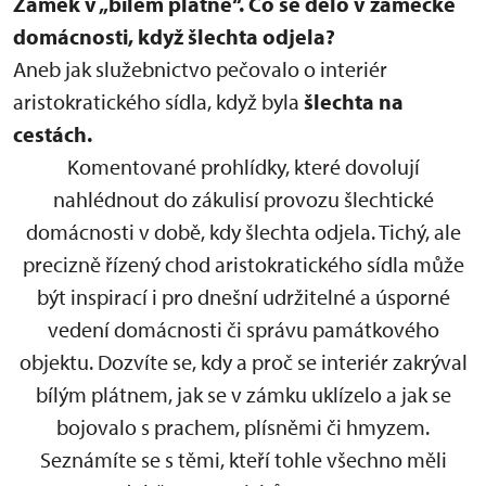
Zámek v „bílém plátně“.
Co se dělo v zámecké
domácnosti, když šlechta odjela?
Aneb jak služebnictvo pečovalo o interiér
aristokratického sídla, když byla
šlechta na
cestách.
Komentované prohlídky, které dovolují
nahlédnout do zákulisí provozu šlechtické
domácnosti v době, kdy šlechta odjela. Tichý, ale
precizně řízený chod aristokratického sídla může
být inspirací i pro dnešní udržitelné a úsporné
vedení domácnosti či správu památkového
objektu. Dozvíte se, kdy a proč se interiér zakrýval
bílým plátnem, jak se v zámku uklízelo a jak se
bojovalo s prachem, plísněmi či hmyzem.
Seznámíte se s těmi, kteří tohle všechno měli