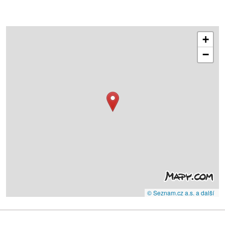
+
−
© Seznam.cz a.s. a další