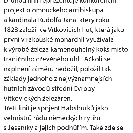
Druhou linii reprezentuje konkurenční
projekt olomouckého arcibiskupa
a kardinála Rudolfa Jana, který roku
1828 založil ve Vítkovicích huť, která jako
první v rakouské monarchii využívala
k výrobě železa kamenouhelný koks místo
tradičního dřevěného uhlí. Ačkoli se
naplnění záměru nedožil, položil tak
základy jednoho z nejvýznamnějších
hutních závodů střední Evropy –
Vítkovických železáren.
Třetí linií je spojení Habsburků jako
velmistrů řádu německých rytířů
s Jeseníky a jejich podhůřím. Také zde se