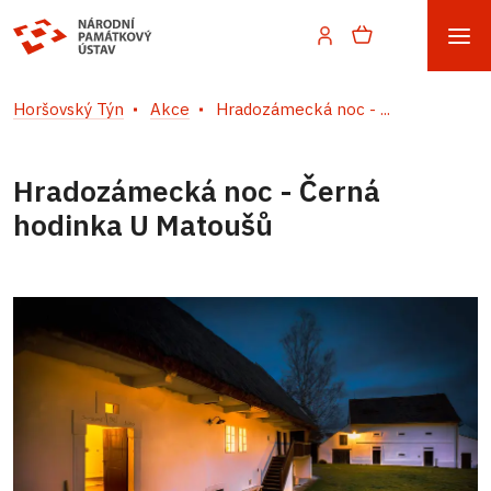
Horšovský Týn
Akce
Hradozámecká noc - ...
Hradozámecká noc - Černá
hodinka U Matoušů