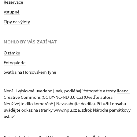
Rezervace
Vstupné
Tipy na výlety
MOHLO BY VÁS ZAJÍMAT
O zámku
Fotogalerie
Svatba na Horšovském Týně
Není-li výslovně uvedeno jinak, podléhají fotografie a texty
licenci
Creative Commons
(CC BY-NC-ND 3.0 CZ) (Uveďte autora |
Neužívejte dílo komerčně | Nezasahujte do díla). Při užití obsahu
uvádějte odkaz na stránky www.npu.cz a „zdroj: Národní památkový
ústav“