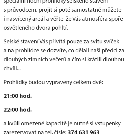
speciální noční prohlídky selského stavení
s průvodcem, projít si poté samostatně můžete
i nasvícený areál a věřte, že Vás atmosféra spoře
osvětleného dvora pohltí.
Selské stavení Vás přivítá pouze za svitu svíček
a na prohlídce se dozvíte, co dělali naši předci za
dlouhých zimních večerů a čím si krátili dlouhou
chvíli...
Prohlídky budou vypraveny celkem dvě:
21:00 hod.
22:00 hod.
a kvůli omezené kapacitě je nutné si vstupenky
zarezervovat na tel. čísle:
374 631 963