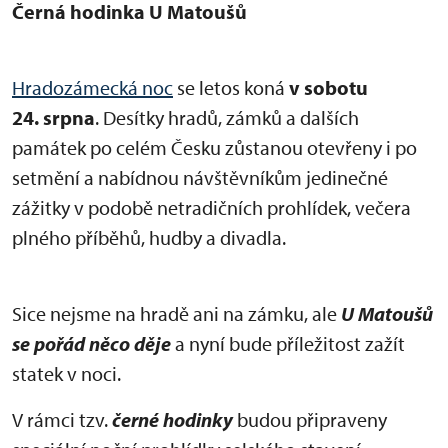
Černá hodinka U Matoušů
Hradozámecká noc
se letos koná
v sobotu
24. srpna
. Desítky hradů, zámků a dalších
památek po celém Česku zůstanou otevřeny i po
setmění a nabídnou návštěvníkům jedinečné
zážitky v podobě netradičních prohlídek, večera
plného příběhů, hudby a divadla.
Sice nejsme na hradě ani na zámku, ale
U Matoušů
se pořád něco děje
a nyní bude příležitost zažít
statek v noci.
V rámci tzv.
černé hodinky
budou připraveny