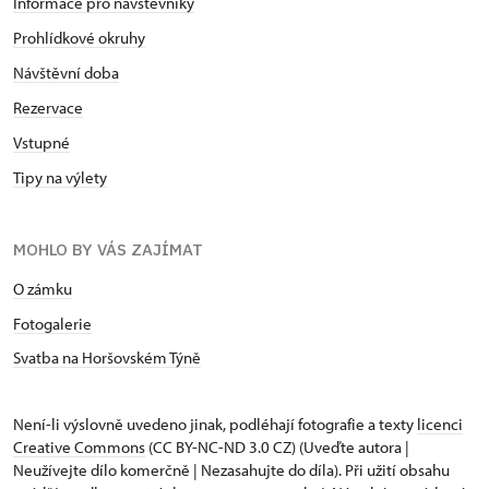
Informace pro návštěvníky
Prohlídkové okruhy
Návštěvní doba
Rezervace
Vstupné
Tipy na výlety
MOHLO BY VÁS ZAJÍMAT
O zámku
Fotogalerie
Svatba na Horšovském Týně
Není-li výslovně uvedeno jinak, podléhají fotografie a texty
licenci
Creative Commons
(CC BY-NC-ND 3.0 CZ) (Uveďte autora |
Neužívejte dílo komerčně | Nezasahujte do díla). Při užití obsahu