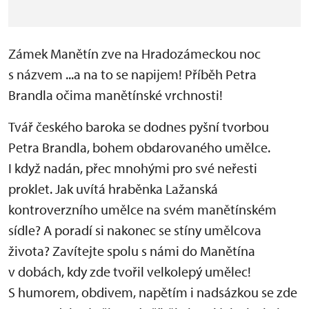
Zámek Manětín zve na Hradozámeckou noc
s názvem ...a na to se napijem! Příběh Petra
Brandla očima manětínské vrchnosti!
Tvář českého baroka se dodnes pyšní tvorbou
Petra Brandla, bohem obdarovaného umělce.
I když nadán, přec mnohými pro své neřesti
proklet. Jak uvítá hraběnka Lažanská
kontroverzního umělce na svém manětínském
sídle? A poradí si nakonec se stíny umělcova
života? Zavítejte spolu s námi do Manětína
v dobách, kdy zde tvořil velkolepý umělec!
S humorem, obdivem, napětím i nadsázkou se zde