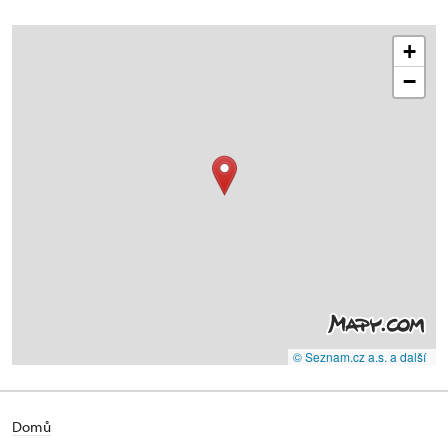
+
−
© Seznam.cz a.s. a další
Domů