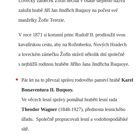
Lovecký zámeček Žofín nechal v osadě stejného názvu
založit hrabě Jiří Jan Jindřich Buquoy na počest své
manželky Žofie Terezie.
V roce 1871 si korunní princ Rudolf II. prodloužil svou
kavalírskou cestu, aby na Rožmberku, Nových Hradech
a loveckém zámečku Žofín strávil několik dní společně
s nejbližší rodinou hraběte Jiřího Jana Jindřicha Buquoye.
Pár let na to převzal správu rodového panství hrabě
Karel
Bonaventura II. Buquoy.
Ve věcech lesní správy pomáhal hraběti lesní rada
Theodor Wagner
(1848-1927), přednosta lesnického
úřadu.
Společně
propracovali lesní a vodohospodářské
sítě.