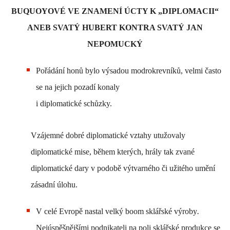
BUQUOYOVÉ VE ZNAMENÍ ÚCTY K „DIPLOMACII“
ANEB SVATÝ HUBERT KONTRA SVATÝ JAN
NEPOMUCKÝ
Pořádání honů bylo výsadou modrokrevníků, velmi často
se na jejich pozadí konaly
i diplomatické schůzky.
Vzájemné dobré diplomatické vztahy utužovaly
diplomatické mise, během kterých,
hrály tak zvané
diplomatické dary v podobě výtvarného či užitého umění
zásadní úlohu.
V celé Evropě nastal velký boom sklářské výroby
.
Nejúspěšnějšími podnikateli na poli sklářské produkce se