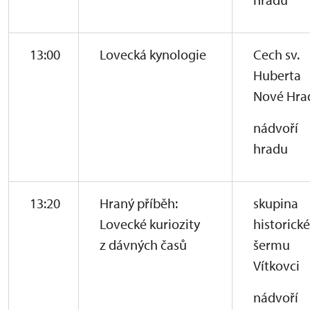
13:00
Lovecká kynologie
Cech sv.
Huberta
Nové Hra
nádvoří
hradu
13:20
Hraný příběh:
skupina
Lovecké kuriozity
historick
z dávných časů
šermu
Vítkovci
nádvoří