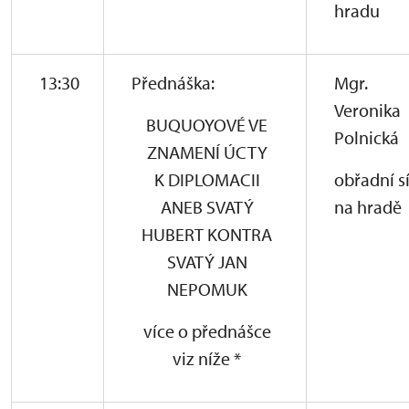
hradu
13:30
Přednáška:
Mgr.
Veronika
BUQUOYOVÉ VE
Polnická
ZNAMENÍ ÚCTY
K DIPLOMACII
obřadní s
ANEB SVATÝ
na hradě
HUBERT KONTRA
SVATÝ JAN
NEPOMUK
více o přednášce
viz níže *