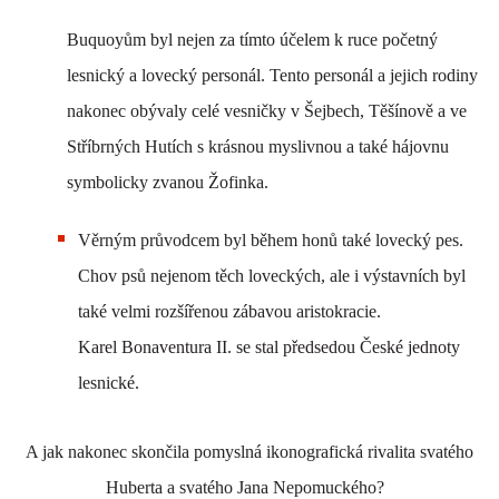
Buquoyům byl nejen za tímto účelem k ruce početný
lesnický a lovecký personál. Tento personál a jejich rodiny
nakonec obývaly celé vesničky v Šejbech, Těšínově a ve
Stříbrných Hutích s krásnou myslivnou a také hájovnu
symbolicky zvanou Žofinka.
Věrným průvodcem byl během honů také lovecký pes.
Chov psů nejenom těch loveckých, ale i výstavních byl
také velmi rozšířenou zábavou aristokracie.
Karel Bonaventura II. se stal předsedou České jednoty
lesnické.
A jak nakonec skončila pomyslná ikonografická rivalita svatého
Huberta a svatého Jana Nepomuckého?