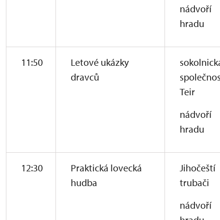
nádvoří
hradu
11:50
Letové ukázky
sokolnick
dravců
společnos
Teir
nádvoří
hradu
12:30
Praktická lovecká
Jihočeští
hudba
trubači
nádvoří
hradu