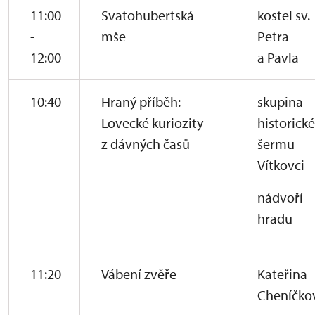
11:00
Svatohubertská
kostel sv.
-
mše
Petra
12:00
a Pavla
10:40
Hraný příběh:
skupina
Lovecké kuriozity
historick
z dávných časů
šermu
Vítkovci
nádvoří
hradu
11:20
Vábení zvěře
Kateřina
Cheníčko