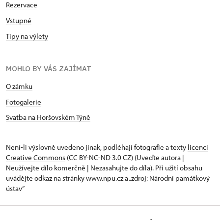
Rezervace
Vstupné
Tipy na výlety
MOHLO BY VÁS ZAJÍMAT
O zámku
Fotogalerie
Svatba na Horšovském Týně
Není-li výslovně uvedeno jinak, podléhají fotografie a texty
licenci
Creative Commons
(CC BY-NC-ND 3.0 CZ) (Uveďte autora |
Neužívejte dílo komerčně | Nezasahujte do díla). Při užití obsahu
uvádějte odkaz na stránky www.npu.cz a „zdroj: Národní památkový
ústav“