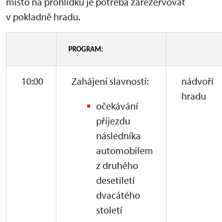
místo na prohlídku je potřeba zarezervovat
v pokladně hradu.
PROGRAM:
10:00
Zahájení slavností:
nádvoří
hradu
očekávání
příjezdu
následníka
automobilem
z druhého
desetiletí
dvacátého
století