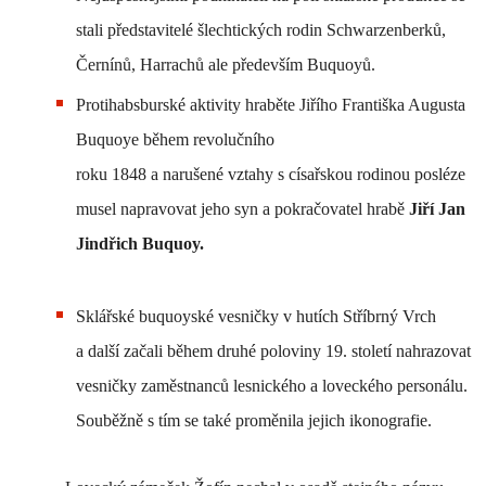
stali představitelé šlechtických rodin Schwarzenberků,
Černínů, Harrachů ale především Buquoyů.
Protihabsburské aktivity hraběte Jiřího Františka Augusta
Buquoye během revolučního
roku 1848 a narušené vztahy s císařskou rodinou posléze
musel napravovat jeho syn a pokračovatel hrabě
Jiří Jan
Jindřich Buquoy.
Sklářské buquoyské vesničky v hutích Stříbrný Vrch
a další začali během druhé poloviny 19. století nahrazovat
vesničky zaměstnanců lesnického a loveckého personálu.
Souběžně s tím se také proměnila jejich ikonografie.