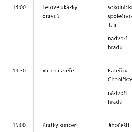
14:00
Letové ukázky
sokolnick
dravců
společnos
Teir
nádvoří
hradu
14:30
Vábení zvěře
Kateřina
Cheníčko
nádvoří
hradu
15:00
Krátký koncert
Jihočeští