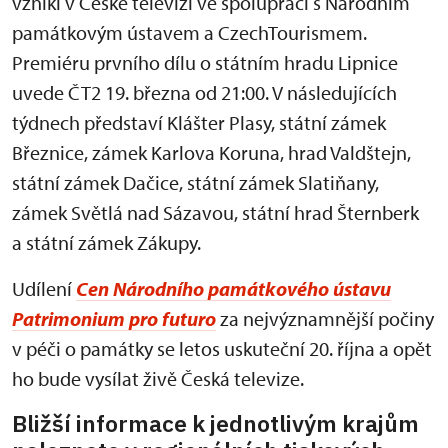
vznikl v České televizi ve spolupráci s Národním
památkovým ústavem a CzechTourismem.
Premiéru prvního dílu o státním hradu Lipnice
uvede ČT2 19. března od 21:00. V následujících
týdnech představí Klášter Plasy, státní zámek
Březnice, zámek Karlova Koruna, hrad Valdštejn,
státní zámek Dačice, státní zámek Slatiňany,
zámek Světlá nad Sázavou, státní hrad Šternberk
a státní zámek Zákupy.
Udílení
Cen Národního památkového ústavu
Patrimonium pro futuro
za nejvýznamnější počiny
v péči o památky se letos uskuteční 20. října a opět
ho bude vysílat živě Česká televize.
Bližší informace k jednotlivým krajům