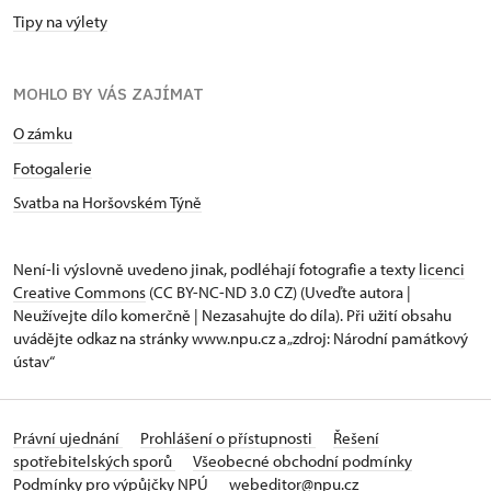
Tipy na výlety
MOHLO BY VÁS ZAJÍMAT
O zámku
Fotogalerie
Svatba na Horšovském Týně
Není-li výslovně uvedeno jinak, podléhají fotografie a texty
licenci
Creative Commons
(CC BY-NC-ND 3.0 CZ) (Uveďte autora |
Neužívejte dílo komerčně | Nezasahujte do díla). Při užití obsahu
uvádějte odkaz na stránky www.npu.cz a „zdroj: Národní památkový
ústav“
Právní ujednání
Prohlášení o přístupnosti
Řešení
spotřebitelských sporů
Všeobecné obchodní podmínky
Podmínky pro výpůjčky NPÚ
webeditor@npu.cz