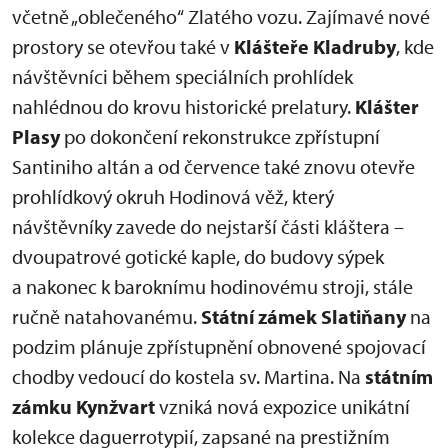
včetně „oblečeného“ Zlatého vozu. Zajímavé nové
prostory se otevřou také v
Klášteře Kladruby
, kde
návštěvníci během speciálních prohlídek
nahlédnou do krovu historické prelatury.
Klášter
Plasy
po dokončení rekonstrukce zpřístupní
Santiniho altán a od července také znovu otevře
prohlídkový okruh Hodinová věž, který
návštěvníky zavede do nejstarší části kláštera –
dvoupatrové gotické kaple, do budovy sýpek
a nakonec k baroknímu hodinovému stroji, stále
ručně natahovanému.
Státní zámek Slatiňany
na
podzim plánuje zpřístupnění obnovené spojovací
chodby vedoucí do kostela sv. Martina. Na
státním
zámku Kynžvart
vzniká nová expozice unikátní
kolekce daguerrotypií, zapsané na prestižním