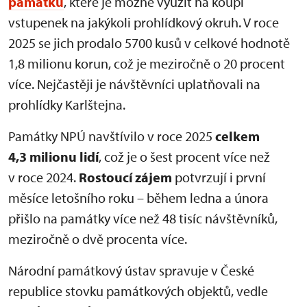
památku
, které je možné využít na koupi
vstupenek na jakýkoli prohlídkový okruh. V roce
2025 se jich prodalo 5700 kusů v celkové hodnotě
1,8 milionu korun, což je meziročně o 20 procent
více. Nejčastěji je návštěvníci uplatňovali na
prohlídky Karlštejna.
Památky NPÚ navštívilo v roce 2025
celkem
4,3 milionu lidí
, což je o šest procent více než
v roce 2024.
Rostoucí zájem
potvrzují i první
měsíce letošního roku – během ledna a února
přišlo na památky více než 48 tisíc návštěvníků,
meziročně o dvě procenta více.
Národní památkový ústav spravuje v České
republice stovku památkových objektů, vedle