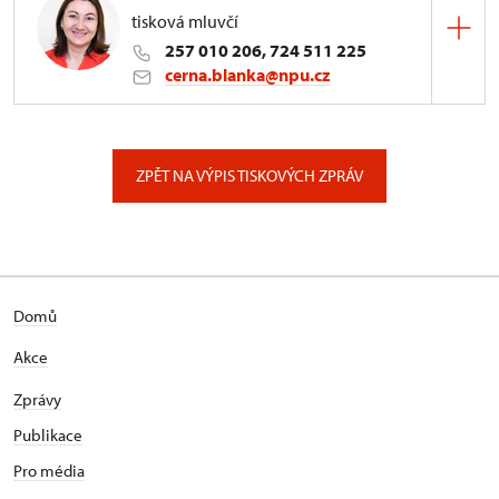
tisková mluvčí
257 010 206, 724 511 225
cerna.blanka@npu.cz
Generální ředitelství NPÚ
Valdštejnské náměstí 162/3, Praha
ZPĚT NA VÝPIS TISKOVÝCH ZPRÁV
Domů
Akce
Zprávy
Publikace
Pro média