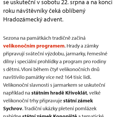
se uskuteční v sobotu 22. srpna a na konci
roku návštěvníky čeká oblíbený
Hradozámecký advent.
Sezona na památkách tradičně začíná
velikonočním programem
. Hrady a zámky
připravují sváteční výzdobu, jarmarky, řemeslné
dílny i speciální prohlídky a program pro rodiny
s dětmi. Vloni během čtyř velikonočních dnů
navštívilo památky více než 164 tisíc lidí.
Velikonoční slavnosti s jarmarkem se uskuteční
například na
státním hradě Křivoklát
, velké
velikonoční trhy připravuje
státní zámek
Sychrov
. Tradiční ukázky pletení pomlázek
nabídne
státní zámek Konopiště
a tematické