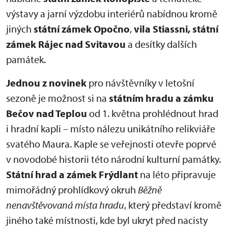
výstavy a jarní výzdobu interiérů nabídnou kromě
jiných
státní zámek Opočno
,
vila Stiassni, státní
zámek Rájec nad Svitavou
a desítky dalších
památek.
Jednou z novinek
pro návštěvníky v letošní
sezoně je možnost si na
státním hradu a zámku
Bečov nad Teplou
od 1. května prohlédnout hrad
i hradní kapli – místo nálezu unikátního relikviáře
svatého Maura. Kaple se veřejnosti otevře poprvé
v novodobé historii této národní kulturní památky.
Státní hrad a zámek Frýdlant
na léto připravuje
mimořádný prohlídkový okruh
Běžně
nenavštěvovaná místa hradu
, který představí kromě
jiného také místnosti, kde byl ukryt před nacisty