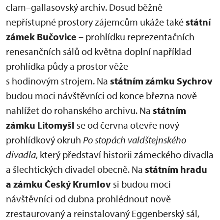
clam–gallasovský archiv. Dosud běžně
nepřístupné prostory zájemcům ukáže také
státní
zámek Bučovice
– prohlídku reprezentačních
renesančních sálů od května doplní například
prohlídka půdy a prostor věže
s hodinovým strojem. Na
státním zámku Sychrov
budou moci návštěvníci od konce března nově
nahlížet do rohanského archivu. Na
státním
zámku Litomyšl
se od června otevře nový
prohlídkový okruh
Po stopách valdštejnského
divadla
, který představí historii zámeckého divadla
a šlechtických divadel obecně. Na
státním hradu
a zámku Český Krumlov
si budou moci
návštěvníci od dubna prohlédnout nově
zrestaurovaný a reinstalovaný Eggenberský sál,