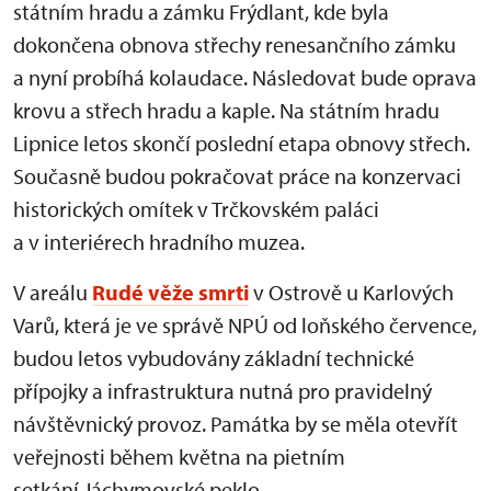
státním hradu a zámku Frýdlant, kde byla
dokončena obnova střechy renesančního zámku
a nyní probíhá kolaudace. Následovat bude oprava
krovu a střech hradu a kaple. Na státním hradu
Lipnice letos skončí poslední etapa obnovy střech.
Současně budou pokračovat práce na konzervaci
historických omítek v Trčkovském paláci
a v interiérech hradního muzea.
V areálu
Rudé věže smrti
v Ostrově u Karlových
Varů, která je ve správě NPÚ od loňského července,
budou letos vybudovány základní technické
přípojky a infrastruktura nutná pro pravidelný
návštěvnický provoz. Památka by se měla otevřít
veřejnosti během května na pietním
setkání Jáchymovské peklo.