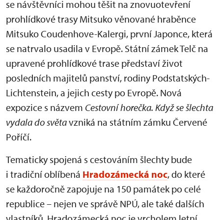
se návštěvníci mohou těšit na znovuotevření
prohlídkové trasy Mitsuko věnované hraběnce
Mitsuko Coudenhove-Kalergi, první Japonce, která
se natrvalo usadila v Evropě. Státní zámek Telč na
upravené prohlídkové trase představí život
posledních majitelů panství, rodiny Podstatských-
Lichtenstein, a jejich cesty po Evropě. Nová
expozice s názvem
Cestovní horečka. Když se šlechta
vydala do světa
vzniká na státním zámku Červené
Poříčí.
Tematicky spojená s cestováním šlechty bude
i tradiční oblíbená
Hradozámecká noc
, do které
se každoročně zapojuje na 150 památek po celé
republice – nejen ve správě NPÚ, ale také dalších
vlastníků. Hradozámecká noc je vrcholem letní