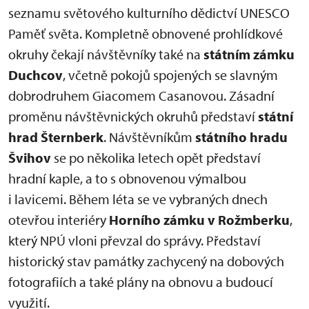
seznamu světového kulturního dědictví UNESCO
Paměť světa. Kompletně obnovené prohlídkové
okruhy čekají návštěvníky také na
státním zámku
Duchcov
, včetně pokojů spojených se slavným
dobrodruhem Giacomem Casanovou. Zásadní
proměnu návštěvnických okruhů představí
státní
hrad Šternberk
. Návštěvníkům
státního hradu
Švihov
se po několika letech opět představí
hradní kaple, a to s obnovenou výmalbou
i lavicemi. Během léta se ve vybraných dnech
otevřou interiéry
Horního zámku v Rožmberku
,
který NPÚ vloni převzal do správy. Představí
historický stav památky zachycený na dobových
fotografiích a také plány na obnovu a budoucí
využití.