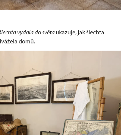
 šlechta vydala do světa
ukazuje, jak šlechta
přivážela domů.