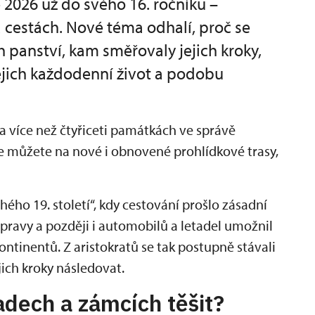
 2026 už do svého 16. ročníku –
a cestách. Nové téma odhalí, proč se
h panství, kam směřovaly jejich kroky,
jejich každodenní život a podobu
a více než čtyřiceti památkách ve správě
e můžete na nové i obnovené prohlídkové trasy,
ho 19. století“, kdy cestování prošlo zásadní
ravy a později i automobilů a letadel umožnil
ntinentů. Z aristokratů se tak postupně stávali
jich kroky následovat.
adech a zámcích těšit?