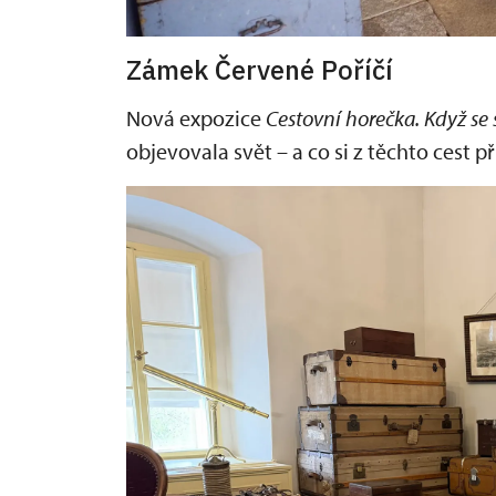
Zámek Červené Poříčí
Nová expozice
C
e
stovní horečka. Když se
objevovala svět – a co si z těchto cest 