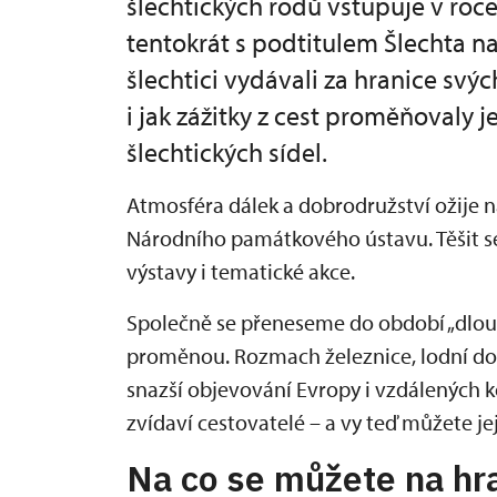
šlechtických rodů vstupuje v roce
tentokrát s podtitulem Šlechta n
šlechtici vydávali za hranice svýc
i jak zážitky z cest proměňovaly 
šlechtických sídel.
Atmosféra dálek a dobrodružství ožije n
Národního památkového ústavu. Těšit s
výstavy i tematické akce.
Společně se přeneseme do období „dlouhé
proměnou. Rozmach železnice, lodní dop
snazší objevování Evropy i vzdálených ko
zvídaví cestovatelé – a vy teď můžete je
Na co se můžete na hr