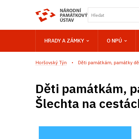
HRADY A ZÁMKY
O NPÚ
Horšovský Týn
Děti památkám, památky dět
Děti památkám, 
Šlechta na cestác