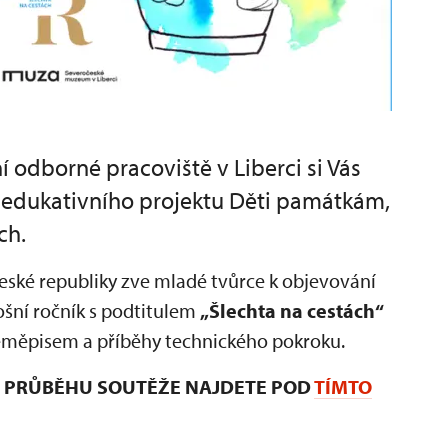
odborné pracoviště v Liberci si Vás
o edukativního projektu Děti památkám,
ch.
 České republiky zve mladé tvůrce k objevování
ošní ročník s podtitulem
„Šlechta na cestách“
 zeměpisem a příběhy technického pokroku.
 I PRŮBĚHU SOUTĚŽE NAJDETE POD
TÍMTO