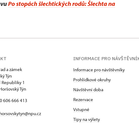
avu
Po stopách šlechtických rodů: Šlechta na
AKT
INFORMACE PRO NÁVŠTĚVNÍ
hrad a zámek
Informace pro návštěvníky
ký Týn
Prohlídkové okruhy
 Republiky 1
Horšovský Týn
Návštěvní doba
Rezervace
20 606 666 413
Vstupné
horsovskytyn@npu.cz
Tipy na výlety