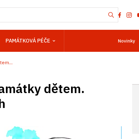
PAMÁTKOVÁ PÉČE
Novinky
em....
památky dětem.
h