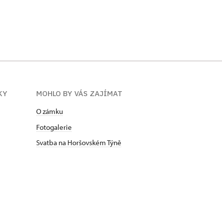
KY
MOHLO BY VÁS ZAJÍMAT
O zámku
Fotogalerie
Svatba na Horšovském Týně