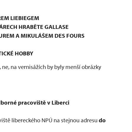
REM LIEBIEGEM
ÁRECH HRABĚTE GALLASE
UREM A MIKULÁŠEM DES FOURS
TICKÉ HOBBY
 ne, na vernisážích by byly menší obrázky
orné pracoviště v Liberci
iště libereckého NPÚ na stejnou adresu
do