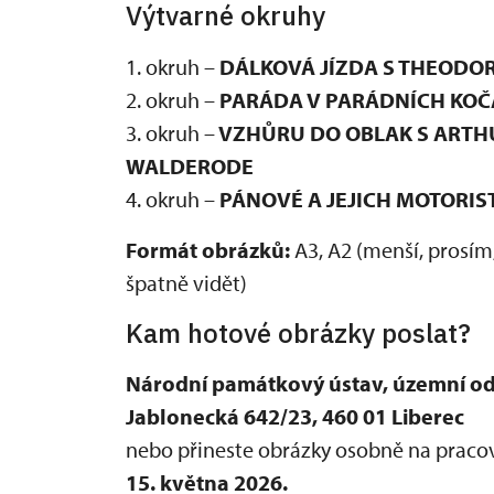
Výtvarné okruhy
1. okruh –
DÁLKOVÁ JÍZDA S THEODO
2. okruh –
PARÁDA V PARÁDNÍCH KOČ
3. okruh –
VZHŮRU DO OBLAK S ARTH
WALDERODE
4. okruh –
PÁNOVÉ A JEJICH MOTORIS
Formát obrázků:
A3, A2 (menší, prosím,
špatně vidět)
Kam hotové obrázky poslat?
Národní památkový ústav, územní odb
Jablonecká 642/23, 460 01 Liberec
nebo přineste obrázky osobně na pracov
15. května 2026.