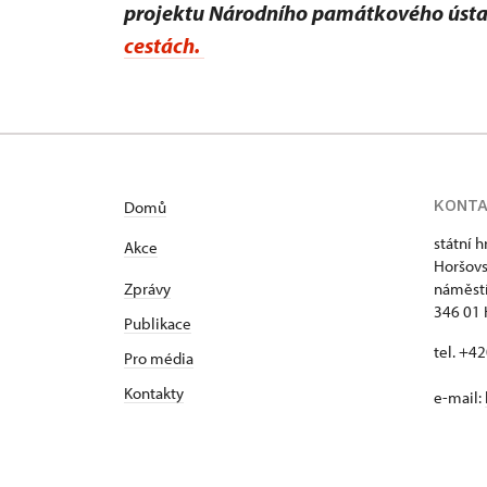
projektu Národního památkového úst
cestách.
KONT
Domů
státní 
Akce
Horšovs
Zprávy
náměstí
346 01 
Publikace
tel. +4
Pro média
Kontakty
e-mail: