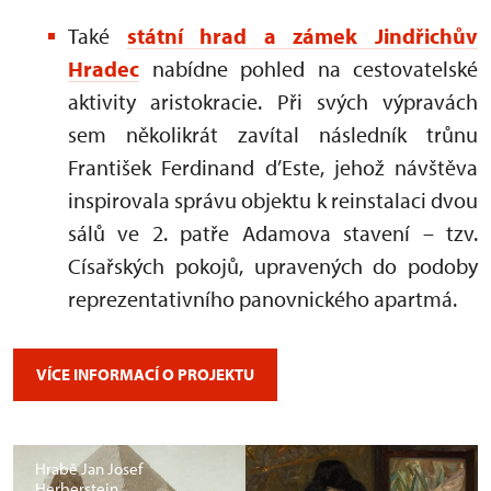
Také
státní hrad a zámek Jindřichův
Hradec
nabídne pohled na cestovatelské
aktivity aristokracie. Při svých výpravách
sem několikrát zavítal následník trůnu
František Ferdinand d’Este, jehož návštěva
inspirovala správu objektu k reinstalaci dvou
sálů ve 2. patře Adamova stavení – tzv.
Císařských pokojů, upravených do podoby
reprezentativního panovnického apartmá.
VÍCE INFORMACÍ O PROJEKTU
Hrabě Jan Josef
Herberstein