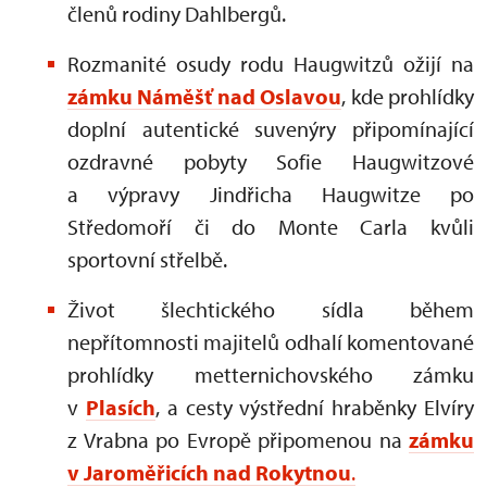
členů rodiny Dahlbergů.
Rozmanité osudy rodu Haugwitzů ožijí na
zámku Náměšť nad Oslavou
, kde prohlídky
doplní autentické suvenýry připomínající
ozdravné pobyty Sofie Haugwitzové
a výpravy Jindřicha Haugwitze po
Středomoří či do Monte Carla kvůli
sportovní střelbě.
Život šlechtického sídla během
nepřítomnosti majitelů odhalí komentované
prohlídky metternichovského zámku
v
Plasích
, a cesty výstřední hraběnky Elvíry
z Vrabna po Evropě připomenou na
zámku
v Jaroměřicích nad Rokytnou
.