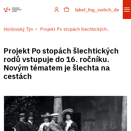
label_lng_switch_de
Horšovský Týn
Projekt Po stopách šlechtických...
Projekt Po stopách šlechtických
rodů vstupuje do 16. ročníku.
Novým tématem je šlechta na
cestách