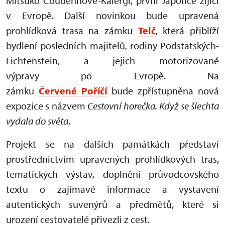
Mitsuko Coudenhove-Kalergi, první Japonce žijící
v Evropě. Další novinkou bude upravená
prohlídková trasa na zámku
Telč
, která přiblíží
bydlení posledních majitelů, rodiny Podstatských-
Lichtenstein, a jejich motorizované
výpravy po Evropě. Na
zámku
Červené Poříčí
bude zpřístupněna nová
expozice s názvem
Cestovní horečka. Když se šlechta
vydala do světa
.
Projekt se na dalších památkách představí
prostřednictvím upravených prohlídkových tras,
tematických výstav, doplnění průvodcovského
textu o zajímavé informace a vystavení
autentických suvenýrů a předmětů, které si
urození cestovatelé přivezli z cest.