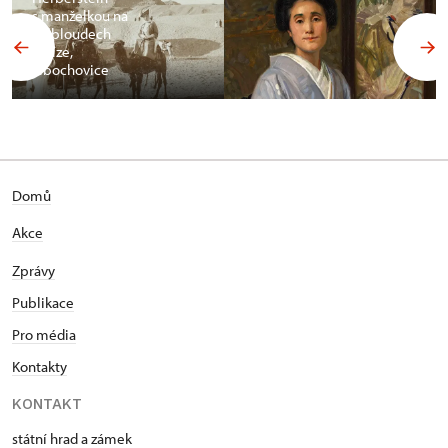
s manželkou na
velbloudech
v Gíze,
Libochovice
Domů
Akce
Zprávy
Publikace
Pro média
Kontakty
KONTAKT
státní hrad a zámek