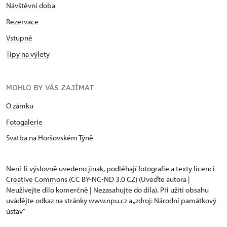
Návštěvní doba
Rezervace
Vstupné
Tipy na výlety
MOHLO BY VÁS ZAJÍMAT
O zámku
Fotogalerie
Svatba na Horšovském Týně
Není-li výslovně uvedeno jinak, podléhají fotografie a texty
licenci
Creative Commons
(CC BY-NC-ND 3.0 CZ) (Uveďte autora |
Neužívejte dílo komerčně | Nezasahujte do díla). Při užití obsahu
uvádějte odkaz na stránky www.npu.cz a „zdroj: Národní památkový
ústav“