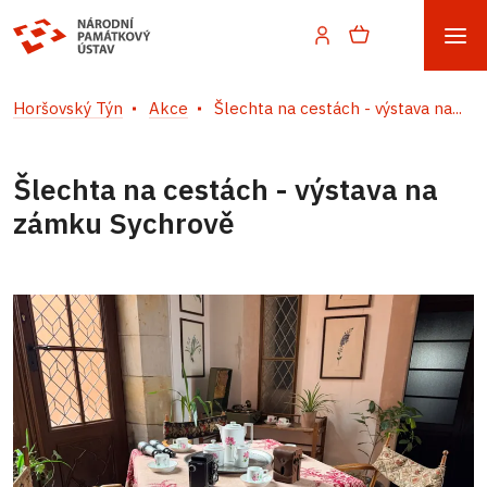
Horšovský Týn
Akce
Šlechta na cestách - výstava na...
Šlechta na cestách - výstava na
zámku Sychrově