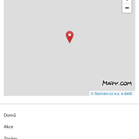
−
© Seznam.cz a.s. a další
Domů
Akce
Zprávy