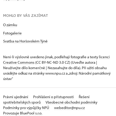
MOHLO BY VÁS ZAJÍMAT
O zámku
Fotogalerie
Svatba na Horšovském Týně
Není-li výslovně uvedeno jinak, podléhají fotografie a texty
licenci
Creative Commons
(CC BY-NC-ND 3.0 CZ) (Uveďte autora |
Neužívejte dílo komerčně | Nezasahujte do díla). Při užití obsahu
uvádějte odkaz na stránky www.npu.cz a „zdroj: Národní památkový
ústav“
Právní ujednání
Prohlášení o přístupnosti
Řešení
spotřebitelských sporů
Všeobecné obchodní podmínky
Podmínky pro výpůjčky NPÚ
webeditor@npu.cz
Provozuje BluePool s.r.o.