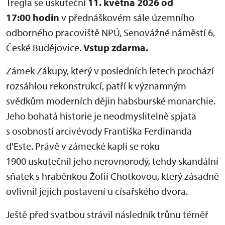
Tregla se uskuteční
11. května 2026 od
17:00 hodin
v přednáškovém sále územního
odborného pracoviště NPÚ, Senovážné náměstí 6,
České Budějovice.
Vstup zdarma.
Zámek Zákupy, který v posledních letech prochází
rozsáhlou rekonstrukcí, patří k významným
svědkům moderních dějin habsburské monarchie.
Jeho bohatá historie je neodmyslitelně spjata
s osobností arcivévody Františka Ferdinanda
d'Este. Právě v zámecké kapli se roku
1900 uskutečnil jeho nerovnorodý, tehdy skandální
sňatek s hraběnkou Žofií Chotkovou, který zásadně
ovlivnil jejich postavení u císařského dvora.
Ještě před svatbou strávil následník trůnu téměř