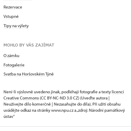
Rezervace
Vstupné
Tipy na výlety
MOHLO BY VÁS ZAJÍMAT
O zámku
Fotogalerie
Svatba na Horšovském Týně
Není-li výslovně uvedeno jinak, podléhají fotografie a texty
licenci
Creative Commons
(CC BY-NC-ND 3.0 CZ) (Uveďte autora |
Neužívejte dílo komerčně | Nezasahujte do díla). Při užití obsahu
uvádějte odkaz na stránky www.npu.cz a „zdroj: Národní památkový
ústav“