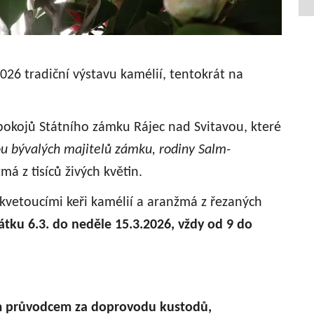
026 tradiční výstavu kamélií, tentokrát na
okojů Státního zámku Rájec nad Svitavou, které
ou bývalých majitelů zámku, rodiny Salm-
má z tisíců živých květin.
kvetoucími keři kamélií a aranžmá z řezaných
tku 6.3. do neděle 15.3.2026, vždy od 9 do
ým průvodcem za doprovodu kustodů,