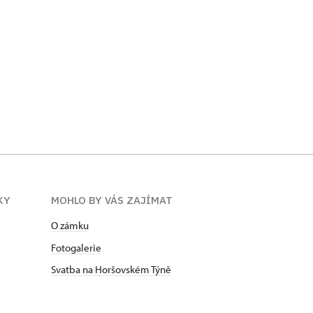
KY
MOHLO BY VÁS ZAJÍMAT
O zámku
Fotogalerie
Svatba na Horšovském Týně