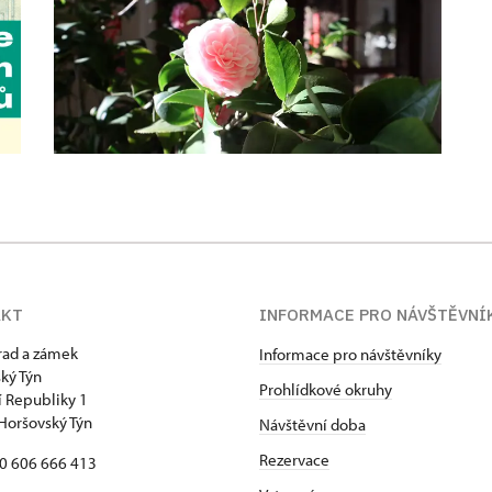
AKT
INFORMACE PRO NÁVŠTĚVNÍ
hrad a zámek
Informace pro návštěvníky
ký Týn
Prohlídkové okruhy
 Republiky 1
Horšovský Týn
Návštěvní doba
Rezervace
20 606 666 413