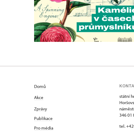
KONT
Domů
státní 
Akce
Horšovs
Zprávy
náměstí
346 01 
Publikace
tel. +4
Pro média