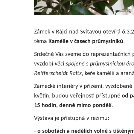
Zámek v Rájci nad Svitavou otevírá 6.3.2
téma
Kamélie v časech průmyslníků
.
Srdečně Vás zveme do reprezentačních p
vyzdobí
věci spojené s průmyslnickou ér
Reifferscheidt Raitz
, keře kamélií a aranž
Zámecké interiéry v přízemí, vyzdobené 
květin, budou veřejnosti přístupné
od pá
15 hodin, denně mimo pondělí
.
Výstava je přístupná v režimu:
-
o sobotách a nedělích volně s tištěn